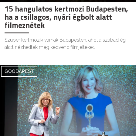
15 hangulatos kertmozi Budapesten,
ha a csillagos, nyári égbolt alatt
filmeznétek
Szuper kertmozik várnak Budapesten, ahol a szabad ég
alatt nézhetitek meg kedvenc filmjeiteket.
GOODAPEST