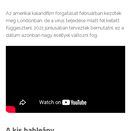
Az amerikai kalandfilm forgatását februárban kezdték
meg Londonban, de a vírus terjedése miatt fel kellett
függeszteni. 2021 júniusában tervezték bemutatni, ez a
dátum azonban nagy eséllyel változni fog.
A kis hableány