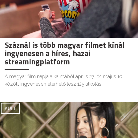
Száznál is több magyar filmet kínál
ingyenesen a híres, hazai
streamingplatform
A magyar film napja alkalmából április 27. és május 10.
között ingyenesen elérhető lesz 125 alkotás.
KULT