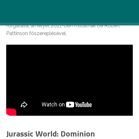
Előreláthatólag 2 hétre leáll a The Batman c. film
forgatása, amelyet 2021-ben mutatnak be Robert
Pattinson főszereplésével.
Jurassic World: Dominion