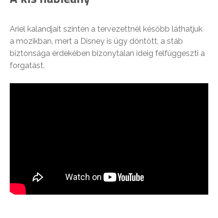
Ariel kalandjait szintén a tervezettnél később láthatjuk
a mozikban, mert a Disney is úgy döntött, a stáb
biztonsága érdekében bizonytalan ideig felfüggeszti a
forgatást.