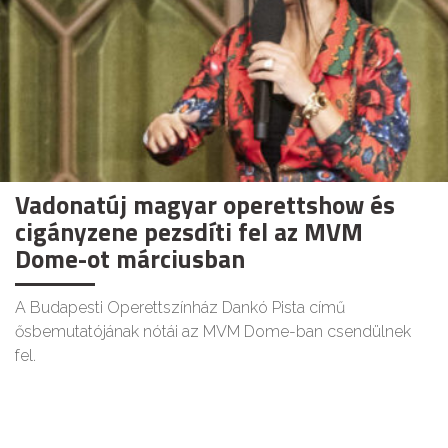
Vadonatúj magyar operettshow és
cigányzene pezsdíti fel az MVM
Dome-ot márciusban
A Budapesti Operettszínház Dankó Pista című
ősbemutatójának nótái az MVM Dome-ban csendülnek
fel.