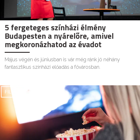
5 fergeteges színházi élmény
Budapesten a nyárelőre, amivel
megkoronázhatod az évadot
Május végén és júniusban is vár még ránk jó néhány
fantasztikus színházi előadás a fővárosban.
FILMEK