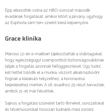
Épp elkezdték volna az HBO-sorozat második
évadának forgatását, amikor kitört a járvány, úgyhogy
az Euphoria sem terv szerint kerül képernyőre.
Grace klinika
Március 12-én e-mailben tájékoztatták a stábtagokat,
hogy egészségügyi szempontból biztonságosabbnak
látják a forgatás azonnali felfüggesztését. Úgy tudni,
két héttel tolódik el a munka, viszont alkalmazkodni
fognak a kialakuló helyzethez, a koronavírus
terjedéséhez mérten. A 16. évadhoz 25 részt terveztek,
amiből 21-et már felvettek.
Sajnos a forgatási szünetet tartó filmeket, sorozatokat
és tévéműsorokat hosszan tudnánk még sorolni.