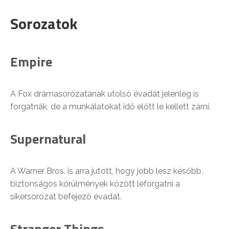
Sorozatok
Empire
A Fox drámasorozatának utolsó évadát jelenleg is
forgatnák, de a munkálatokat idő előtt le kellett zárni.
Supernatural
A Warner Bros. is arra jutott, hogy jobb lesz később,
biztonságos körülmények között leforgatni a
sikersorozat befejező évadát.
Stranger Things