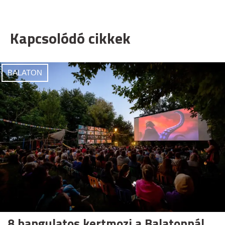
Kapcsolódó cikkek
BALATON
8 hangulatos kertmozi a Balatonnál,