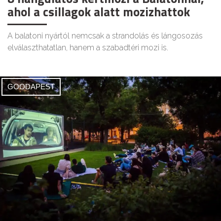
ahol a csillagok alatt mozizhattok
A balatoni nyártól nemcsak a strandolás és lángosozás
elválaszthatatlan, hanem a szabadtéri mozi is.
GOODAPEST