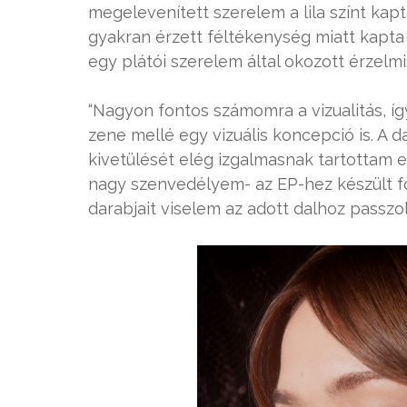
megelevenített szerelem a lila színt kapt
gyakran érzett féltékenység miatt kapta 
egy plátói szerelem által okozott érzelmi 
“Nagyon fontos számomra a vizualitás, í
zene mellé egy vizuális koncepció is. A d
kivetülését elég izgalmasnak tartottam e
nagy szenvedélyem- az EP-hez készült f
darabjait viselem az adott dalhoz passzol