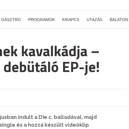
GASZTRO
PROGRAMOK
KIKAPCS
UTAZÁS
BALATON
nek kavalkádja –
debütáló EP-je!
usban indult a Dïe c. balladával, majd
single és a hozzá készült videóklip