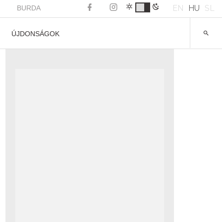
EN
HU
SL
BURDA
ÚJDONSÁGOK