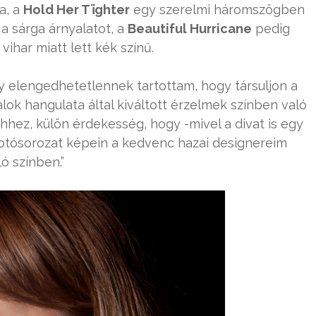
a, a
Hold Her Tïghter
egy szerelmi háromszögben
a sárga árnyalatot, a
Beautiful Hurricane
pedig
vihar miatt lett kék színű.
gy elengedhetetlennek tartottam, hogy társuljon a
alok hangulata által kiváltott érzelmek színben való
hhez, külön érdekesség, hogy -mivel a divat is egy
otósorozat képein a kedvenc hazai designereim
ó színben.”