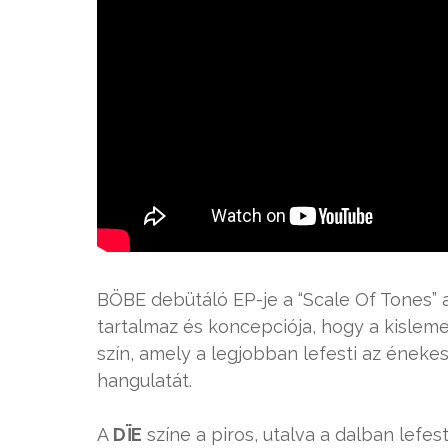
BÖBE debütáló EP-je a “Scale Of Tones” a
tartalmaz és koncepciója, hogy a kislem
szín, amely a legjobban lefesti az éneke
hangulatát.
A
DÏE
színe a piros, utalva a dalban lefe