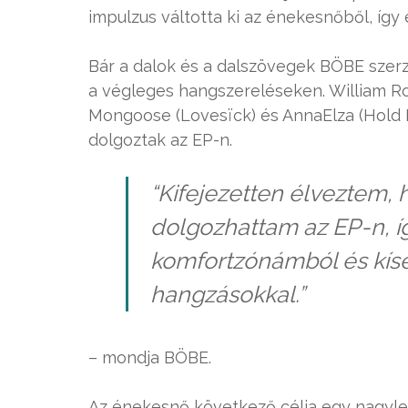
impulzus váltotta ki az énekesnőből, így
Bár a dalok és a dalszövegek BÖBE szer
a végleges hangszereléseken. William Ro
Mongoose (Lovesïck) és AnnaElza (Hold H
dolgoztak az EP-n.
“Kifejezetten élveztem,
dolgozhattam az EP-n, így
komfortzónámból és kísé
hangzásokkal.”
– mondja BÖBE.
Az énekesnő következő célja egy nagylem