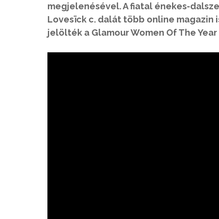
megjelenésével. A fiatal énekes-dalsze
Lovesïck c. dalát több online magazin i
jelölték a Glamour Women Of The Year 