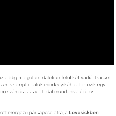
z eddig megjelent dalokon felül két vadiúj tracket
ezen szereplő dalok mindegyikéhez tartozik egy
snő számára az adott dal mondanivalóját és
stett mérgező párkapcsolatra, a
Lovesïckben