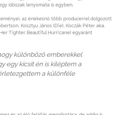
 egy időszak lenyomata is egyben.
zeményei, az énekesnő több producerrel dolgozott
bertson, Kosztyu János (Dïe), Koczák Péter aka.
er Tïghter. Beautïful Hurrïcane) egyaránt
 hogy különböző emberekkel
 egy kicsit én is kiléptem a
rletezgettem a különféle
ez és az élő felállás megalkotása, de addig is