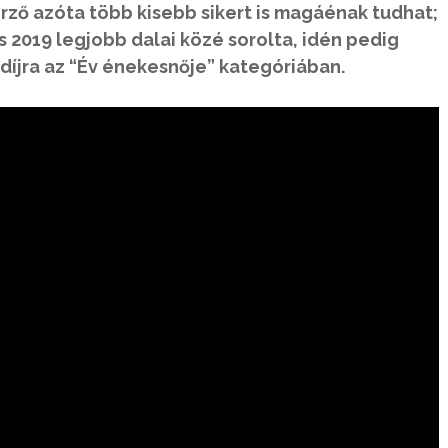
rző azóta több kisebb sikert is magáénak tudhat;
s 2019 legjobb dalai közé sorolta, idén pedig
díjra az “Év énekesnője” kategóriában.