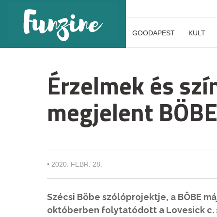
GOODAPEST
KULT
Érzelmek és szí
megjelent BÖBE 
•
2020. FEBR. 28.
Szécsi Böbe szólóprojektje, a BÖBE máj
októberben folytatódott a Lovesick c. 