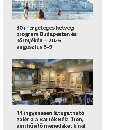
30+ fergeteges hétvégi
program Budapesten és
környékén – 2026.
augusztus 5-9.
11 ingyenesen látogatható
galéria a Bartók Béla úton,
ami hűsítő menedéket kínál