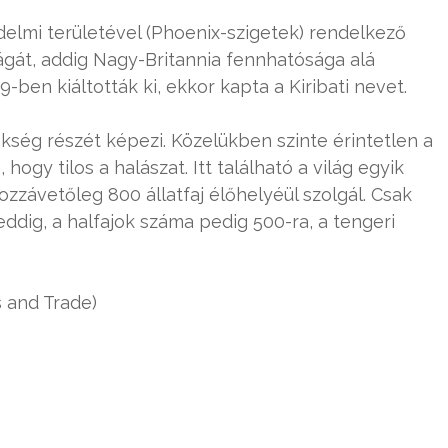
elmi területével (Phoenix-szigetek) rendelkező
ágát, addig Nagy-Britannia fennhatósága alá
-ben kiáltották ki, ekkor kapta a Kiribati nevet.
kség részét képezi. Közelükben szinte érintetlen a
gy tilos a halászat. Itt található a világ egyik
zzávetőleg 800 állatfaj élőhelyéül szolgál. Csak
eddig, a halfajok száma pedig 500-ra, a tengeri
s and Trade)