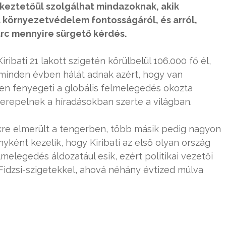
ékeztetőül szolgálhat mindazoknak, akik
környezetvédelem fontosságáról, és arról,
arc mennyire sürgető kérdés.
ribati 21 lakott szigetén körülbelül 106.000 fő él,
 minden évben hálát adnak azért, hogy van
sen fenyegeti a globális felmelegedés okozta
erepelnek a híradásokban szerte a világban.
ökre elmerült a tengerben, több másik pedig nagyon
nyként kezelik, hogy Kiribati az első olyan ország
lmelegedés áldozatául esik, ezért politikai vezetői
idzsi-szigetekkel, ahová néhány évtized múlva