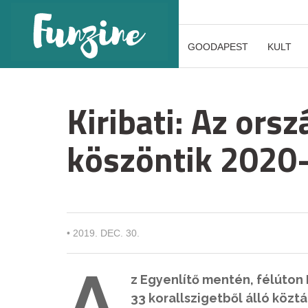
GOODAPEST
KULT
Kiribati: Az ors
köszöntik 2020
•
2019. DEC. 30.
A
z Egyenlítő mentén, félúton 
33 korallszigetből álló közt