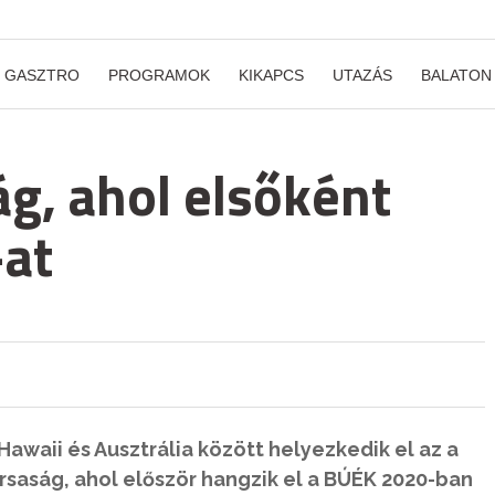
GASZTRO
PROGRAMOK
KIKAPCS
UTAZÁS
BALATON
zág, ahol elsőként
-at
Hawaii és Ausztrália között helyezkedik el az a
ársaság, ahol először hangzik el a BÚÉK 2020-ban