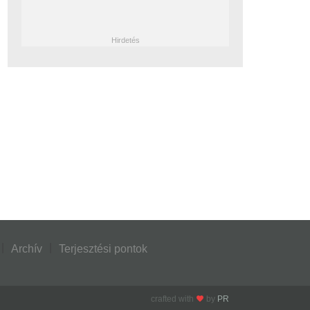
Archív
Terjesztési pontok
crafted with
by
PR