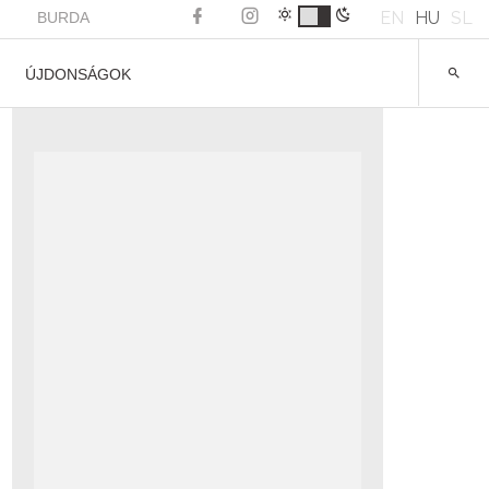
EN
HU
SL
BURDA
ÚJDONSÁGOK