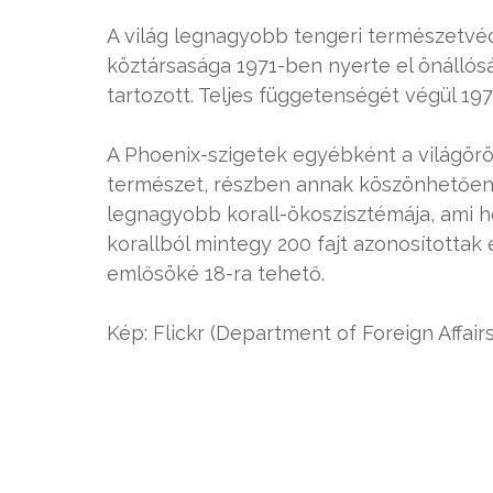
A világ legnagyobb tengeri természetvéd
köztársasága 1971-ben nyerte el önállós
tartozott. Teljes függetenségét végül 1979
A Phoenix-szigetek egyébként a világörö
természet, részben annak köszönhetően, ho
legnagyobb korall-ökoszisztémája, ami ho
korallból mintegy 200 fajt azonosítottak 
emlősöké 18-ra tehető.
Kép: Flickr (Department of Foreign Affair