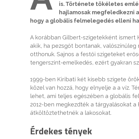
is. Története tökéletes eml
hajlamosak megfeledkezni a 
hogy a globális felmelegedés elleni h
A korábban Gilbert-szigetekként ismert Ki
akik, ha pezsgőt bontanak, valószínűleg
otthonuk. Sajnos a festői szigeteket erő
tengerszint-emelkedés, ezért gyakran sz
1999-ben Kiribati két kisebb szigete ör
közel van hozzá, hogy elnyelje a a víz. Té
lehet, ami teljes egészében a globális fe
2012-ben megkezdték a tárgyalásokat a F
átköltöztethetnék a lakosokat.
Érdekes tények