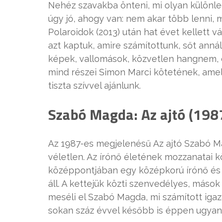
Nehéz szavakba önteni, mi olyan különl
úgy jó, ahogy van: nem akar több lenni, m
Polaroidok (2013) után hat évet kellett 
azt kaptuk, amire számítottunk, sőt annál
képek, vallomások, közvetlen hangnem, 
mind részei Simon Marci kötetének, amel
tiszta szívvel ajánlunk.
Szabó Magda: Az ajtó (198
Az 1987-es megjelenésű Az ajtó Szabó M
véletlen. Az írónő életének mozzanatai k
középpontjában egy középkorú írónő és
áll. A kettejük közti szenvedélyes, máso
meséli el Szabó Magda, mi számított iga
sokan száz évvel később is éppen ugya