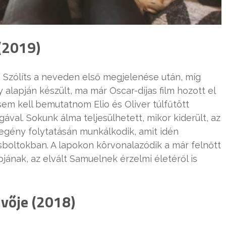
(2019)
a Szólíts a neveden első megjelenése után, míg
y alapján készült, ma már Oscar-díjas film hozott el
em kell bemutatnom Elio és Oliver túlfűtött
ával. Sokunk álma teljesülhetett, mikor kiderült, az
regény folytatásán munkálkodik, amit idén
sboltokban. A lapokon körvonalazódik a már felnőtt
pjának, az elvált Samuelnek érzelmi életéről is
vője (2018)