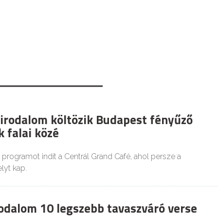
 irodalom költözik Budapest fényűző
 falai közé
s programot indít a Centrál Grand Café, ahol persze a
lyt kap.
odalom 10 legszebb tavaszváró verse