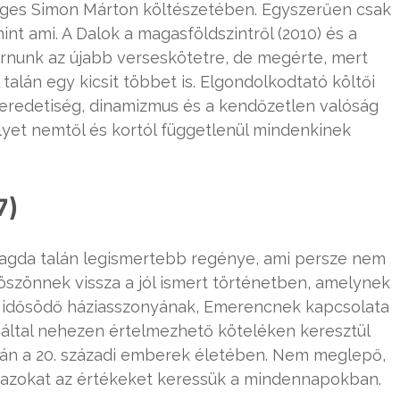
eges Simon Márton költészetében. Egyszerűen csak
int ami. A Dalok a magasföldszintről (2010) és a
várnunk az újabb verseskötetre, de megérte, mert
 talán egy kicsit többet is. Elgondolkodtató költői
eredetiség, dinamizmus és a kendőzetlen valóság
yet nemtől és kortól függetlenül mindenkinek
7)
agda talán legismertebb regénye, ami persze nem
öszönnek vissza a jól ismert történetben, amelynek
 idősödő háziasszonyának, Emerencnek kapcsolata
k által nehezen értelmezhető köteléken keresztül
zán a 20. századi emberek életében. Nem meglepő,
nazokat az értékeket keressük a mindennapokban.