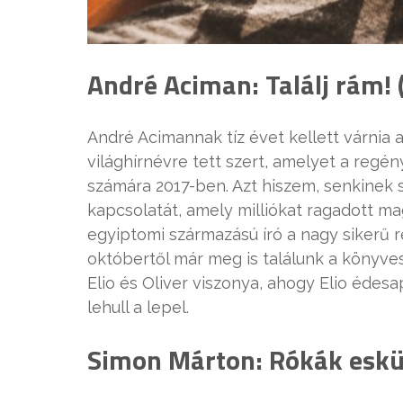
André Aciman: Találj rám! 
André Acimannak tíz évet kellett várnia 
világhírnévre tett szert, amelyet a regén
számára 2017-ben. Azt hiszem, senkinek s
kapcsolatát, amely milliókat ragadott mag
egyiptomi származású író a nagy sikerű 
októbertől már meg is találunk a könyve
Elio és Oliver viszonya, ahogy Elio édesa
lehull a lepel.
Simon Márton: Rókák eskü