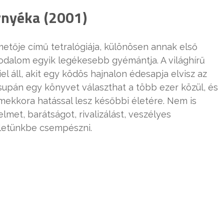
árnyéka (2001)
metője című tetralógiája, különösen annak első
irodalom egyik legékesebb gyémántja. A világhírű
 áll, akit egy ködös hajnalon édesapja elvisz az
supán egy könyvet választhat a több ezer közül, és
 mekkora hatással lesz későbbi életére. Nem is
et, barátságot, rivalizálást, veszélyes
életünkbe csempészni.