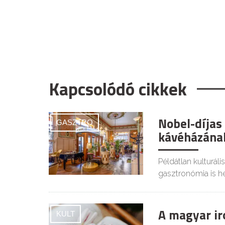
Kapcsolódó cikkek
Nobel-díjas
GASZTRO
kávéházának
Példátlan kulturáli
gasztronómia is he
A magyar ir
KULT