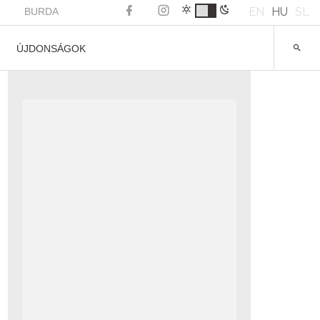
EN
HU
SL
BURDA
ÚJDONSÁGOK