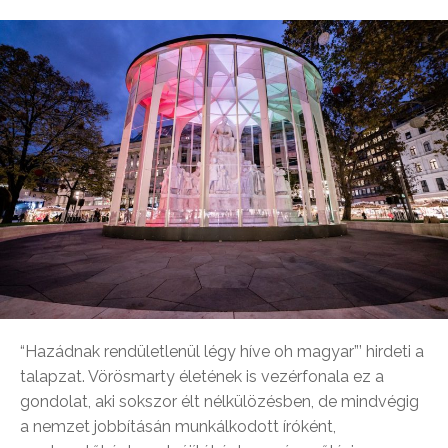
“Hazádnak rendületlenül légy híve oh magyar”’ hirdeti a
talapzat. Vörösmarty életének is vezérfonala ez a
gondolat, aki sokszor élt nélkülözésben, de mindvégig
a nemzet jobbításán munkálkodott íróként,