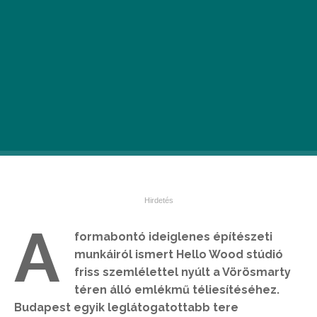
A
formabontó ideiglenes építészeti
munkáiról ismert Hello Wood stúdió
friss szemlélettel nyúlt a Vörösmarty
téren álló emlékmű téliesítéséhez.
Budapest egyik leglátogatottabb tere