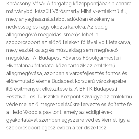
Karácsonyi Vásár. A forgatag középpontjában a carrarai
márványból készült Vörösmarty Mihály-emlékmű áll,
mely anyaghasználatából adódóan érzékeny a
nedvesség és fagy okozta károkra. Az eddigi
állagmegóvó megoldás ismerős lehet, a
szoborcsoport az előző teleken fóliával volt letakarva,
mely esztétikailag és műszakilag sem megfelelő
megoldás. A Budapest Főváros Főpolgármesteri
Hivatalának feladatai közé tartozik az emlékmű
állagmegóvása, azonban a városfejlesztés fontos és
előremutató eleme Budapest korszerű városképébe
illő építmények elkészítése is. A BFTK Budapesti
Fesztivál- és Turisztikai Központ szívügye az emlékmű
védelme, az ő megrendelésükre tervezte és építette fel
a Hello Wood a pavilont, amely az eddigi évek
gyakorlatával szemben egyszerre véd és kiemel, így a
szoborcsoport egész évben a tér dísze lesz.