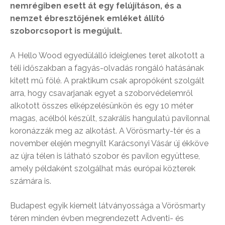
nemrégiben esett át egy felújításon, és a
nemzet ébresztőjének emléket állító
szoborcsoport is megújult.
A Hello Wood egyedülálló ideiglenes teret alkotott a
téli időszakban a fagyás-olvadás rongáló hatásának
kitett mű fölé. A praktikum csak apropóként szolgált
arra, hogy csavarjanak egyet a szoborvédelemről
alkotott összes elképzelésünkön és egy 10 méter
magas, acélból készült, szakrális hangulatú pavilonnal
koronázzák meg az alkotást. A Vörösmarty-tér és a
november elején megnyílt Karácsonyi Vásár új ékköve
az újra télen is látható szobor és pavilon együttese,
amely példaként szolgálhat más európai közterek
számára is.
Budapest egyik kiemelt látványossága a Vörösmarty
téren minden évben megrendezett Adventi- és