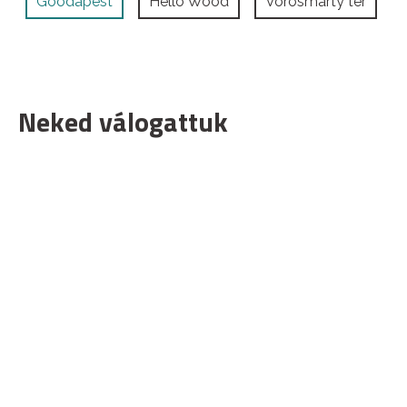
Goodapest
Hello Wood
Vörösmarty tér
Neked válogattuk