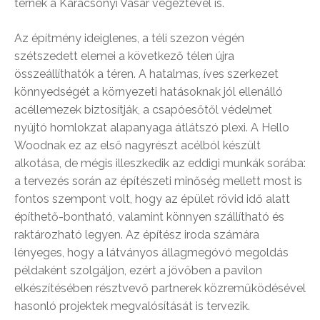
térnek a Karácsonyi Vásár végeztével is.
Az építmény ideiglenes, a téli szezon végén
szétszedett elemei a következő télen újra
összeállíthatók a téren. A hatalmas, íves szerkezet
könnyedségét a környezeti hatásoknak jól ellenálló
acéllemezek biztosítják, a csapóesőtől védelmet
nyújtó homlokzat alapanyaga átlátszó plexi. A Hello
Woodnak ez az első nagyrészt acélból készült
alkotása, de mégis illeszkedik az eddigi munkák sorába:
a tervezés során az építészeti minőség mellett most is
fontos szempont volt, hogy az épület rövid idő alatt
építhető-bontható, valamint könnyen szállítható és
raktározható legyen. Az építész iroda számára
lényeges, hogy a látványos állagmegóvó megoldás
példaként szolgáljon, ezért a jövőben a pavilon
elkészítésében résztvevő partnerek közreműködésével
hasonló projektek megvalósítását is tervezik.