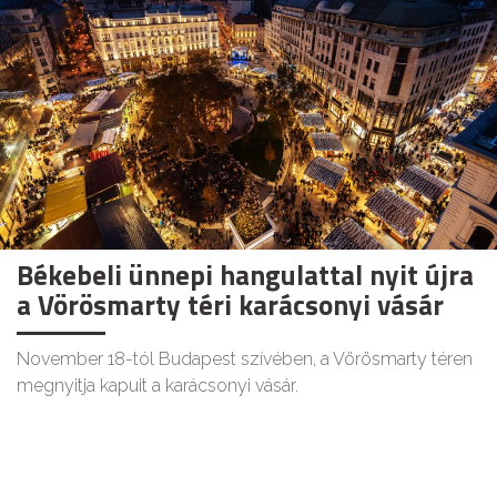
Békebeli ünnepi hangulattal nyit újra
a Vörösmarty téri karácsonyi vásár
November 18-tól Budapest szívében, a Vörösmarty téren
megnyitja kapuit a karácsonyi vásár.