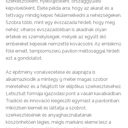
szerkesztőként, nyelvújítóként, országgyűlési
képviselőként. Élete példa arra, hogy az akarat és a
tettvágy mindig képes felülemelkedni a nehézségeken.
Szobra több, mint egy évszázada hirdeti, hogy még
nehéz, viharos évszázadokban is akadnak olyan
értékek és személyiségek, melyek az együtt élő
embereket képesek nemzetté kovácsolni. Az emlékmű
fölé emelt, templomszerű pavilon méltósággal hirdeti
ezt a gondolatot.
Az építmény vonalvezetése és alaprajza is
alkalmazkodik a mintegy 9 méter magas szobor
méreteihez és a felújított tér elliptikus szerkesztéséhez.
Letisztult formája igazodási pont a vásári kavalkádban.
Tradíció és innováció kiegészíti egymást a pavilonban:
miközben kiemeli és láttatja a szobrot,
szerkesztésének és anyaghasználatának
köszönhetően légies, mégis markáns eleme lesz a