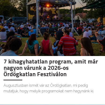
7 kihagyhatatlan program, amit már
nagyon várunk a 2026-os
Ördögkatlan Fesztiválon
Augusztusban ismét vár az Ördögkatlan, mi pedig
mutatjuk, hogy melyik programokat nem hagynánk ki.