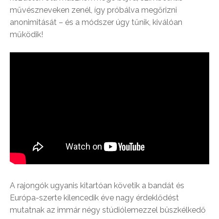
művészneveken zenél, így próbálva megőrizni
anonimitását – és a módszer úgy tűnik, kiválóan
működik!
A rajongók ugyanis kitartóan követik a bandát és
Európa-szerte kilencedik éve nagy érdeklődést
mutatnak az immár négy stúdiólemezzel büszkélkedő