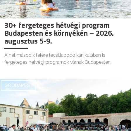
30+ fergeteges hétvégi program
Budapesten és környékén – 2026.
augusztus 5-9.
A hét második felére lecsillapodó kánikulában is
fergeteges hétvégi programok várnak Budapesten.
GOODAPEST