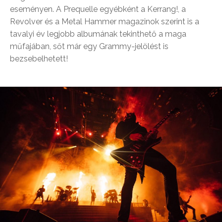
eseményen. A Prequelle egyébként a Kerrang!, a
Revolver és a Metal Hammer magazinok szerint is a
tavalyi év legjobb albumának tekinthető a maga
műfajában, sőt már egy Grammy-jelölést is
bezsebelhetett!