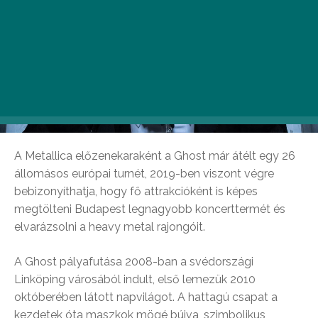
A Metallica előzenekaraként a Ghost már átélt egy 26
állomásos európai turnét, 2019-ben viszont végre
bebizonyíthatja, hogy fő attrakcióként is képes
megtölteni Budapest legnagyobb koncerttermét és
elvarázsolni a heavy metal rajongóit.
A Ghost pályafutása 2008-ban a svédországi
Linköping városából indult, első lemezük 2010
októberében látott napvilágot. A hattagú csapat a
kezdetek óta maszkok mögé bújva, szimbolikus