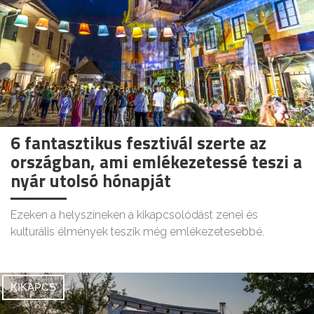
6 fantasztikus fesztivál szerte az
országban, ami emlékezetessé teszi a
nyár utolsó hónapját
Ezeken a helyszíneken a kikapcsolódást zenei és
kulturális élmények teszik még emlékezetesebbé.
KIKAPCS