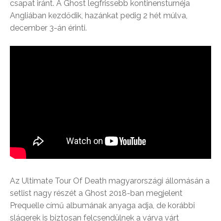
csapat iránt. A Ghost legfrissebb kontinensturnéja
Angliában kezdődik, hazánkat pedig 2 hét múlva,
december 3-án érinti.
Az Ultimate Tour Of Death magyarországi állomásán a
setlist nagy részét a Ghost 2018-ban megjelent
Prequelle című albumának anyaga adja, de korábbi
slágerek is biztosan felcsendülnek a várva várt