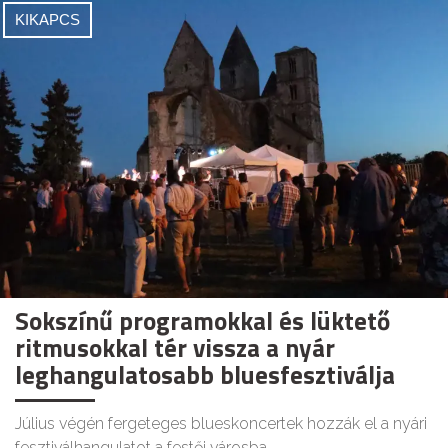
KIKAPCS
Sokszínű programokkal és lüktető
ritmusokkal tér vissza a nyár
leghangulatosabb bluesfesztiválja
Július végén fergeteges blueskoncertek hozzák el a nyári
fesztiválhangulatot a festői városba.