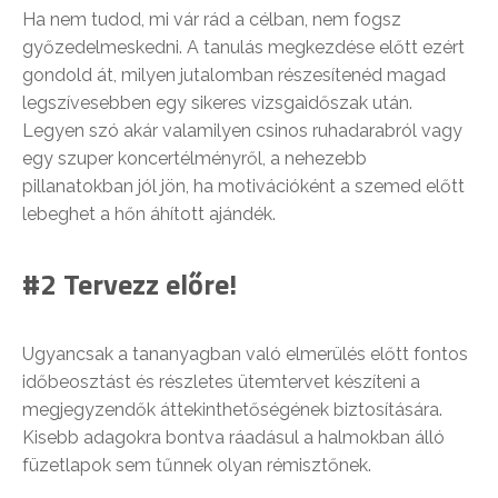
Ha nem tudod, mi vár rád a célban, nem fogsz
győzedelmeskedni. A tanulás megkezdése előtt ezért
gondold át, milyen jutalomban részesítenéd magad
legszívesebben egy sikeres vizsgaidőszak után.
Legyen szó akár valamilyen csinos ruhadarabról vagy
egy szuper koncertélményről, a nehezebb
pillanatokban jól jön, ha motivációként a szemed előtt
lebeghet a hőn áhított ajándék.
#2 Tervezz előre!
Ugyancsak a tananyagban való elmerülés előtt fontos
időbeosztást és részletes ütemtervet készíteni a
megjegyzendők áttekinthetőségének biztosítására.
Kisebb adagokra bontva ráadásul a halmokban álló
füzetlapok sem tűnnek olyan rémisztőnek.