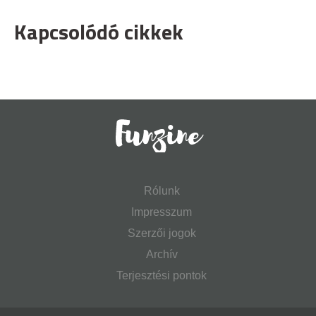
Kapcsolódó cikkek
Rólunk
Impresszum
Szerzői jogok
Archív
Terjesztési pontok