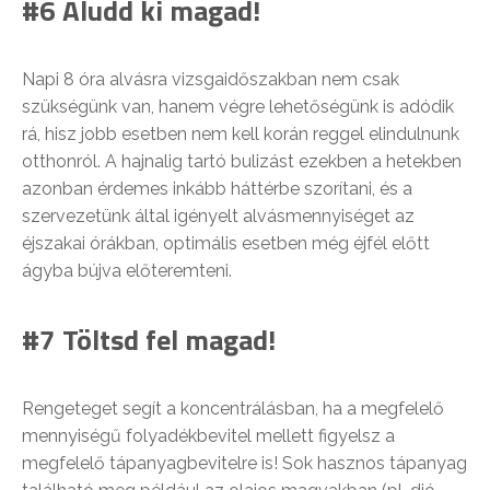
#6 Aludd ki magad!
Napi 8 óra alvásra vizsgaidőszakban nem csak
szükségünk van, hanem végre lehetőségünk is adódik
rá, hisz jobb esetben nem kell korán reggel elindulnunk
otthonról. A hajnalig tartó bulizást ezekben a hetekben
azonban érdemes inkább háttérbe szorítani, és a
szervezetünk által igényelt alvásmennyiséget az
éjszakai órákban, optimális esetben még éjfél előtt
ágyba bújva előteremteni.
#7 Töltsd fel magad!
Rengeteget segít a koncentrálásban, ha a megfelelő
mennyiségű folyadékbevitel mellett figyelsz a
megfelelő tápanyagbevitelre is! Sok hasznos tápanyag