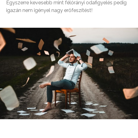
Egyszerre kevesebb mint félórányi odafigyelés pedig
igazán nem igényel nagy erőfeszítést!