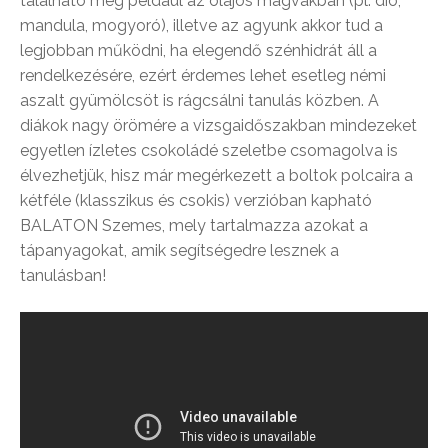
található meg például az olajos magvakban (pl. dió,
mandula, mogyoró), illetve az agyunk akkor tud a
legjobban működni, ha elegendő szénhidrát áll a
rendelkezésére, ezért érdemes lehet esetleg némi
aszalt gyümölcsöt is rágcsálni tanulás közben. A
diákok nagy örömére a vizsgaidőszakban mindezeket
egyetlen ízletes csokoládé szeletbe csomagolva is
élvezhetjük, hisz már megérkezett a boltok polcaira a
kétféle (klasszikus és csokis) verzióban kapható
BALATON Szemes, mely tartalmazza azokat a
tápanyagokat, amik segítségedre lesznek a
tanulásban!