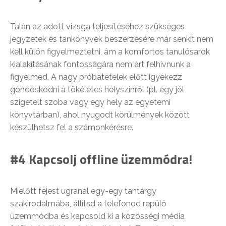
Talán az adott vizsga teljesítéséhez szükséges
jegyzetek és tankönyvek beszerzésére már senkit nem
kell külön figyelmeztetni, ám a komfortos tanulósarok
kialakításának fontosságára nem árt felhívnunk a
figyelmed. A nagy próbatételek előtt igyekezz
gondoskodni a tökéletes helyszínről (pl. egy jól
szigetelt szoba vagy egy hely az egyetemi
könyvtárban), ahol nyugodt körülmények között
készülhetsz fel a számonkérésre.
#4 Kapcsolj offline üzemmódra!
Mielőtt fejest ugranál egy-egy tantárgy
szakirodalmába, állítsd a telefonod repülő
üzemmódba és kapcsold ki a közösségi média