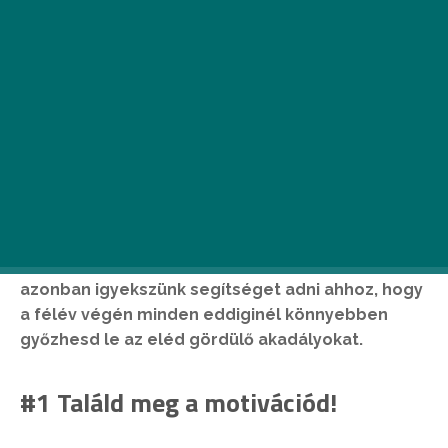
Karácsony közeledte az egyetemisták számára
sajnos a téli vizsgaidőszak kezdetének rémét is
magával hordozza. Következő tippjeinkkel
azonban igyekszünk segítséget adni ahhoz, hogy
a félév végén minden eddiginél könnyebben
győzhesd le az eléd gördülő akadályokat.
#1 Találd meg a motivációd!