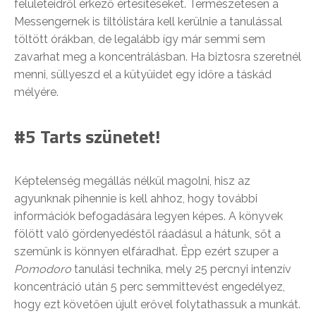
felületeidről érkező értesítéseket. Természetesen a
Messengernek is tiltólistára kell kerülnie a tanulással
töltött órákban, de legalább így már semmi sem
zavarhat meg a koncentrálásban. Ha biztosra szeretnél
menni, süllyeszd el a kütyüidet egy időre a táskád
mélyére.
#5 Tarts szünetet!
Képtelenség megállás nélkül magolni, hisz az
agyunknak pihennie is kell ahhoz, hogy további
információk befogadására legyen képes. A könyvek
fölött való gördenyedéstől ráadásul a hátunk, sőt a
szemünk is könnyen elfáradhat. Épp ezért szuper a
Pomodoro
tanulási technika, mely 25 percnyi intenzív
koncentráció után 5 perc semmittevést engedélyez,
hogy ezt követően újult erővel folytathassuk a munkát.