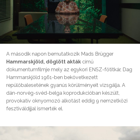
A második napon bemutatkozik Mads Brügger
Hammarskjöld, döglött akták
című
dokumentumfilmje mely az egykori ENSZ-főtitkár, Dag
Hammarskjöld 1961-ben bekövetkezett
repülőbalesetének gyanús körülményeit vizsgálja. A
dán-norvég-svéd-belga koprodukcióban készült,
provokatív oknyomozó alkotást eddig 9 nemzetközi
fesztiváldíjjal ismerték el.