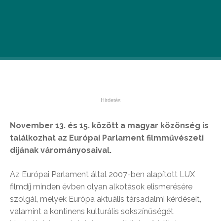
November 13. és 15. között a magyar közönség is
találkozhat az Európai Parlament filmművészeti
díjának várományosaival.
Az Európai Parlament által 2007-ben alapított LUX
filmdíj minden évben olyan alkotások elismerésére
szolgál, melyek Európa aktuális társadalmi kérdéseit,
valamint a kontinens kulturális sokszínűségét