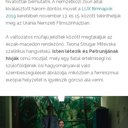
hivatottak bemutatni. A nemzetközi zsűri által
kiválasztott három döntős művet a
LUX filmnapok
2019
keretében november 13. és 15. között tekinthetjük
meg az Uránia Nemzeti Filmszínházban.
A változatos műfajú jelöltek között megtaláljuk az
észak-macedón rendezőnő, Teona Strugar Mitevska
szatírikus hangvételű,
Isten létezik és Petrunijának
hívják
című moziját, mely egy fiatal értelmiségi nő
szülőföldjének ősi hagyományaival való
szembeszegülését ábrázolja, miközben a feminizmus
európai helyzetét is igyekszik górcső alá venni.