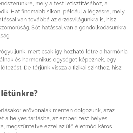
rendszerünkre, mely a test letisztításához, a
ik. Hat finomabb síkon, például a légzésre, mely
atással van továbbá az érzésvilágunkra is, hisz
 szomorúság. Sőt hatással van a gondolkodásunkra
tság.
ógyuljunk, mert csak így hozható létre a harmónia.
válnak és harmonikus egységet képeznek, egy
zést. De térjünk vissza a fizikai szinthez, hisz
 létünkre?
orlásakor erővonalak mentén dolgozunk, azaz
t a helyes tartásba, az emberi test helyes
, megszüntetve ezzel az ülő életmód káros