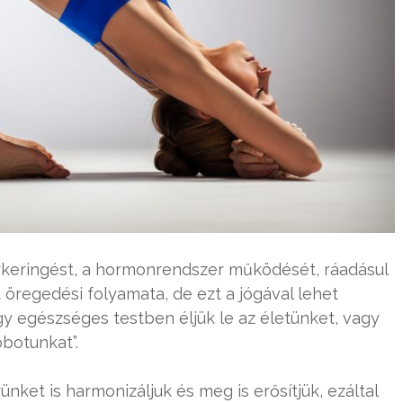
vérkeringést, a hormonrendszer működését, ráadásul
test öregedési folyamata, de ezt a jógával lehet
gy egészséges testben éljük le az életünket, vagy
obotunkat”.
nket is harmonizáljuk és meg is erősítjük, ezáltal