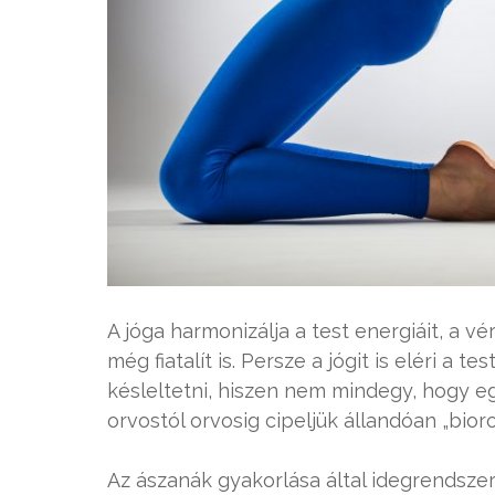
A jóga harmonizálja a test energiáit, a 
még fiatalít is. Persze a jógit is eléri a 
késleltetni, hiszen nem mindegy, hogy e
orvostól orvosig cipeljük állandóan „bior
Az ászanák gyakorlása által idegrendszerü