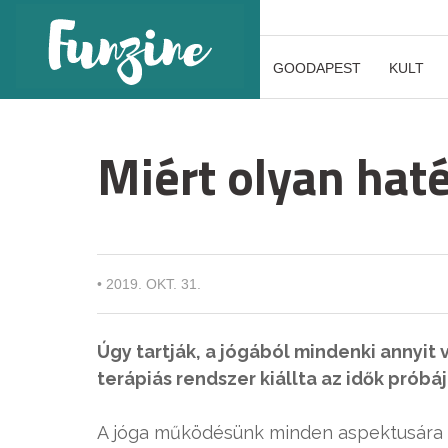
GOODAPEST
KULT
Miért olyan hat
•
2019. OKT. 31.
Úgy tartják, a jógából mindenki annyit v
terápiás rendszer kiállta az idők próbáj
A jóga működésünk minden aspektusára ha