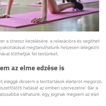
r a stressz kezelésére, a relaxációra és segíthet
gyakorlásával megtanulhatunk helyesen lélegezni
ával tölthetjük fel testünket.
nem az elme edzése is
et eléggé dicsérni a testtartások életerőt megőrző,
szetfölötti hatását az emberi szervezetre.” Bár a
datosabbá válhatunk, egy jóginak mégsem az élet