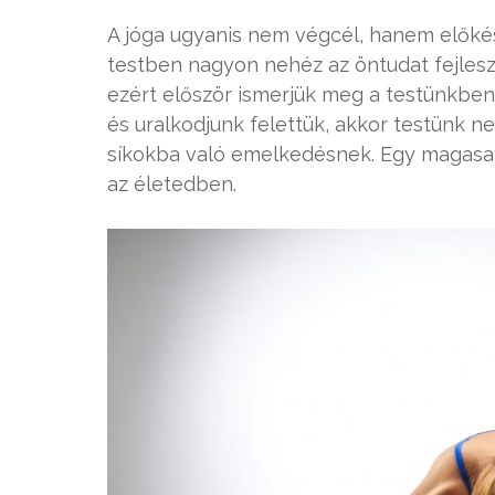
A jóga ugyanis nem végcél, hanem előkés
testben nagyon nehéz az öntudat fejlesz
ezért először ismerjük meg a testünkben
és uralkodjunk felettük, akkor testünk 
síkokba való emelkedésnek. Egy magasab
az életedben.