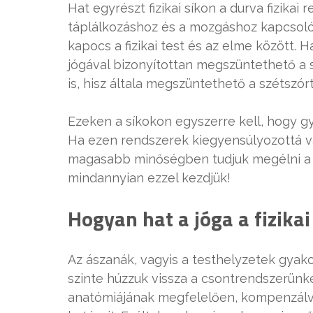
Hat egyrészt fizikai síkon a durva fizikai 
táplálkozáshoz és a mozgáshoz kapcsolód
kapocs a fizikai test és az elme között. H
jógával bizonyítottan megszüntethető a
is, hisz általa megszüntethető a szétszór
Ezeken a síkokon egyszerre kell, hogy gy
Ha ezen rendszerek kiegyensúlyozottá 
magasabb minőségben tudjuk megélni a léte
mindannyian ezzel kezdjük!
Hogyan hat a jóga a fizikai
Az ászanák, vagyis a testhelyzetek gyak
szinte húzzuk vissza a csontrendszerünke
anatómiájának megfelelően, kompenzálva