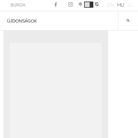
EN
HU
SL
BURDA
ÚJDONSÁGOK