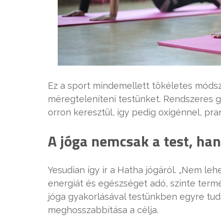
Ez a sport mindemellett tökéletes módsze
méregteleníteni testünket. Rendszeres 
orron keresztül, így pedig oxigénnel, pran
A jóga nemcsak a test, ha
Yesudian így ír a Hatha jógáról. „Nem leh
energiát és egészséget adó, szinte termé
jóga gyakorlásával testünkben egyre tu
meghosszabbítása a célja.