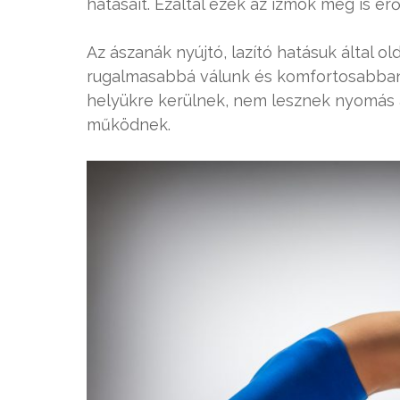
hatásait. Ezáltal ezek az izmok meg is er
Az ászanák nyújtó, lazító hatásuk által ol
rugalmasabbá válunk és komfortosabban
helyükre kerülnek, nem lesznek nyomás a
működnek.