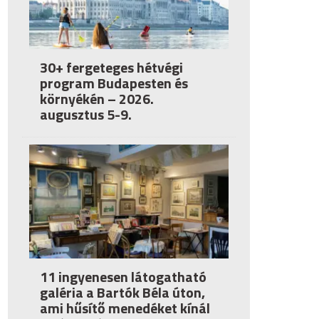
30+ fergeteges hétvégi
program Budapesten és
környékén – 2026.
augusztus 5-9.
11 ingyenesen látogatható
galéria a Bartók Béla úton,
ami hűsítő menedéket kínál