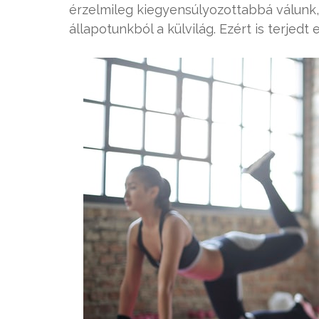
érzelmileg kiegyensúlyozottabbá válunk,
állapotunkból a külvilág. Ezért is terjed