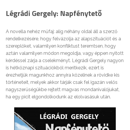
Légrádi Gergely: Napfénytető
A novella nehéz műfaj: alig néhány oldal áll a szerző
rendelkezésére, hogy felvázolja az alapszituációt és a
szereplőket, valamilyen konfliktust teremtsen, hogy
aztán valamilyen módon megoldja, vagy éppen nyitott
kérdéssel zárja a cselekményt. Légrádi Gergely nagyon
is hétköznapi szituációkból merítkezik, ezért is
érezhetjük magunkhoz annyira közelinek a rövidke kis
történeteit, melyek akkor tárják csak fel igazán velős
nagyszerűségükbe rejtett magvas mondanivalójukat,
ha egy picit elgondolkodunk az elolvasásuk után.