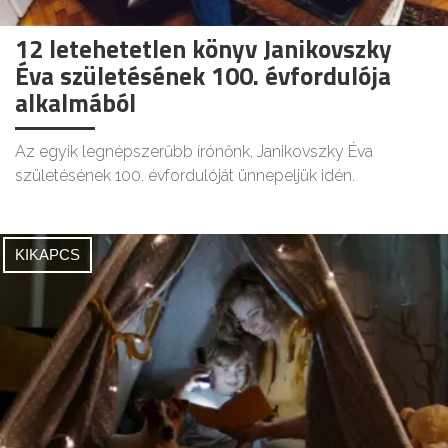
12 letehetetlen könyv Janikovszky
Éva születésének 100. évfordulója
alkalmából
Az egyik legnépszerűbb írónőnk, Janikovszky Éva
születésének 100. évfordulóját ünnepeljük idén.
KIKAPCS