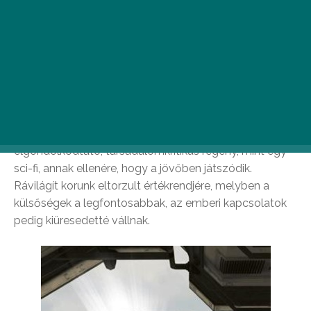
A szerző egy olyan világot ír le, melynek legfőbb
problémája a Föld túlnépesedése. Az emberek
halhatatlanokká váltak, aminek természetesen ára van:
nem lehet gyerekük. Amennyiben mégis utódot
szeretnének maguknak, le kell mondaniuk
örökéletűségükről, gyereküknek pedig tőlük elszakítva
kell felnőnie. A Futu.re sokkal inkább egy
elgondolkodtató, társadalomkritikus regény, mint egy
sci-fi, annak ellenére, hogy a jövőben játszódik.
Rávilágít korunk eltorzult értékrendjére, melyben a
külsőségek a legfontosabbak, az emberi kapcsolatok
pedig kiüresedetté vállnak.