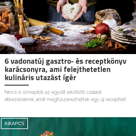
6 vadonatúj gasztro- és receptkönyv
karácsonyra, ami felejthetetlen
kulináris utazást ígér
Nincs is ünnepibb az együtt elköltött családi
étkezéseknél, amit megfűszerezhettek egy új recepttel!
KIKAPCS