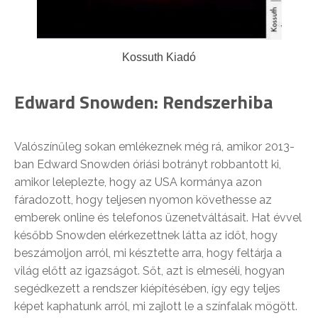
Kossuth Kiadó
Edward Snowden: Rendszerhiba
Valószínűleg sokan emlékeznek még rá, amikor 2013-
ban Edward Snowden óriási botrányt robbantott ki,
amikor leleplezte, hogy az USA kormánya azon
fáradozott, hogy teljesen nyomon követhesse az
emberek online és telefonos üzenetváltásait. Hat évvel
később Snowden elérkezettnek látta az időt, hogy
beszámoljon arról, mi késztette arra, hogy feltárja a
világ előtt az igazságot. Sőt, azt is elmeséli, hogyan
segédkezett a rendszer kiépítésében, így egy teljes
képet kaphatunk arról, mi zajlott le a színfalak mögött.