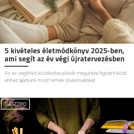
5 kivételes életmódkönyv 2025-ben,
ami segít az év végi újratervezésben
Az év végéhez közeledve jólesik magunkra figyelni kicsit:
ehhez ajánlunk most remek olvasinvalókat.
GASZTRO