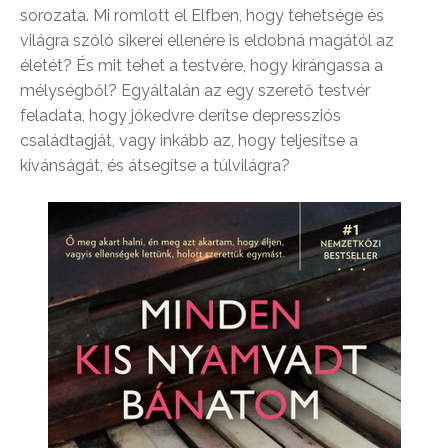
sorozata. Mi romlott el Elfben, hogy tehetsége és
világra szóló sikerei ellenére is eldobná magától az
életét? És mit tehet a testvére, hogy kirángassa a
mélységből? Egyáltalán az egy szerető testvér
feladata, hogy jókedvre derítse depressziós
családtagját, vagy inkább az, hogy teljesítse a
kívánságát, és átsegítse a túlvilágra?