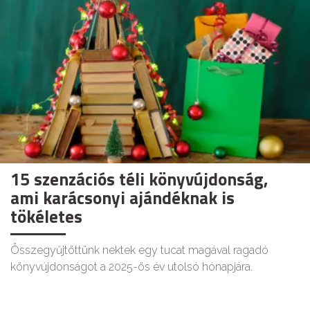
15 szenzációs téli könyvújdonság,
ami karácsonyi ajándéknak is
tökéletes
Összegyűjtöttünk nektek egy tucat magával ragadó
könyvújdonságot a 2025-ös év utolsó hónapjára.