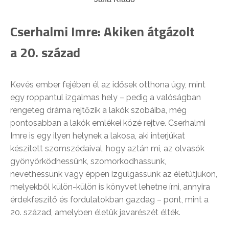
Cserhalmi Imre: Akiken átgázolt
a 20. század
Kevés ember fejében él az idősek otthona úgy, mint
egy roppantul izgalmas hely – pedig a valóságban
rengeteg dráma rejtőzik a lakók szobáiba, még
pontosabban a lakók emlékei közé rejtve. Cserhalmi
Imre is egy ilyen helynek a lakosa, aki interjúkat
készített szomszédaival, hogy aztán mi, az olvasók
gyönyörködhessünk, szomorkodhassunk,
nevethessünk vagy éppen izgulgassunk az életútjukon,
melyekből külön-külön is könyvet lehetne írni, annyira
érdekfeszítő és fordulatokban gazdag – pont, mint a
20. század, amelyben életük javarészét élték.