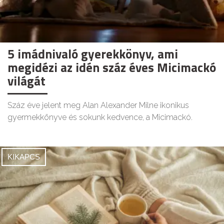
5 imádnivaló gyerekkönyv, ami
megidézi az idén száz éves Micimackó
világát
Száz éve jelent meg Alan Alexander Milne ikonikus
gyermekkönyve és sokunk kedvence, a Micimackó.
KIKAPCS