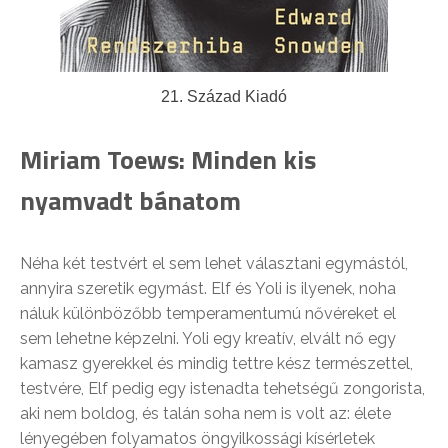
21. Század Kiadó
Miriam Toews: Minden kis
nyamvadt bánatom
Néha két testvért el sem lehet választani egymástól,
annyira szeretik egymást. Elf és Yoli is ilyenek, noha
náluk különbözőbb temperamentumú nővéreket el
sem lehetne képzelni. Yoli egy kreatív, elvált nő egy
kamasz gyerekkel és mindig tettre kész természettel,
testvére, Elf pedig egy istenadta tehetségű zongorista,
aki nem boldog, és talán soha nem is volt az: élete
lényegében folyamatos öngyilkossági kísérletek