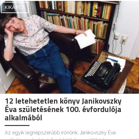
KIKAPCS
12 letehetetlen könyv Janikovszky
Éva születésének 100. évfordulója
alkalmából
Az egyik legnépszerűbb írónőnk, Janikovszky Éva