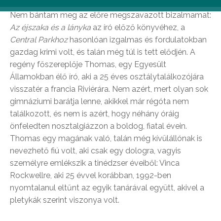
Nem bántam meg az előre megszavazott bizalmamat:
Az éjszaka és a lányka
az író előző könyvéhez, a
Central Parkhoz
hasonlóan izgalmas és fordulatokban
gazdag krimi volt, és talán még túl is tett elődjén. A
regény főszereplője Thomas, egy Egyesült
Államokban élő író, aki a 25 éves osztálytalálkozójára
visszatér a francia Riviérára. Nem azért, mert olyan sok
gimnáziumi barátja lenne, akikkel már régóta nem
találkozott, és nem is azért, hogy néhány óráig
önfeledten nosztalgiázzon a boldog, fiatal évein.
Thomas egy magának való, talán még kívülállónak is
nevezhető fiú volt, aki csak egy dologra, vagyis
személyre emlékszik a tinédzser éveiből: Vinca
Rockwellre, aki 25 évvel korábban, 1992-ben
nyomtalanul eltűnt az egyik tanárával együtt, akivel a
pletykák szerint viszonya volt.