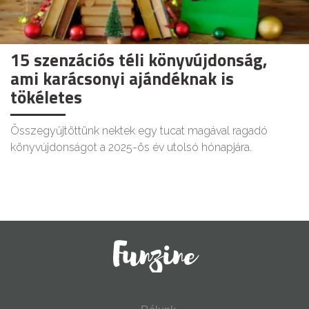
15 szenzációs téli könyvújdonság,
ami karácsonyi ajándéknak is
tökéletes
Összegyűjtöttünk nektek egy tucat magával ragadó
könyvújdonságot a 2025-ös év utolsó hónapjára.