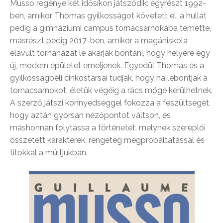
Musso regénye két idősíkon játszódik: egyrészt 1992-
ben, amikor Thomas gyilkosságot követett el, a hullát
pedig a gimnáziumi campus tornacsarnokába temette,
másrészt pedig 2017-ben, amikor a magániskola
elavult tornaházát le akarják bontani, hogy helyére egy
új, modern épületet emeljenek. Egyedül Thomas és a
gyilkosságbéli cinkostársai tudják, hogy ha lebontják a
tornacsarnokot, életük végéig a rács mögé kerülhetnek.
A szerző játszi könnyedséggel fokozza a feszültséget,
hogy aztán gyorsan nézőpontot váltson, és
máshonnan folytassa a történetet, melynek szereplői
összetett karakterek, rengeteg megpróbáltatással és
titokkal a múltjukban.