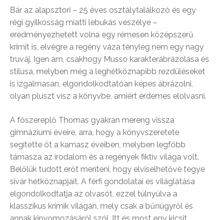
Bár az alapsztori – 25 éves osztálytalálkozó és egy
régi gyilkosság miatti lebukás veszélye –
eredményezhetett volna egy rémesen középszerű
krimit is, elvégre a regény váza tényleg nem egy nagy
truváj. Igen ám, csakhogy Musso karakterábrázolása és
stílusa, melyben még a leghétköznapibb rezdüléseket
is izgalmasan, elgondolkodtatóan képes ábrázolni,
olyan pluszt visz a könyvbe, amiért érdemes elolvasni.
A főszereplő Thomas gyakran mereng vissza
gimnáziumi éveire, arra, hogy a könyvszeretete
segítette őt a kamasz éveiben, melyben legfőbb
támasza az irodalom és a regények fiktív világa volt.
Belőlük tudott erőt meríteni, hogy elviselhetővé tegye
sivár hétköznapjait. A férfi gondolatai és világlátása
elgondolkodtatja az olvasót, ezzel túlnyúlva a
klasszikus krimik világán, mely csak a bűnügyről és
annak kinyomozásáról szól. Itt és most egy kicsit