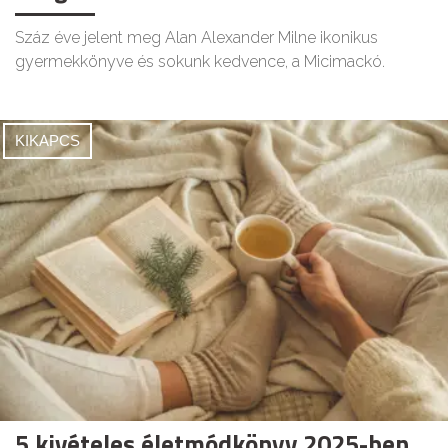
Száz éve jelent meg Alan Alexander Milne ikonikus
gyermekkönyve és sokunk kedvence, a Micimackó.
KIKAPCS
5 kivételes életmódkönyv 2025-ben,