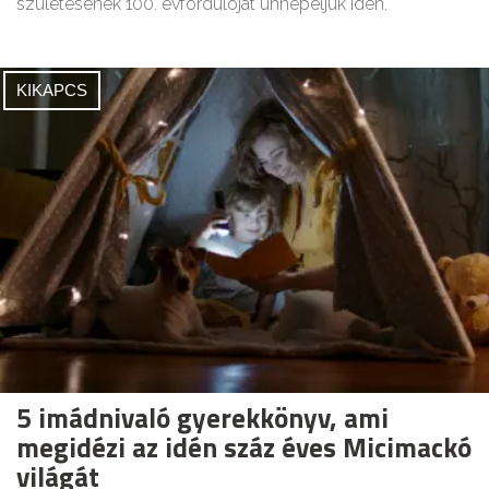
születésének 100. évfordulóját ünnepeljük idén.
KIKAPCS
5 imádnivaló gyerekkönyv, ami
megidézi az idén száz éves Micimackó
világát