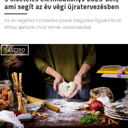
ami segít az év végi újratervezésben
Az év végéhez közeledve jólesik magunkra figyelni kicsit:
ehhez ajánlunk most remek olvasinvalókat.
GASZTRO