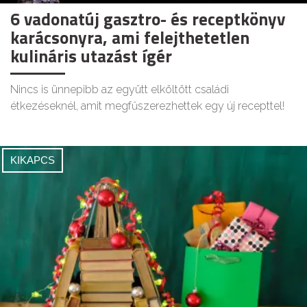
6 vadonatúj gasztro- és receptkönyv
karácsonyra, ami felejthetetlen
kulináris utazást ígér
Nincs is ünnepibb az együtt elköltött családi
étkezéseknél, amit megfűszerezhettek egy új recepttel!
KIKAPCS