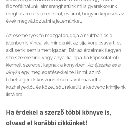
filozofálhatunk, elmerenghetünk mi is gyerekkorunk
meghatározó szereplőiről, és arról, hogyan képesek az
évek megváltoztatni a jellemünket.
Az események fő mozgatórugója a múltban és a
jelenben is Vinca, aki mindenkit az ujja köré csavart, és
akit senki sem ismert igazán. Bár az érzelmek (legyen
szó szerelemről vagy anya-fia, apa-fia kapcsolatról)
kiemelt szerepet kapnak a könyvben,
Az éjszaka és a
lányka
egy meglepetésekkel teli krimi, az író
tehetségének köszönhetően távol maradt a
közhelyektől, és közel, sőt, rákerült a kedvenc krimijeink
listájára.
Ha érdekel a szerző többi könyve is,
olvasd el korábbi cikkünket!