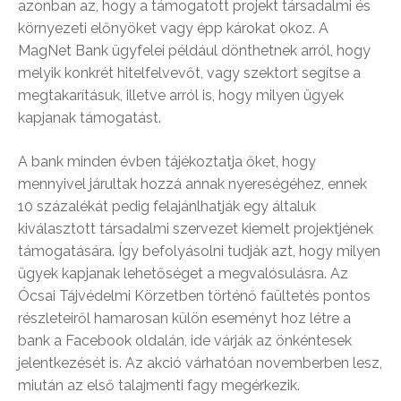
azonban az, hogy a támogatott projekt társadalmi és
környezeti előnyöket vagy épp károkat okoz. A
MagNet Bank ügyfelei például dönthetnek arról, hogy
melyik konkrét hitelfelvevőt, vagy szektort segítse a
megtakarításuk, illetve arról is, hogy milyen ügyek
kapjanak támogatást.
A bank minden évben tájékoztatja őket, hogy
mennyivel járultak hozzá annak nyereségéhez, ennek
10 százalékát pedig felajánlhatják egy általuk
kiválasztott társadalmi szervezet kiemelt projektjének
támogatására. Így befolyásolni tudják azt, hogy milyen
ügyek kapjanak lehetőséget a megvalósulásra. Az
Ócsai Tájvédelmi Körzetben történő faültetés pontos
részleteiről hamarosan külön eseményt hoz létre a
bank a Facebook oldalán, ide várják az önkéntesek
jelentkezését is. Az akció várhatóan novemberben lesz,
miután az első talajmenti fagy megérkezik.