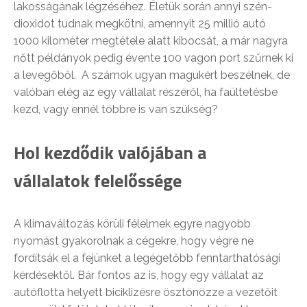
lakosságának légzéséhez. Életük során annyi szén-
dioxidot tudnak megkötni, amennyit 25 millió autó
1000 kilométer megtétele alatt kibocsát, a már nagyra
nőtt példányok pedig évente 100 vagon port szűrnek ki
a levegőből. A számok ugyan magukért beszélnek, de
valóban elég az egy vállalat részéről, ha faültetésbe
kezd, vagy ennél többre is van szükség?
Hol kezdődik valójában a
vállalatok felelőssége
A klímaváltozás körüli félelmek egyre nagyobb
nyomást gyakorolnak a cégekre, hogy végre ne
fordítsák el a fejünket a legégetőbb fenntarthatósági
kérdésektől. Bár fontos az is, hogy egy vállalat az
autóflotta helyett biciklizésre ösztönözze a vezetőit