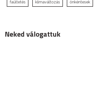
faültetés
klímaváltozás
önkéntesek
Neked válogattuk