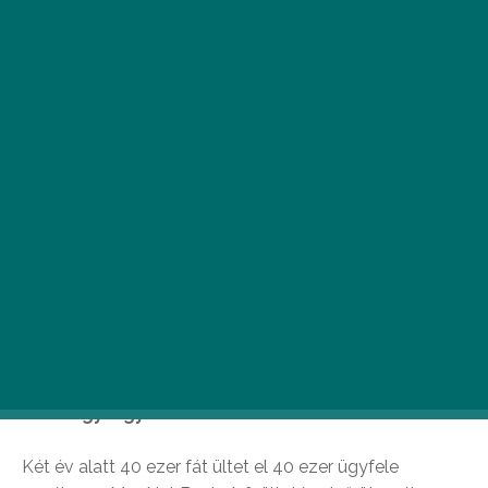
A
klímaváltozásra válaszként újabb,
immár negyedik faültetésére készül a
MagNet Bank. Ezúttal azonban úgy
döntött, nem aprózza el: a következő
két év során mind a 40 ezer ügyfele nevében
ültet egy-egy fát.
Két év alatt 40 ezer fát ültet el 40 ezer ügyfele