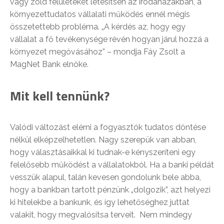
vagy zöld felületeket létesítsen az irodaházakban, a
környezettudatos vállalati működés ennél mégis
összetettebb probléma. „A kérdés az, hogy egy
vállalat a fő tevékenysége révén hogyan járul hozzá a
környezet megóvásához” – mondja Fáy Zsolt a
MagNet Bank elnöke.
Mit kell tennünk?
Valódi változást elérni a fogyasztók tudatos döntése
nélkül elképzelhetetlen. Nagy szerepük van abban,
hogy választásaikkal ki tudnak-e kényszeríteni egy
felelősebb működést a vállalatokból. Ha a banki példát
vesszük alapul, talán kevesen gondolunk bele abba,
hogy a bankban tartott pénzünk „dolgozik”, azt helyezi
ki hitelekbe a bankunk, és így lehetőséghez juttat
valakit, hogy megvalósítsa terveit. Nem mindegy