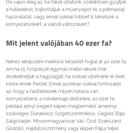
De vajon elég az, ha fákat ültetünk, szelektíven gyűjtjük
a hulladékot, bojkottáljuk a műanyagot és a pálmaolaj
használatát, vagy ennél sokkal többet is tehetünk a
környezetünkért, a valódi változásért?
Mit jelent valójában 40 ezer fa?
Nehéz elképzelni mekkora területet foglal el 40 ezer fa,
ám ha 15 focipályát egymás mellé rakunk már
érzékelhetjük a nagyságát, ha sorban ültetnénk el őket,
körbe érnék Pestet. Ennél azonban sokkal fontosabb
az, hogy a faültetésnek milyen hatása van
környezetükre, a mindennapi életünkre. 40 ezer fa
például annyi oxigént képes megtermelni, amennyi
szükséges Dunakeszi, Szigetszentmiklós, Cegléd, Baja,
Salgótarján, Mosonmagyaróvár, Vác, Ózd, Szekszárd,
Gödöllő, Hajdúböszörmény vagy éppen Pápa teljes