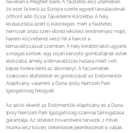
nevében a MagNet Bank. A faültetés első ütemében
20 ezer fa kerül az Európa szerte egyedi társulásoknak
otthont adó Ócsai Tájvédelmi Körzetbe. A hely
kiválasztása azért is különleges, mert a faültetés
nemcsak óriási szén-dioxid lekötést eredményez majd,
hanem közvetlenül veszi fel a harcot a
klímaváltozással szemben. A hely korábbi lakói ugyanis
a magas kőrisek, egy olyan károsító gombafajnak estek
áldozatul, amely a klímaváltozás hatása miatt volt
képes tönkre tenni az állományt. A facsemeték
szakszerű elültetését és gondozását az Erdőmentők
Alapítvány, valamint a Duna-Ipoly Nemzeti Park
Igazgatóság felügyeli.
Az akció sikerét az Erdőmentők Alapítvány és a Duna-
Ipoly Nemzeti Park Igazgatóság szakmai támogatása
garantálja. Az ültetést novemberre tervezik, s mivel
munka lesz bőven, önkéntesek jelentkezését is várják.