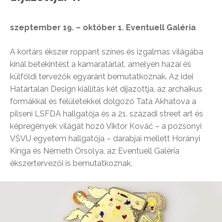
szeptember 19. – október 1. Eventuell Galéria
A kortárs ékszer roppant színes és izgalmas világába
kínál betekintést a kamaratárlat, amelyen hazai és
külföldi tervezők egyaránt bemutatkoznak. Az idei
Határtalan Design kiállítás két díjazottja, az archaikus
formákkal és felületekkel dolgozó Tata Akhatova a
pilseni LSFDA hallgatója és a 21. századi street art és
képregények világát hozó Viktor Kováč – a pozsonyi
VŠVU egyetem hallgatója – darabjai mellett Horányi
Kinga és Németh Orsolya, az Eventuell Galéria
ékszertervezői is bemutatkoznak.