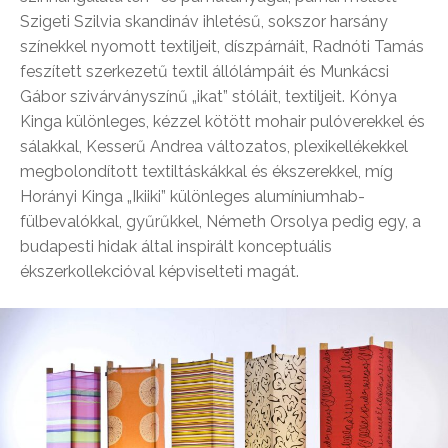
Szigeti Szilvia skandináv ihletésű, sokszor harsány
színekkel nyomott textiljeit, díszpárnáit, Radnóti Tamás
feszített szerkezetű textil állólámpáit és Munkácsi
Gábor szivárványszínű „ikat” stóláit, textiljeit. Kónya
Kinga különleges, kézzel kötött mohair pulóverekkel és
sálakkal, Kesserű Andrea változatos, plexikellékekkel
megbolondított textiltáskákkal és ékszerekkel, míg
Horányi Kinga „Ikiiki” különleges alumíniumhab-
fülbevalókkal, gyűrűkkel, Németh Orsolya pedig egy, a
budapesti hidak által inspirált konceptuális
ékszerkollekcióval képviselteti magát.