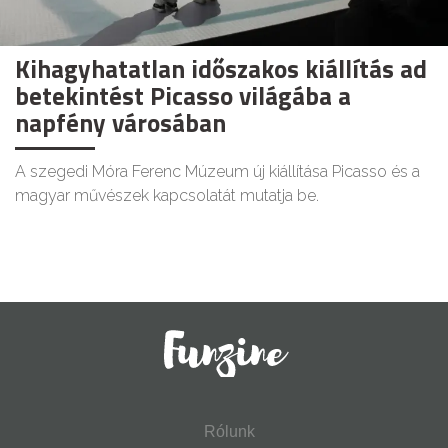
Kihagyhatatlan időszakos kiállítás ad
betekintést Picasso világába a
napfény városában
A szegedi Móra Ferenc Múzeum új kiállítása Picasso és a
magyar művészek kapcsolatát mutatja be.
Rólunk