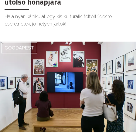
utolsó hónapjára
Ha a nyári kánikulát egy kis kulturális feltöltődésre
cserélnétek, jó helyen jártok!
GOODAPEST