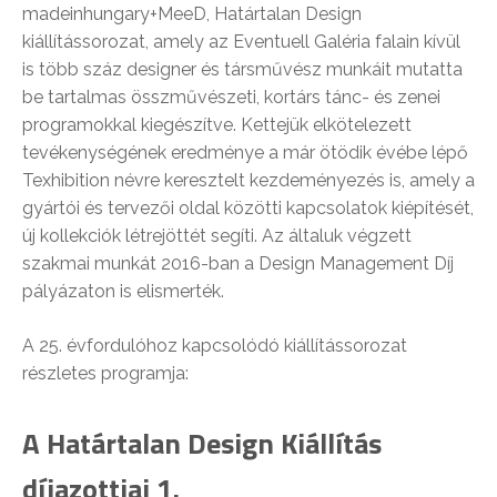
madeinhungary+MeeD, Határtalan Design
kiállítássorozat, amely az Eventuell Galéria falain kívül
is több száz designer és társművész munkáit mutatta
be tartalmas összművészeti, kortárs tánc- és zenei
programokkal kiegészítve. Kettejük elkötelezett
tevékenységének eredménye a már ötödik évébe lépő
Texhibition névre keresztelt kezdeményezés is, amely a
gyártói és tervezői oldal közötti kapcsolatok kiépítését,
új kollekciók létrejöttét segíti. Az általuk végzett
szakmai munkát 2016-ban a Design Management Díj
pályázaton is elismerték.
A 25. évfordulóhoz kapcsolódó kiállítássorozat
részletes programja:
A Határtalan Design Kiállítás
díjazottjai 1.