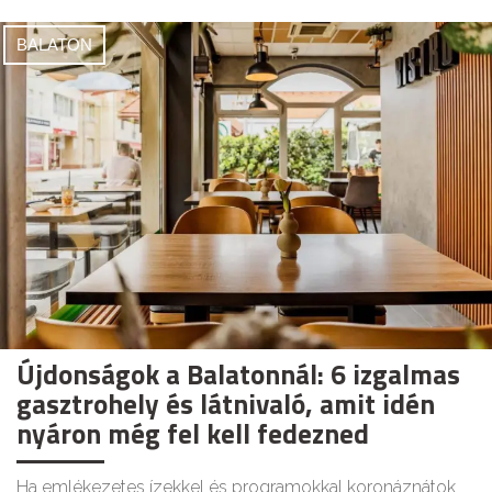
BALATON
Újdonságok a Balatonnál: 6 izgalmas
gasztrohely és látnivaló, amit idén
nyáron még fel kell fedezned
Ha emlékezetes ízekkel és programokkal koronáznátok