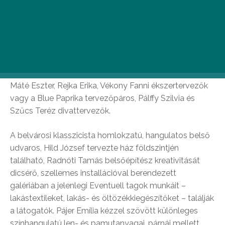
Az eltelt évtizedek alatt több olyan tehetséges és
ismert tervező kapcsolódott be a csoport munkájába,
mint Csíkszentmihályi Réka, Harmati Hedvig, Lőrincz V
Gabi, Páger Bernadett textiltervezők, Bodor Bernadett,
Gera Noémi, Király Fanni, Lőrincz Réka, Majoros Kata,
Máté Eszter, Rejka Erika, Vékony Fanni ékszertervezők
vagy a Blue Paprika tervezőpáros, Pálffy Szilvia és
Szűcs Teréz divattervezők.
A belvárosi klasszicista homlokzatú, hangulatos belső
udvaros, Hild József tervezte ház földszintjén
található, Radnóti Tamás belsőépítész kreativitását
dicsérő, szellemes installációval berendezett
galériában a jelenlegi Eventuell tagok munkáit –
lakástextileket, lakás- és öltözékkiegészítőket – találják
a látogatók. Pájer Emília kézzel szövött különleges
színhangulatú len- és pamutanyagai, párnái mellett