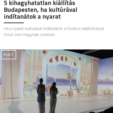
5 kihagyhatatlan kiállítás
Budapesten, ha kultúrával
indítanátok a nyarat
Ha a nyarat kultúrával indítanátok, a főváros kiállítóhelyei
most sem hagynak cserben.
KULT