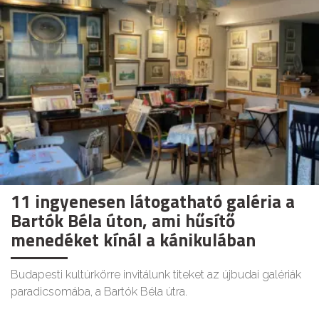
11 ingyenesen látogatható galéria a
Bartók Béla úton, ami hűsítő
menedéket kínál a kánikulában
Budapesti kultúrkörre invitálunk titeket az újbudai galériák
paradicsomába, a Bartók Béla útra.