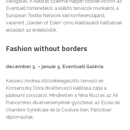
válogatás. A kiállítás szakmai napján többek között az
Eventuell történetéről, a kiállító tervezők munkáiról, a
European Textile Network idei konferenciájáról,
valamint „Garden of Eden” című kiállításáról hallhatnak
előadást az érdeklődők.
Fashion without borders
december 5. – január 5.
Eventuell Galéria
Kesserű Andrea öltözékkiegészítő-tervező és
Konsánszky Dóra divattervező kiállítása zárja a
jubileumi sorozatot. Mindketten a Nina Ricci és az Air
France híres divatversenyének győztesei, az Ecole de
Chambre Synidicale de la Couture-ben, Párizsban
diplomáztak.