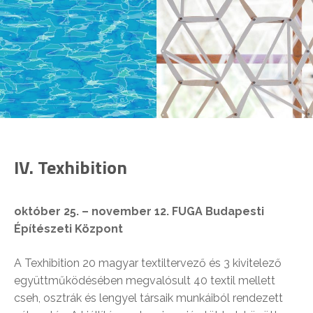
IV. Texhibition
október 25. – november 12. FUGA Budapesti
Építészeti Központ
A Texhibition 20 magyar textiltervező és 3 kivitelező
együttműködésében megvalósult 40 textil mellett
cseh, osztrák és lengyel társaik munkáiból rendezett