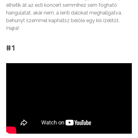
élhetik át az esti koncert semmihez sem fogható
hangulatát, akár nem, a lenti dalokat meghallgatva,
behunyt szemmel kaphatsz belőle egy kis ízelítőt.
Hajrá!
#1