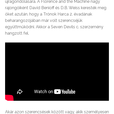
újragondolására. A Florence and the Machine nagy
rajongóiként David Benioff és D.B. Weiss keresték meg
őket azután, hogy a Trónok Harca 2. évadának
beharangozójában már volt szerencséjük
együttműködni. Akkor a Seven Devils c. szerzemény
hangzott fel.
Akár azon szerencsések között vagy, akik személyesen