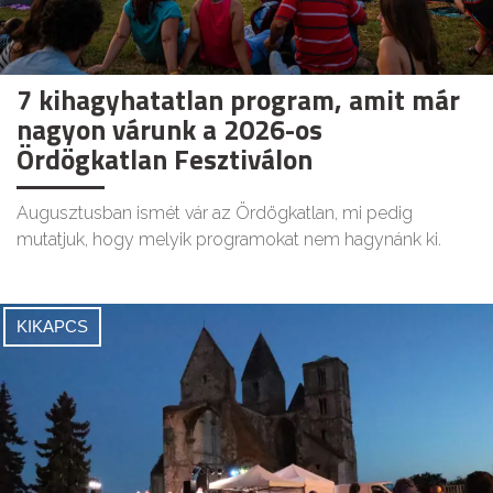
7 kihagyhatatlan program, amit már
nagyon várunk a 2026-os
Ördögkatlan Fesztiválon
Augusztusban ismét vár az Ördögkatlan, mi pedig
mutatjuk, hogy melyik programokat nem hagynánk ki.
KIKAPCS