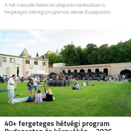
A hét második felére lecsillapodó kánikulában is
fergeteges hétvégi programok várnak Budapesten.
GOODAPEST
40+ fergeteges hétvégi program