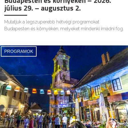
Budapesten és környékén – 2026.
július 29. – augusztus 2.
Mutatjuk a legszuperebb hétvégi programokat
Budapesten és környékén, melyeket mindenki imádni fog.
PROGRAMOK