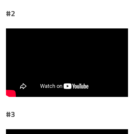
#2
#3