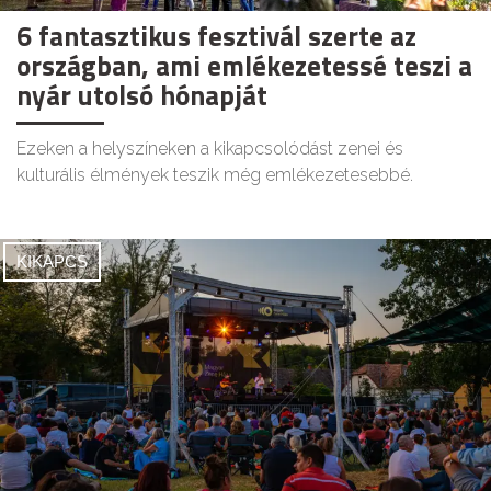
6 fantasztikus fesztivál szerte az
országban, ami emlékezetessé teszi a
nyár utolsó hónapját
Ezeken a helyszíneken a kikapcsolódást zenei és
kulturális élmények teszik még emlékezetesebbé.
KIKAPCS