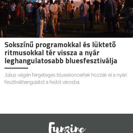
Sokszínű programokkal és lüktető
ritmusokkal tér vissza a nyár
leghangulatosabb bluesfesztiválja
Július végén fergeteges blueskoncertek hozzák el a nyári
fesztiválhangulatot a festői városba.