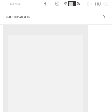
EN
HU
SL
BURDA
ÚJDONSÁGOK