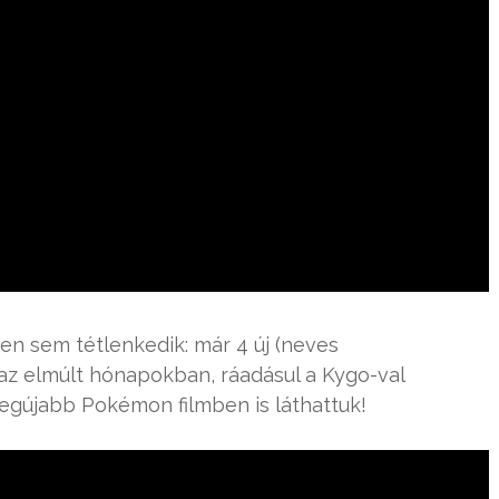
n sem tétlenkedik: már 4 új (neves
az elmúlt hónapokban, ráadásul a Kygo-val
egújabb Pokémon filmben is láthattuk!