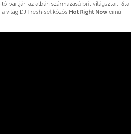
tó partján az albán származású brit világsztár, Rita
a világ DJ Fresh-sel közös
Hot Right Now
című