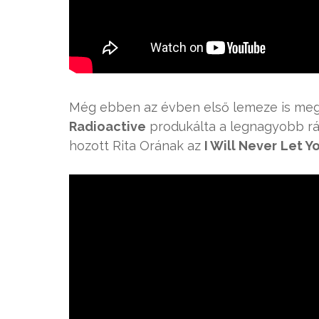
Még ebben az évben első lemeze is megj
Radioactive
produkálta a legnagyobb rád
hozott Rita Orának az
I Will Never
Let Y