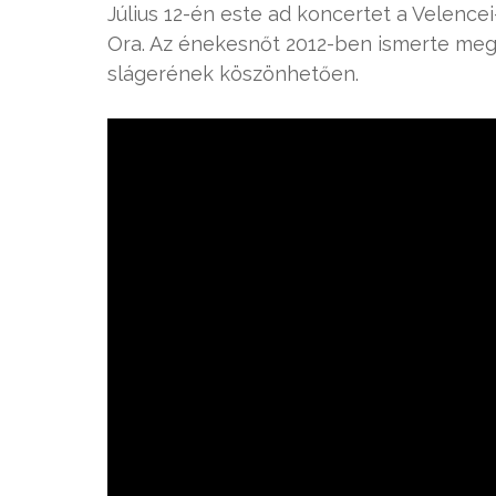
Július 12-én este ad koncertet a Velencei-
Ora. Az énekesnőt 2012-ben ismerte meg 
slágerének köszönhetően.