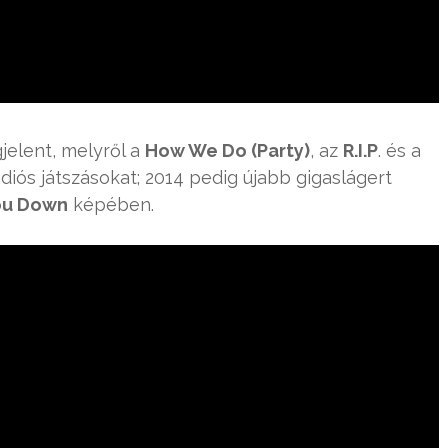
elent, melyről a
How We Do (Party)
, az
R.I.P
. és a
iós játszásokat; 2014 pedig újabb gigaslágert
ou Down
képében.