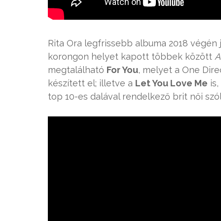
Rita Ora legfrissebb albuma 2018 végén j
korongon helyet kapott többek között
A
megtalálható
For You
, melyet a One Dir
készített el; illetve a
Let You Love Me
is
top 10-es dalával rendelkező brit női szóli