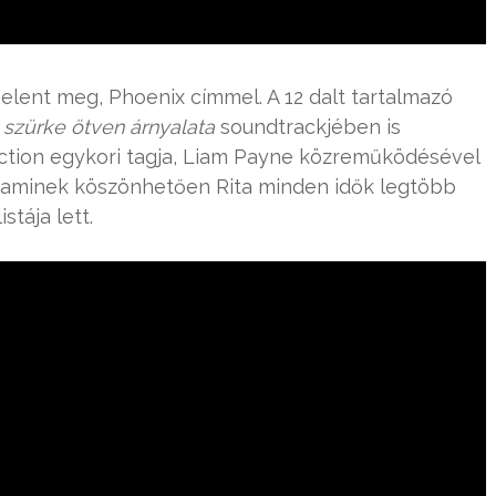
elent meg, Phoenix címmel. A 12 dalt tartalmazó
 szürke ötven árnyalata
soundtrackjében is
ection egykori tagja, Liam Payne közreműködésével
, aminek köszönhetően Rita minden idők legtöbb
stája lett.