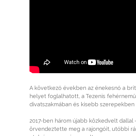
A következő években az énekesnő a brit V
helyet foglalhatott, a Tezenis fehérnemű
divatszakmában és kisebb szerepekben u
2017-ben három újabb közkedvelt dallal
örvendeztette meg a rajongóit, utóbbi ráa