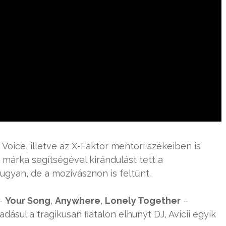
oice, illetve az X-Faktor mentori székeiben is
 márka segítségével kirándulást tett a
gyan, de a mozivásznon is feltűnt.
 –
Your Song
,
Anywhere
,
Lonely Together
–
dásul a tragikusan fiatalon elhunyt DJ, Avicii egyik