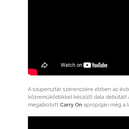
A szupersztár szerencsére ebben az évbe
közreműködőkkel készült) dala debütált 
megalkotott
Carry On
apropóján még a l