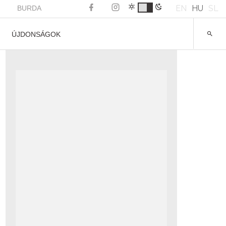
EN
HU
SL
BURDA
ÚJDONSÁGOK