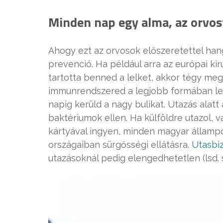
Minden nap egy alma, az orvost
Ahogy ezt az orvosok előszeretettel han
prevenció. Ha például arra az európai ki
tartotta benned a lelket, akkor tégy me
immunrendszered a legjobb formában legye
napig kerüld a nagy bulikat. Utazás alatt 
baktériumok ellen. Ha külföldre utazol, vá
kártyával ingyen, minden magyar állampo
országaiban sürgősségi ellátásra.
Utasbiz
utazásoknál pedig elengedhetetlen (lsd. s