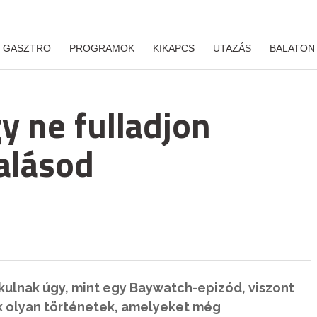
GASZTRO
PROGRAMOK
KIKAPCS
UTAZÁS
BALATON
gy ne fulladjon
alásod
lakulnak úgy, mint egy Baywatch-epizód, viszont
k olyan történetek, amelyeket még