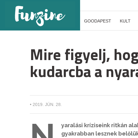
GOODAPEST
KULT
Mire figyelj, ho
kudarcba a nyar
•
2019. JÚN. 28.
N
yaralási kríziseink ritkán a
gyakrabban lesznek belőlü