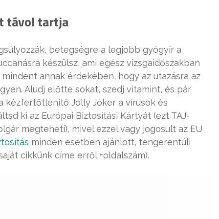
 távol tartja
gsúlyozzák, betegségre a legjobb gyógyír a
ruccanásra készülsz, ami egész vizsgaidőszakban
g mindent annak érdekében, hogy az utazásra az
n. Aludj előtte sokat, szedj vitamint, és pár
a kézfertőtlenítő Jolly Joker a vírusok és
ltsd ki az Európai Biztosítási Kártyát (ezt TAJ-
lgár megteheti), mivel ezzel vagy jogosult az EU
tosítás
minden esetben ajánlott, tengerentúli
aját cikkünk címe erről +oldalszám).