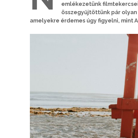
emlékezetünk filmtekercseir
összegyűjtöttünk pár olyan 
amelyekre érdemes úgy figyelni, mint Ac