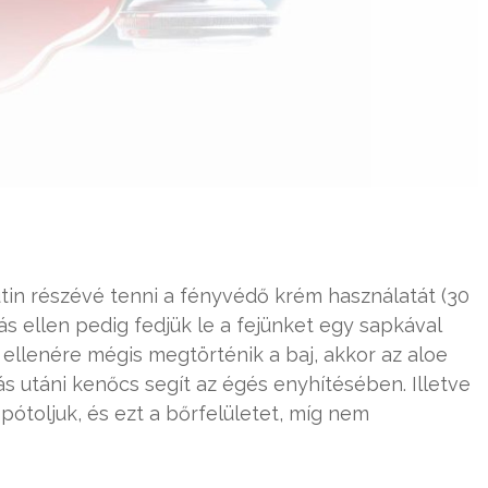
tin részévé tenni a fényvédő krém használatát (30
s ellen pedig fedjük le a fejünket egy sapkával
ellenére mégis megtörténik a baj, akkor az aloe
s utáni kenőcs segít az égés enyhítésében. Illetve
 pótoljuk, és ezt a bőrfelületet, míg nem