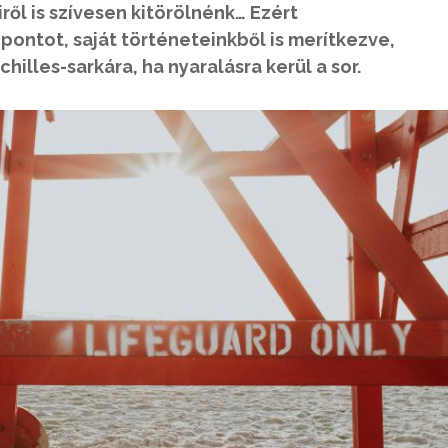
ől is szívesen kitörölnénk… Ezért
pontot, saját történeteinkből is merítkezve,
hilles-sarkára, ha nyaralásra kerül a sor.