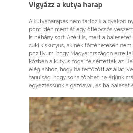
Vigyázz a kutya harap
A kutyaharapás nem tartozik a gyakori 
pont idén ment át egy ötlépcsős veszett
is néhány sort. Azért is, mert a balese
cuki kiskutyus, akinek történetesen nem 
pozitívum, hogy Magyarországon erre talán
közben a kutyus fogai felsértették az ill
elég ahhoz, hogy ha fertőzött az állat, 
tanulság, hogy soha többet ne érjünk m
egyeztessünk a gazdával, és ha baleset ér 