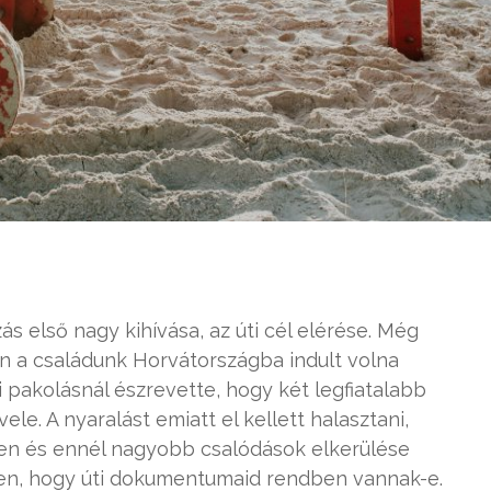
ás első nagy kihívása, az úti cél elérése. Még
n a családunk Horvátországba indult volna
 pakolásnál észrevette, hogy két legfiatalabb
ele. A nyaralást emiatt el kellett halasztani,
lyen és ennél nagyobb csalódások elkerülése
en, hogy úti dokumentumaid rendben vannak-e.