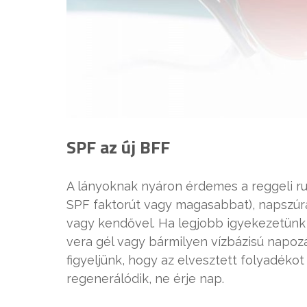
SPF az új BFF
A lányoknak nyáron érdemes a reggeli ru
SPF faktorút vagy magasabbat), napszúrá
vagy kendővel. Ha legjobb igyekezetünk 
vera gél vagy bármilyen vízbázisú napozá
figyeljünk, hogy az elvesztett folyadékot
regenerálódik, ne érje nap.