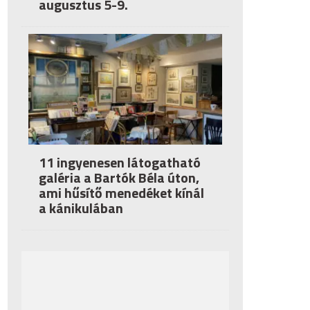
augusztus 5-9.
11 ingyenesen látogatható
galéria a Bartók Béla úton,
ami hűsítő menedéket kínál
a kánikulában