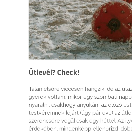
Útlevél? Check!
Talán elsőre viccesen hangzik, de az utaz
gyerek voltam, mikor egy szombati napo
nyaralni, csakhogy anyukám az előző esti
testvéremnek lejárt (úgy pár éve) az útlev
szerencsére végül csak egy héttel. Az i
érdekében, mindenképp ellenőrizd időb