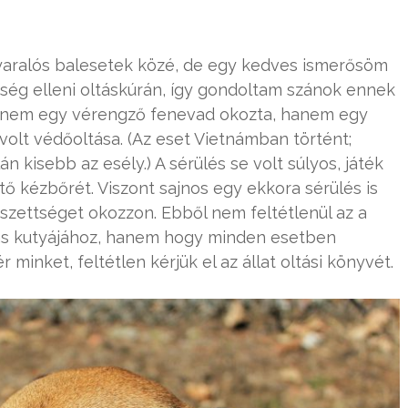
nyaralós balesetek közé, de egy kedves ismerősöm
ség elleni oltáskúrán, így gondoltam szánok ennek
tet nem egy vérengző fenevad okozta, hanem egy
volt védőoltása. (Az eset Vietnámban történt;
 kisebb az esély.) A sérülés se volt súlyos, játék
ető kézbőrét. Viszont sajnos egy ekkora sérülés is
veszettséget okozzon. Ebből nem feltétlenül az a
ás kutyájához, hanem hogy minden esetben
minket, feltétlen kérjük el az állat oltási könyvét.