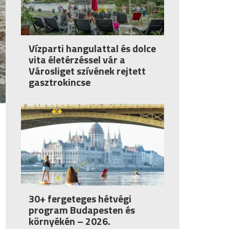
Vízparti hangulattal és dolce
vita életérzéssel vár a
Városliget szívének rejtett
gasztrokincse
30+ fergeteges hétvégi
program Budapesten és
környékén – 2026.