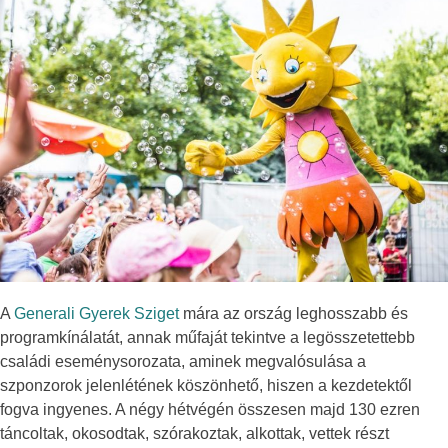
A
Generali Gyerek Sziget
mára az ország leghosszabb és
programkínálatát, annak műfaját tekintve a legösszetettebb
családi eseménysorozata, aminek megvalósulása a
szponzorok jelenlétének köszönhető, hiszen a kezdetektől
fogva ingyenes. A négy hétvégén összesen majd 130 ezren
táncoltak, okosodtak, szórakoztak, alkottak, vettek részt