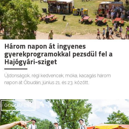
Három napon át ingyenes
gyerekprogramokkal pezsdül fel a
Hajógyári-sziget
Újdonságok, régi kedvencek, móka, kacagás három
napon át Óbudán, június 21. és 23. között.
GOODAPEST