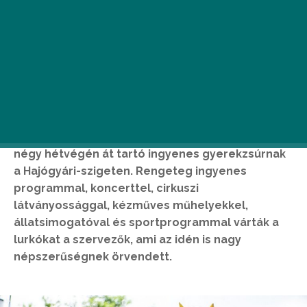
Vasárnap este bezárt Miki Mókatára, azaz vége a
négy hétvégén át tartó ingyenes gyerekzsúrnak
a Hajógyári-szigeten. Rengeteg ingyenes
programmal, koncerttel, cirkuszi
látványossággal, kézműves műhelyekkel,
állatsimogatóval és sportprogrammal várták a
lurkókat a szervezők, ami az idén is nagy
népszerűségnek örvendett.