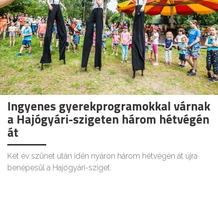
Ingyenes gyerekprogramokkal várnak
a Hajógyári-szigeten három hétvégén
át
Két év szünet után idén nyáron három hétvégén át újra
benépesül a Hajógyári-sziget.