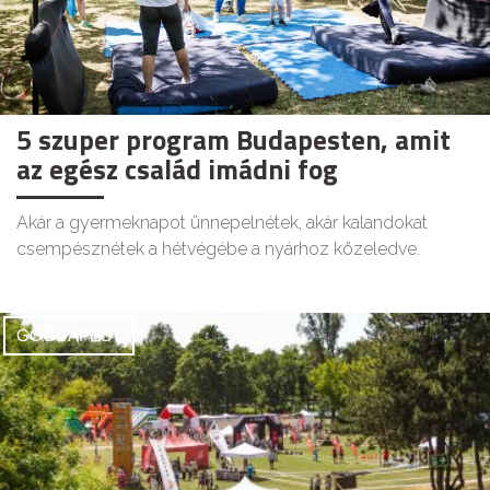
5 szuper program Budapesten, amit
az egész család imádni fog
Akár a gyermeknapot ünnepelnétek, akár kalandokat
csempésznétek a hétvégébe a nyárhoz közeledve.
GOODAPEST