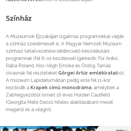
Színház
A Múzeumok Éjszakáján izgalmas programokkal várják
a színház szerelmeseit is. A Magyar Nemzeti Múzeum
színházi tárlatvezetése lebilincselő késődélutáni
programnak (fél 6-os kezdéssel) ígérkezik: Für Anikó,
Rába Roland, Kiss-Végh Emőke és Ördög Tamás
olvasnak fel részleteket
Görgei Artúr emlékiratai
ból.
A múzeum Lapidáriumában pedig este fél 11-kor
kezdődik a
Krapek című monodráma
, amelyben a
Zabhegyezőből ismert 16 éves Holden Caulfield
(Georgita Máté Dezső hiteles alakításában) mesél
magáról és a világról.