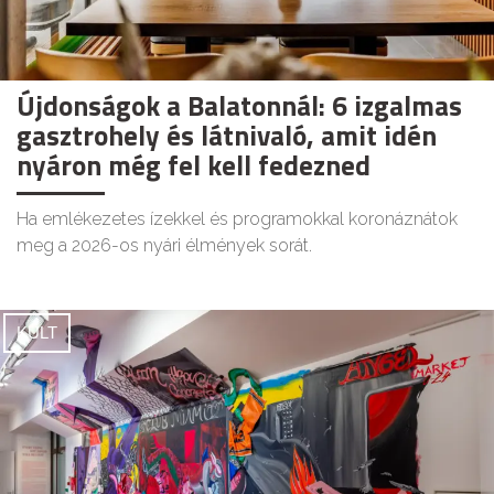
Újdonságok a Balatonnál: 6 izgalmas
gasztrohely és látnivaló, amit idén
nyáron még fel kell fedezned
Ha emlékezetes ízekkel és programokkal koronáznátok
meg a 2026-os nyári élmények sorát.
KULT