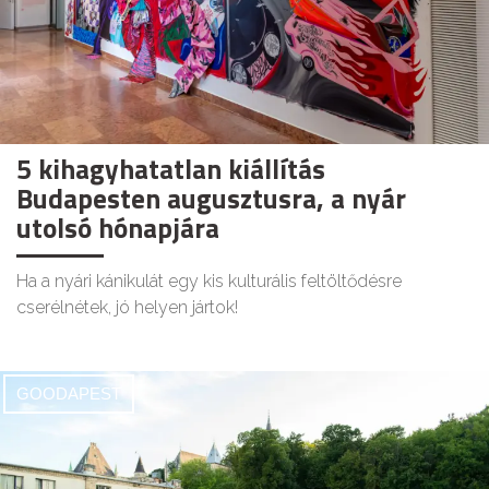
5 kihagyhatatlan kiállítás
Budapesten augusztusra, a nyár
utolsó hónapjára
Ha a nyári kánikulát egy kis kulturális feltöltődésre
cserélnétek, jó helyen jártok!
GOODAPEST