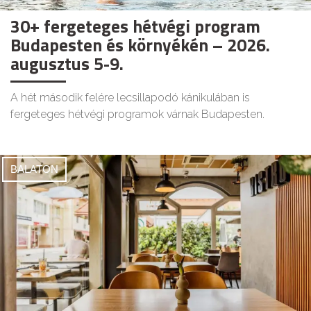
30+ fergeteges hétvégi program
Budapesten és környékén – 2026.
augusztus 5-9.
A hét második felére lecsillapodó kánikulában is
fergeteges hétvégi programok várnak Budapesten.
BALATON