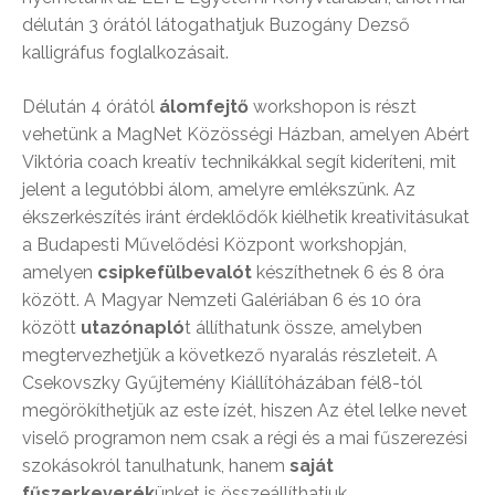
délután 3 órától látogathatjuk Buzogány Dezső
kalligráfus foglalkozásait.
Délután 4 órától
álomfejtő
workshopon is részt
vehetünk a MagNet Közösségi Házban, amelyen Abért
Viktória coach kreatív technikákkal segít kideríteni, mit
jelent a legutóbbi álom, amelyre emlékszünk. Az
ékszerkészítés iránt érdeklődők kiélhetik kreativitásukat
a Budapesti Művelődési Központ workshopján,
amelyen
csipkefülbevalót
készíthetnek 6 és 8 óra
között. A Magyar Nemzeti Galériában 6 és 10 óra
között
utazónapló
t állíthatunk össze, amelyben
megtervezhetjük a következő nyaralás részleteit. A
Csekovszky Gyűjtemény Kiállítóházában fél8-tól
megörökíthetjük az este ízét, hiszen Az étel lelke nevet
viselő programon nem csak a régi és a mai fűszerezési
szokásokról tanulhatunk, hanem
saját
fűszerkeverék
ünket is összeállíthatjuk.