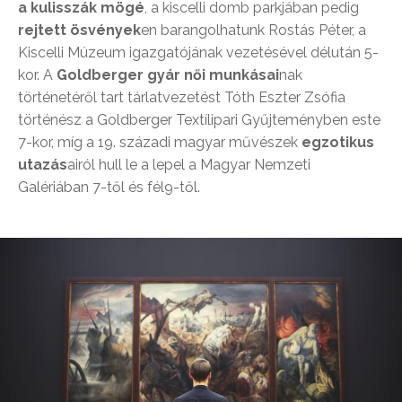
a
kulisszák mögé
, a kiscelli domb parkjában pedig
rejtett ösvények
en barangolhatunk Rostás Péter, a
Kiscelli Múzeum igazgatójának vezetésével délután 5-
kor. A
Goldberger gyár női munkásai
nak
történetéről tart tárlatvezetést Tóth Eszter Zsófia
történész a Goldberger Textílipari Gyűjteményben este
7-kor, míg a 19. századi magyar művészek
egzotikus
utazás
airól hull le a lepel a Magyar Nemzeti
Galériában 7-től és fél9-től.