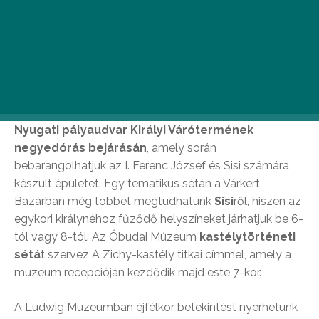
Tárlatvezetések
A Múzeumok Éjszakájának fő attrakciói minden évben
a különleges tárlatvezetések, különleges időpontban. 6
órától hajnal 1-ig minden órában részt vehetünk a
Nyugati pályaudvar Királyi Várótermének
negyedórás bejárásán
, amely során
bebarangolhatjuk az I. Ferenc József és Sisi számára
készült épületet. Egy tematikus sétán a Várkert
Bazárban még többet megtudhatunk
Sisi
ről, hiszen az
egykori királynéhoz fűződő helyszíneket járhatjuk be 6-
tól vagy 8-tól. Az Óbudai Múzeum
kastélytörténeti
sétá
t szervez A Zichy-kastély titkai címmel, amely a
múzeum recepcióján kezdődik majd este 7-kor.
A Ludwig Múzeumban éjfélkor betekintést nyerhetünk