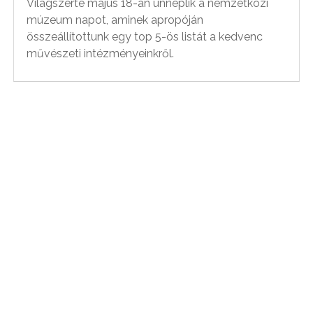
Világszerte május 18-án ünneplik a nemzetközi
múzeum napot, aminek apropóján
összeállítottunk egy top 5-ös listát a kedvenc
művészeti intézményeinkről.