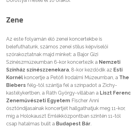
Dorottya meséli el 10 órakor.
Zene
Az este folyamán élő zenei koncertekbe is
belefuthatunk, számos zenei stílus képviselői
szórakoztatnak majd minket: a Bajor Gizi
Színészmúzeumban 6-kor koncertezik a
Nemzeti
Színház színészzenekara
, 8-kor kezdődik az
Esti
Kornél
koncertje a Petőfi Irodalmi Múzeumban, a
The
Biebers
fél9-től szántja fel a színpadot a Zichy-
kastélykertben, a Ráth György-villában a
Liszt Ferenc
Zeneművészeti Egyetem
Fischer Anni
ösztöndíjasainak koncertjét hallgathatjuk meg 11-kor,
míg a Holokauszt Emlékközpontban szintén 11-től
csap hatalmas bulit a
Budapest Bár
.