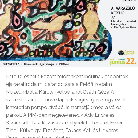
Este 10 és fél 1 között félóránként indulnak csoportok
éjszakai irodalmi barangolásra a Petőfi Irodalmi
Múzeumból a Károlyi-ketbe, ahol Csáth Géza A
varázsló kertje c. novellájának segítségével egy ezelőtt
ismeretlen perspektívából ismerhetjük meg a városi
parkot. A PIM-ben megelevenedik Ady Endre és
Kíváncsi Illi találkozása is, melynek történetét Fehér
Tibor, Kútvolgyi Erzsébet, Takács Kati és Udvaros