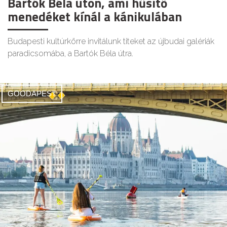
Bartók Béla úton, ami hűsítő
menedéket kínál a kánikulában
Budapesti kultúrkörre invitálunk titeket az újbudai galériák
paradicsomába, a Bartók Béla útra.
GOODAPEST