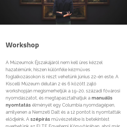
Workshop
A Múzeumok Éjszakájáról nem kell üres kézzel
hazatérnünk, hiszen különféle kézműves
foglalkozásokon is részt vehetünk június 22-én este. A
Kiscelli Múzeum délután 2 és 6 között zajló
workshopján megismerhetjük a 19-20. századi fővárosi
nyomdászatot, és megtapasztalhatjuk a
manuális
nyomtatás
élményét egy Columbia nyomdagépen,
amilyenen a Nemzeti Dalt és a 12 pontot is nyomtatták
elődjeink. A
szépírás
művészetébe is betekintést
nyerhetünk az ELTE Egyetemi Könyvtárában, ahol már