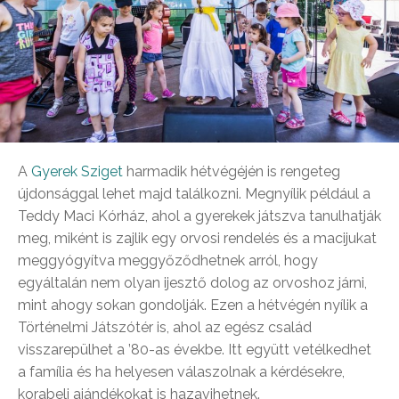
A
Gyerek Sziget
harmadik hétvégéjén is rengeteg
újdonsággal lehet majd találkozni. Megnyílik például a
Teddy Maci Kórház, ahol a gyerekek játszva tanulhatják
meg, miként is zajlik egy orvosi rendelés és a macijukat
meggyógyítva meggyőződhetnek arról, hogy
egyáltalán nem olyan ijesztő dolog az orvoshoz járni,
mint ahogy sokan gondolják. Ezen a hétvégén nyílik a
Történelmi Játszótér is, ahol az egész család
visszarepülhet a ’80-as évekbe. Itt együtt vetélkedhet
a família és ha helyesen válaszolnak a kérdésekre,
korabeli ajándékokat is hazavihetnek.