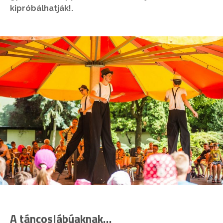
kipróbálhatják!.
A táncoslábúaknak…