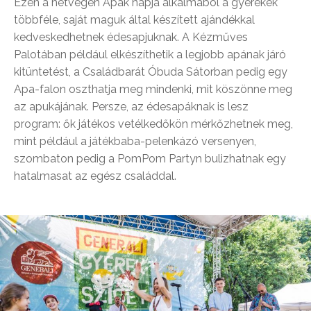
Ezen a hétvégén Apák napja alkalmából a gyerekek
többféle, saját maguk által készített ajándékkal
kedveskedhetnek édesapjuknak. A Kézműves
Palotában például elkészíthetik a legjobb apának járó
kitüntetést, a Családbarát Óbuda Sátorban pedig egy
Apa-falon oszthatja meg mindenki, mit köszönne meg
az apukájának. Persze, az édesapáknak is lesz
program: ők játékos vetélkedőkön mérkőzhetnek meg,
mint például a játékbaba-pelenkázó versenyen,
szombaton pedig a PomPom Partyn bulizhatnak egy
hatalmasat az egész családdal.