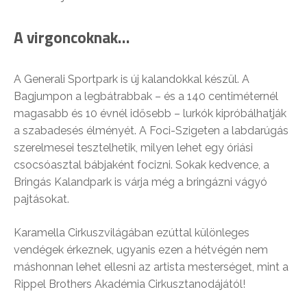
A virgoncoknak…
A Generali Sportpark is új kalandokkal készül. A
Bagjumpon a legbátrabbak – és a 140 centiméternél
magasabb és 10 évnél idősebb – lurkók kipróbálhatják
a szabadesés élményét. A Foci-Szigeten a labdarúgás
szerelmesei tesztelhetik, milyen lehet egy óriási
csocsóasztal bábjaként focizni. Sokak kedvence, a
Bringás Kalandpark is várja még a bringázni vágyó
pajtásokat.
Karamella Cirkuszvilágában ezúttal különleges
vendégek érkeznek, ugyanis ezen a hétvégén nem
máshonnan lehet ellesni az artista mesterséget, mint a
Rippel Brothers Akadémia Cirkusztanodájától!