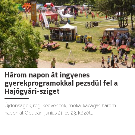
Három napon át ingyenes
gyerekprogramokkal pezsdül fel a
Hajógyári-sziget
Újdonságok, régi kedvencek, móka, kacagás három
napon át Óbudán, június 21. és 23. között.