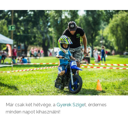
Már csak két hétvége, a
Gyerek Szige
t, érdemes
minden napot kihasználni!