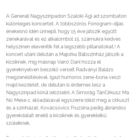
A Generali Nagyszínpadon Szalóki Ági ad szombaton
különleges koncertet. A többszörös Fonogram-díjas
énekesnő idén ünnepli, hogy 15 éve játszik együtt
zenekarával és ez alkalomból 15, számukra kedves
helyszínen elevenítik fel a legszebb pillanatokat.! A
koncert utáni délután a Majorka Bábszínház játszik a
kicsiknek, míg másnap Varró Dani hozza el
gyereknyelven beszélő verseit Radványi Balázs
megzenésítésével. Igazi humoros zene-bona veszi
majd kezdetét, de délután is érdemes lesz a
Nagyszínpad körül lebzselni. A Simorág TánCirkusz Ma
No Mese c. előadásával egyszerre idézi meg a cirkuszt
és a színházat, Kovácsovics Fruzsina pedig ábrándos
gyerekdalait énekli a kicsiknek és gyereklelkű
szüleiknek.