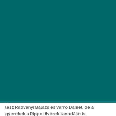
Most vasárnap lesz apák napja, így a Gyerek
Sziget harmadik hétvégéjén őket (is) ünnepeljük:
apák napi meglepetések készülhetnek több
helyszínen is, szombaton pedig hatalmas, családi
PomPom Party veszi kezdetét. Persze nemcsak
az apukák bulizhatnak ezúttal sem: ezen a
hétvégén koncertezik még Szalóki Ági
gyerekzenekarával és Kovácsovics Fruzsina, itt
lesz Radványi Balázs és Varró Dániel, de a
gyerekek a Rippel fivérek tanodáját is