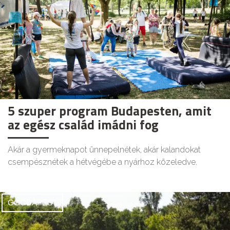
5 szuper program Budapesten, amit
az egész család imádni fog
Akár a gyermeknapot ünnepelnétek, akár kalandokat
csempésznétek a hétvégébe a nyárhoz közeledve.
GOODAPEST