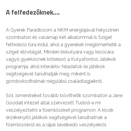
A felfedezőknek….
A Gyerek Paradicsom a NKM energiájával helyszínen
szombaton és vasárnap két alkalommal is Sziget
felfedező túra indul, ahol a gyerekek megismerhetik a
sziget élővilágát. Minden kiskutyára vagy kiscicára
vágyó gyerkőcnek kötelező a Kutyafontos Játékok
programja, ahol interaktív feladatok és játékok
segítségével tanulhatják meg, miként is
gondoskodhatnak négylábú családtagjaikról.
Sőt, ismereteiket tovább bővíthetik szombaton a Jane
Goodall intézet által szervezett Tudod-e mi
veszélyeztetni a főemlősöket programon. A kicsik
érzékenyítő játékok segítségével tanulhatnak a
főemlősökről és a rájuk leselkedő veszélyekről.