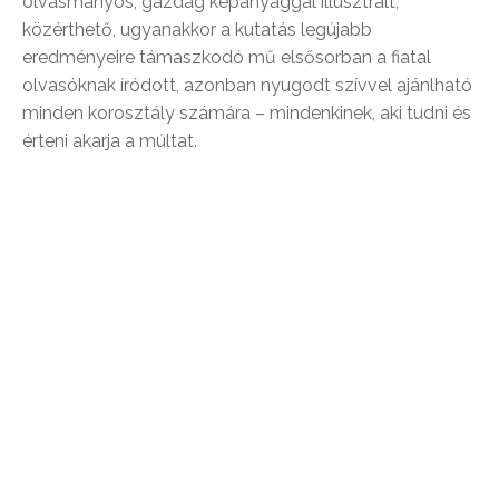
olvasmányos, gazdag képanyaggal illusztrált,
közérthető, ugyanakkor a kutatás legújabb
eredményeire támaszkodó mű elsősorban a fiatal
olvasóknak íródott, azonban nyugodt szívvel ajánlható
minden korosztály számára – mindenkinek, aki tudni és
érteni akarja a múltat.