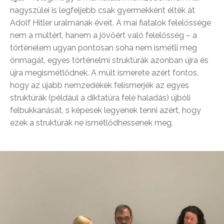
nagyszülei is legfeljebb csak gyermekként élték át
Adolf Hitler uralmának éveit. A mai fiatalok felelőssége
nem a múltért, hanem a jövőért való felelősség – a
történelem ugyan pontosan soha nem ismétli meg
önmagát, egyes történelmi struktúrák azonban újra és
újra megismétlődnek. A múlt ismerete azért fontos,
hogy az újabb nemzedékek felismerjék az egyes
struktúrák (például a diktatúra felé haladás) újbóli
felbukkanását, s képesek legyenek tenni azért, hogy
ezek a struktúrák ne ismétlődhessenek meg.