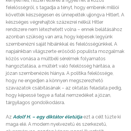
kényelmes, hiszen eltereli a figyelmet a közös
felelősségről, s tagadja a tényt, hogy emberek milliói
követték készségesen és ünnepelték ujjongva Hitlert. A
készséges végrehajtók százezrei nélkül Hitler
rendszere nem létezhetett volna – ennek belátásához
azonban szükség van arra, hogy képesek legyünk
szembenézni saját hibáinkkal és felelősségünkkel. A
napjainkban világszerte erősödő populista mozgalmak
közös vonása a múltbéli sérelmek folyamatos
hangoztatása, a múltért való felelősség hárítása, a
józan szembenézés hiánya. A politika felelőssége,
hogy ne engedjen a könnyen megszerezhető
szavazatok csábításának – az oktatás feladata pedig,
hogy képessé tegye a fiatal nemzedéket a józan,
tárgyilagos gondolkodásra.
Az
Adolf H. – egy diktátor életútja
ezt a célt tűzte ki
maga elé. A modern nyelvezetű és szerkezetű,