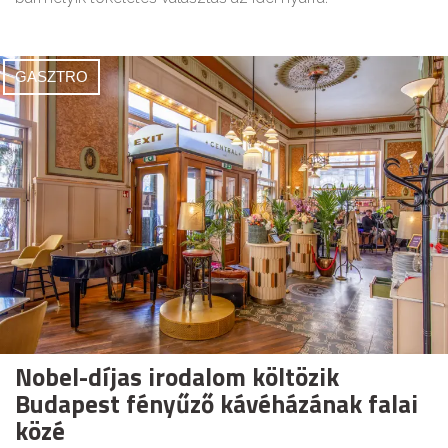
GASZTRO
Nobel-díjas irodalom költözik
Budapest fényűző kávéházának falai
közé