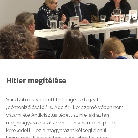
Hitler megítélése
Sandkühler óva intett Hitler igen elterjedt
„démonizálásától” is. Adolf Hitler személyében nem
valamiféle Antikrisztus lépett színre, aki aztán
megmagyarázhatatlan módon a német nép fölé
kerekedett – ez a magyarázat kétségtelenül