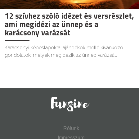
12 szívhez szóló idézet és versrészlet,
ami megidézi az ünnep és a
karácsony varázsát
Karácsonyi képeslapokra, ajándékok mellé kívánkozó
gondolatok, melyek megidézik az ünnep varázsát.
Rólunk
Impresszum