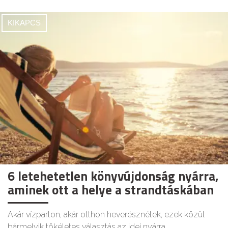
KIKAPCS
6 letehetetlen könyvújdonság nyárra,
aminek ott a helye a strandtáskában
Akár vízparton, akár otthon heverésznétek, ezek közül
bármelyik tökéletes választás az idei nyárra.