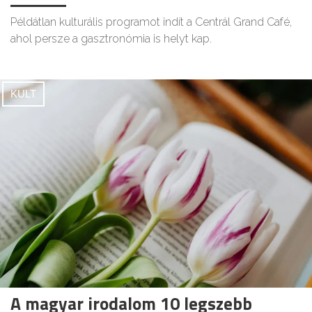
Példátlan kulturális programot indít a Centrál Grand Café,
ahol persze a gasztronómia is helyt kap.
KULT
A magyar irodalom 10 legszebb