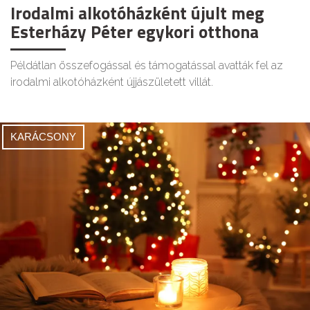
Irodalmi alkotóházként újult meg
Esterházy Péter egykori otthona
Példátlan összefogással és támogatással avatták fel az
irodalmi alkotóházként újjászületett villát.
KARÁCSONY