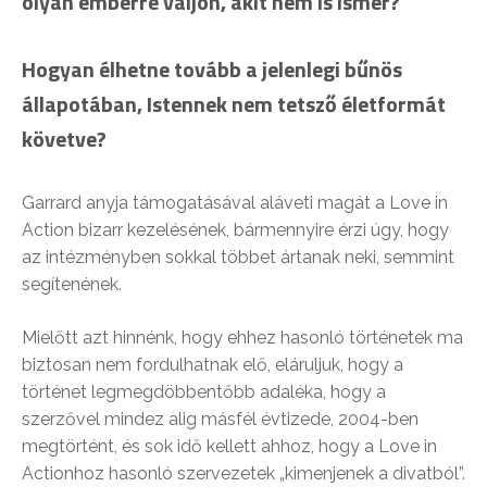
olyan emberré váljon, akit nem is ismer?
Hogyan élhetne tovább a jelenlegi bűnös
állapotában, Istennek nem tetsző életformát
követve?
Garrard anyja támogatásával aláveti magát a Love in
Action bizarr kezelésének, bármennyire érzi úgy, hogy
az intézményben sokkal többet ártanak neki, semmint
segítenének.
Mielőtt azt hinnénk, hogy ehhez hasonló történetek ma
biztosan nem fordulhatnak elő, eláruljuk, hogy a
történet legmegdöbbentőbb adaléka, hogy a
szerzővel mindez alig másfél évtizede, 2004-ben
megtörtént, és sok idő kellett ahhoz, hogy a Love in
Actionhoz hasonló szervezetek „kimenjenek a divatból”.