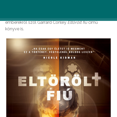
gond, mások szerint viszont aberrációról, betegségről
van szó. Az utóbbi csoportba tartozók nem elfogadni,
hanem meggyógyítani szeretnék a melegeket. Ilyen
emberekről szól Garrard Conley
Eltörölt fiú
című
könyve is.