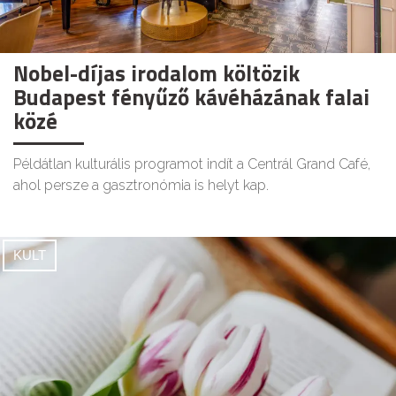
Nobel-díjas irodalom költözik
Budapest fényűző kávéházának falai
közé
Példátlan kulturális programot indít a Centrál Grand Café,
ahol persze a gasztronómia is helyt kap.
KULT