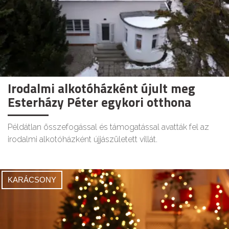
Irodalmi alkotóházként újult meg
Esterházy Péter egykori otthona
Példátlan összefogással és támogatással avatták fel az
irodalmi alkotóházként újjászületett villát.
KARÁCSONY