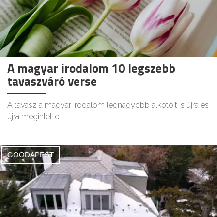
A magyar irodalom 10 legszebb
tavaszváró verse
A tavasz a magyar irodalom legnagyobb alkotóit is újra és
újra megihlette.
GOODAPEST