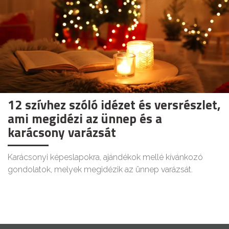
12 szívhez szóló idézet és versrészlet,
ami megidézi az ünnep és a
karácsony varázsát
Karácsonyi képeslapokra, ajándékok mellé kívánkozó
gondolatok, melyek megidézik az ünnep varázsát.