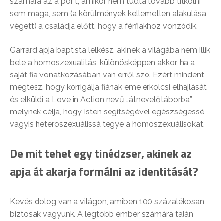
számára az a pont, amikor nem tudta tovább titkolni
sem maga, sem (a körülmények kellemetlen alakulása
végett) a családja előtt, hogy a férfiakhoz vonzódik.
Garrard apja baptista lelkész, akinek a világába nem illik
bele a homoszexualitás, különösképpen akkor, ha a
saját fia vonatkozásában van erről szó. Ezért mindent
megtesz, hogy korrigálja fiának eme erkölcsi elhajlását
és elküldi a Love in Action nevű „átnevelőtáborba”,
melynek célja, hogy Isten segítségével egészségessé,
vagyis heteroszexuálissá tegye a homoszexuálisokat.
De mit tehet egy tinédzser, akinek az
apja át akarja formálni az identitását?
Kevés dolog van a világon, amiben 100 százalékosan
biztosak vagyunk. A legtöbb ember számára talán