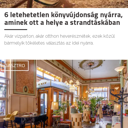
6 letehetetlen könyvújdonság nyárra,
aminek ott a helye a strandtáskában
Akár vízparton, akár otthon heverésznétek, ezek közül
bármelyik tökéletes választás az idei nyárra.
GASZTRO