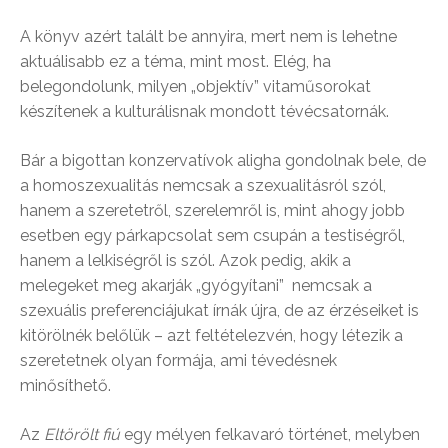
A könyv azért talált be annyira, mert nem is lehetne
aktuálisabb ez a téma, mint most. Elég, ha
belegondolunk, milyen „objektív” vitaműsorokat
készítenek a kulturálisnak mondott tévécsatornák.
Bár a bigottan konzervatívok aligha gondolnak bele, de
a homoszexualitás nemcsak a szexualitásról szól,
hanem a szeretetről, szerelemről is, mint ahogy jobb
esetben egy párkapcsolat sem csupán a testiségről,
hanem a lelkiségről is szól. Azok pedig, akik a
melegeket meg akarják „gyógyítani” nemcsak a
szexuális preferenciájukat írnák újra, de az érzéseiket is
kitörölnék belőlük – azt feltételezvén, hogy létezik a
szeretetnek olyan formája, ami tévedésnek
minősíthető.
Az
Eltörölt fiú
egy mélyen felkavaró történet, melyben