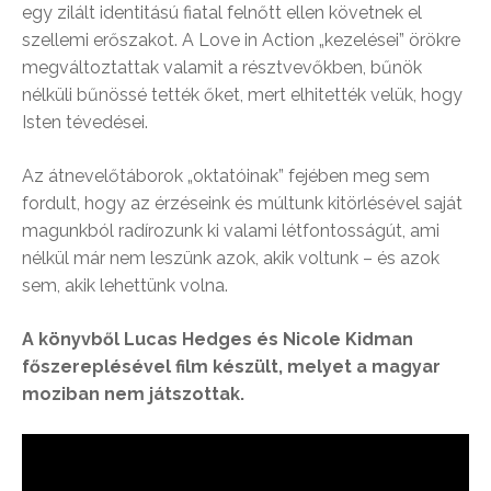
egy zilált identitású fiatal felnőtt ellen követnek el
szellemi erőszakot. A Love in Action „kezelései” örökre
megváltoztattak valamit a résztvevőkben, bűnök
nélküli bűnössé tették őket, mert elhitették velük, hogy
Isten tévedései.
Az átnevelőtáborok „oktatóinak” fejében meg sem
fordult, hogy az érzéseink és múltunk kitörlésével saját
magunkból radírozunk ki valami létfontosságút, ami
nélkül már nem leszünk azok, akik voltunk – és azok
sem, akik lehettünk volna.
A könyvből Lucas Hedges és Nicole Kidman
főszereplésével film készült, melyet a magyar
moziban nem játszottak.