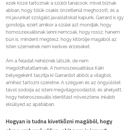
ezek közé tartoznak a szülői tanácsok, mivel bíznak
abban, hogy tőlük csakis önzetlenül meghozott, és a
mi javunkat szolgáló javaslatokat kapunk. Garrard is így
gondolja, ezért amikor a szülei azt mondják, hogy
homoszexuálisnak lenni nemcsak, hogy rossz, hanem
bűn is, mindent megtesz, hogy kitörölje magából az
Isten szemeinek nem kedves érzéseket.
Ám a feladat nehéznek látszik, de nem
megoldhatatlannak. A homoszexualitása Káin
bélyegeként taszítja ki Garrardot abból a világból,
amihez tartozni szeretne. A szégyen és az öngyűlölet
távol sodorja az isteni megvilágosodástól, és ahelyett,
hogy heteroszexuális identitást növesztene, inkább
elsüllyed az apátiában.
Hogyan is tudna kivetkőzni magából, hogy