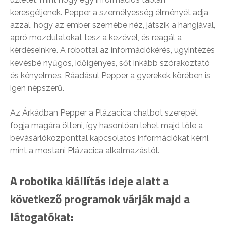
keresgéljenek. Pepper a személyesség élményét adja
azzal, hogy az ember szemébe néz, játszik a hangjával,
apró mozdulatokat tesz a kezével, és reagál a
kérdéseinkre. A robottal az információkérés, ügyintézés
kevésbé nyűgös, időigényes, sőt inkább szórakoztató
és kényelmes. Ráadásul Pepper a gyerekek körében is
igen népszerű.
Az Árkádban Pepper a Plázacica chatbot szerepét
fogja magára ölteni, így hasonlóan lehet majd tőle a
bevásárlóközponttal kapcsolatos információkat kérni,
mint a mostani Plázacica alkalmazástól.
A robotika kiállítás ideje alatt a
következő programok várják majd a
látogatókat: