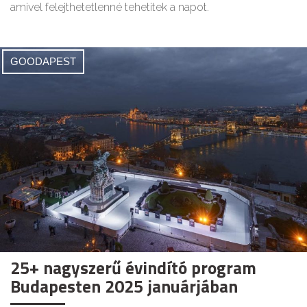
amivel felejthetetlenné tehetitek a napot.
GOODAPEST
25+ nagyszerű évindító program
Budapesten 2025 januárjában