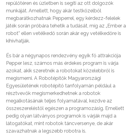
repülőtéren és üzletben is segíti az ott dolgozók
munkáját. Amellett, hogy akár testközelből
megbarátkozhatnak Pepperrel, egy kérdezz-felelek
játék során próbára tehetik a tudását, míg az „Ember a
robot” ellen vetélkedő során akár egy vetélkedőre is
kihívhatják.
És bár a négynapos rendezvény egyik fő attrakciója
Pepper lesz, számos más érdekes program is várja
azokat, akik szeretnék a robotokat közelebbről is
megismerni. A Robotépítők Magyarországi
Egyesületének robotépítő tanfolyamán például a
résztvevők megismerkedhetnek a robotok
megalkotásának teljes folyamatával, kezdve az
összeszereléstől egészen a programozásig. Emellett
pedig olyan látványos programok is várják majd a
látogatókat, mint robotok táncversenye, de akár
szavazhatnak a legszebb robotra is.