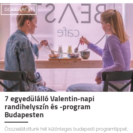
GOODAPEST
7 egyedülálló Valentin-napi
randihelyszín és -program
Budapesten
Összeállítottunk hét különleges budapesti programtippet,