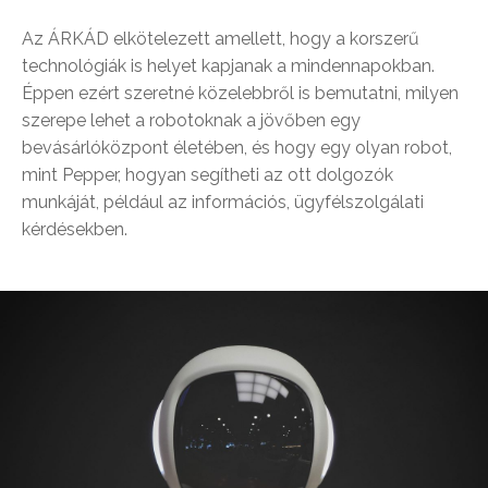
Az ÁRKÁD elkötelezett amellett, hogy a korszerű
technológiák is helyet kapjanak a mindennapokban.
Éppen ezért szeretné közelebbről is bemutatni, milyen
szerepe lehet a robotoknak a jövőben egy
bevásárlóközpont életében, és hogy egy olyan robot,
mint Pepper, hogyan segítheti az ott dolgozók
munkáját, például az információs, ügyfélszolgálati
kérdésekben.