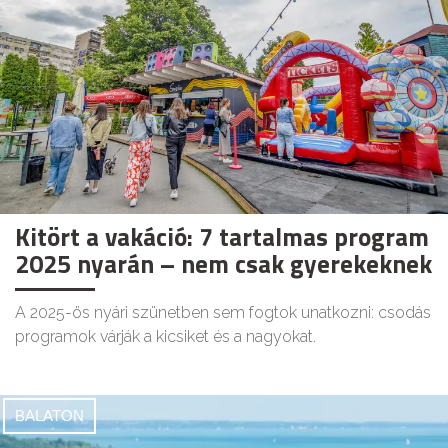
Kitört a vakáció: 7 tartalmas program
2025 nyarán – nem csak gyerekeknek
A 2025-ös nyári szünetben sem fogtok unatkozni: csodás
programok várják a kicsiket és a nagyokat.
BALATON