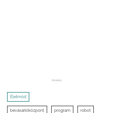
Életmód
bevásárlóközpont
program
robot