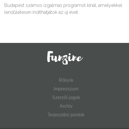
Budapest számos izgalmas programot kínál, amelyekkel
lendületesen indíthatjátok az új évet.
Rólunk
Impresszum
Szerzői jogok
Archív
Terjesztési pontok