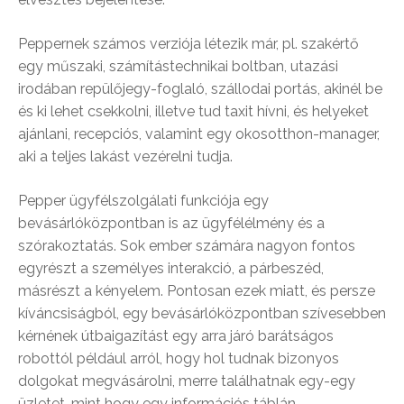
Peppernek számos verziója létezik már, pl. szakértő
egy műszaki, számítástechnikai boltban, utazási
irodában repülőjegy-foglaló, szállodai portás, akinél be
és ki lehet csekkolni, illetve tud taxit hívni, és helyeket
ajánlani, recepciós, valamint egy okosotthon-manager,
aki a teljes lakást vezérelni tudja.
Pepper ügyfélszolgálati funkciója egy
bevásárlóközpontban is az ügyfélélmény és a
szórakoztatás. Sok ember számára nagyon fontos
egyrészt a személyes interakció, a párbeszéd,
másrészt a kényelem. Pontosan ezek miatt, és persze
kíváncsiságból, egy bevásárlóközpontban szívesebben
kérnének útbaigazítást egy arra járó barátságos
robottól például arról, hogy hol tudnak bizonyos
dolgokat megvásárolni, merre találhatnak egy-egy
üzletet, mint hogy egy információs táblán