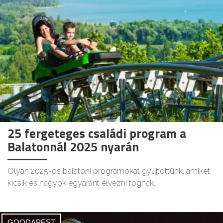
25 fergeteges családi program a
Balatonnál 2025 nyarán
Olyan 2025-ös balatoni programokat gyűjtöttünk, amiket
kicsik és nagyok egyaránt élvezni fognak.
GOODAPEST