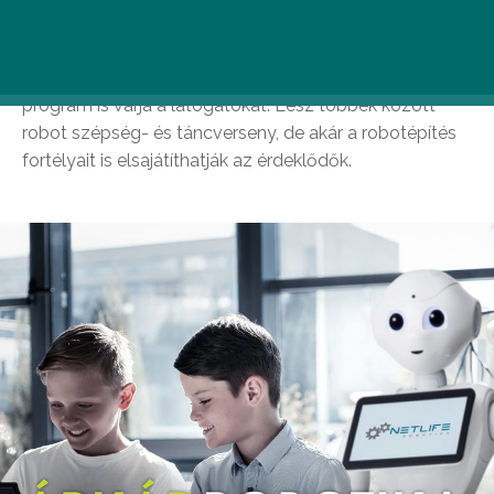
A rendezvényen bárki megismerkedhet Pepperrel, az
első humanoid robottal, valamint számos érdekes
program is várja a látogatókat. Lesz többek között
robot szépség- és táncverseny, de akár a robotépítés
fortélyait is elsajátíthatják az érdeklődők.