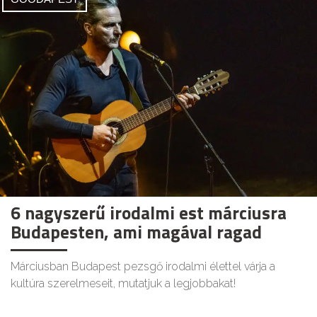
6 nagyszerű irodalmi est márciusra
Budapesten, ami magával ragad
Márciusban Budapest pezsgő irodalmi élettel várja a
kultúra szerelmeseit, mutatjuk a legjobbakat!