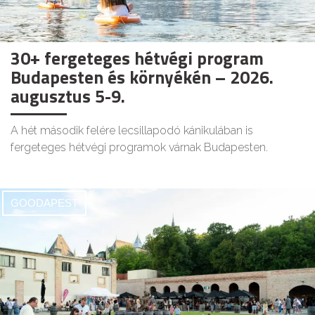
30+ fergeteges hétvégi program
Budapesten és környékén – 2026.
augusztus 5-9.
A hét második felére lecsillapodó kánikulában is
fergeteges hétvégi programok várnak Budapesten.
GOODAPEST