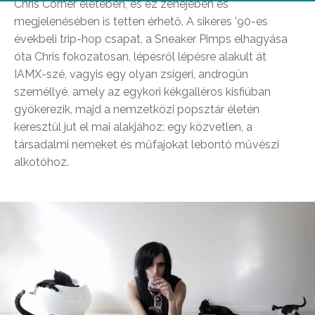
Chris Corner életében, és ez zenéjében és
megjelenésében is tetten érhető. A sikeres ’90-es
évekbeli trip-hop csapat, a Sneaker Pimps elhagyása
óta Chris fokozatosan, lépésről lépésre alakult át
IAMX-szé, vagyis egy olyan zsigeri, androgün
személlyé, amely az egykori kékgalléros kisfiúban
gyökerezik, majd a nemzetközi popsztár életén
keresztül jut el mai alakjához: egy közvetlen, a
társadalmi nemeket és műfajokat lebontó művészi
alkotóhoz.