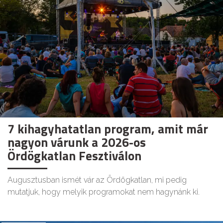
7 kihagyhatatlan program, amit már
nagyon várunk a 2026-os
Ördögkatlan Fesztiválon
Augusztusban ismét vár az Ördögkatlan, mi pedig
mutatjuk, hogy melyik programokat nem hagynánk ki.