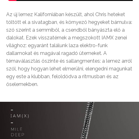
Az új lemez Kaliforniában készült, ahol Chris heteket
töltött el a sivatagban, és környező hegyeket bámulva:
szó szerint a semmiből, a csendből bányászta elő a
dalokat. Ezek visszatérnek a megszokott IAMX zenei
világhoz: egyaránt találunk laza elektro-funk
dallamokat és magával ragadó ütemeket. A
témaválasztás őszinte és sallangmentes: a lemez arról
szól, hogy hogyan lehet elmerülni, elengedni magunkat
egy este a klubban, feloldódva a ritmusban és az
őselemekben.