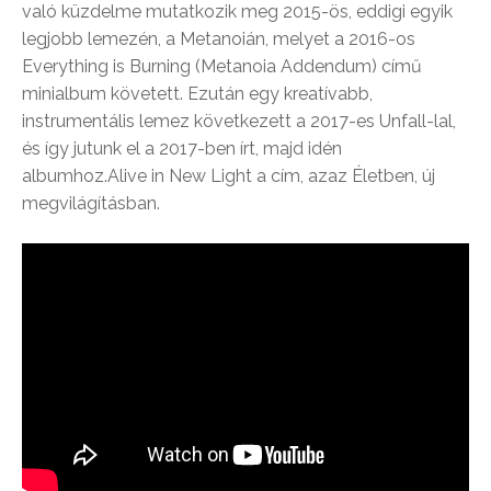
való küzdelme mutatkozik meg 2015-ös, eddigi egyik
legjobb lemezén, a Metanoián, melyet a 2016-os
Everything is Burning (Metanoia Addendum) című
minialbum követett. Ezután egy kreatívabb,
instrumentális lemez következett a 2017-es Unfall-lal,
és így jutunk el a 2017-ben írt, majd idén
albumhoz.Alive in New Light a cím, azaz Életben, új
megvilágításban.