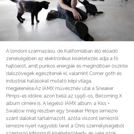
A londoni származású, de Kaliforniában élő előadó
zeneiségében az elektronikus kísérletezés adja a fő
hajtóerőt, amit punkos energiák és megindítóan őszinte
dalszövegek egészítenek ki, valamint Corner goth és
industrial hatásokat mutató képi világa,
megjelenése.Az IAMX művésznév utal a Sneaker
Pimps-es időkre, azon belül az 1996-os, Becoming X
album címére is. A legelső IAMX album, a Kiss +
Swallow még részben egy Sneaker Pimps lemezre
szánt dalokat tartalmazott, azóta viszont lemezről
lemezre nyert nagyobb teret a Chris személyiségéből
származó kifinomult kísérletezőkedv, és vele azok