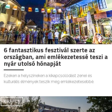
6 fantasztikus fesztivál szerte az
országban, ami emlékezetessé teszi a
nyár utolsó hónapját
Ezeken a helyszíneken a kikapcsolódást zenei és
kulturális élmények teszik még emlékezetesebbé.
KIKAPCS