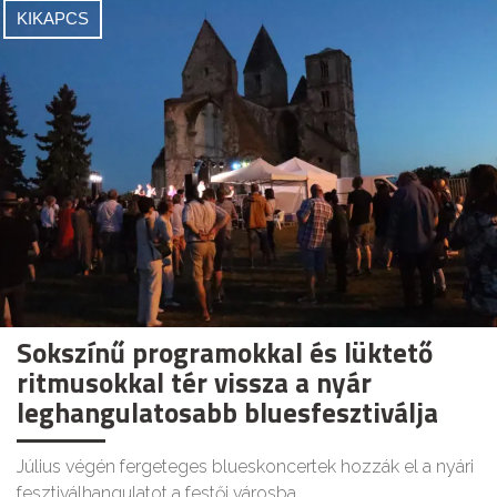
KIKAPCS
Sokszínű programokkal és lüktető
ritmusokkal tér vissza a nyár
leghangulatosabb bluesfesztiválja
Július végén fergeteges blueskoncertek hozzák el a nyári
fesztiválhangulatot a festői városba.