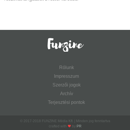
Rólunk
Impresszum
Szerzői jogok
Archív
Terjesztési pontok
© 2017-2018 FUNZINE Média Kft. | Minden jog fenntartva
crafted with
by
PR