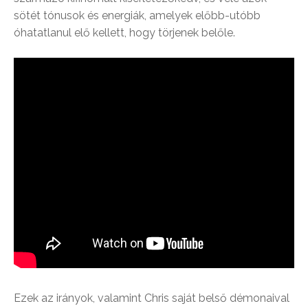
sötét tónusok és energiák, amelyek előbb-utóbb
óhatatlanul elő kellett, hogy törjenek belőle.
Ezek az irányok, valamint Chris saját belső démonaival