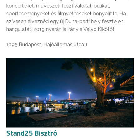
koncerteket, művészeti fesztiválokat, bulikat,
sporteseményeket és filmvetítéseket bonyolít le. Ha
szívesen élveznéd egy új Duna-parti hely fesztelen
hangulatát, 2019 nyarán is irány a Valyo Kikötő!
1095 Budapest, Hajóállomás utca 1.
Stand25 Bisztró