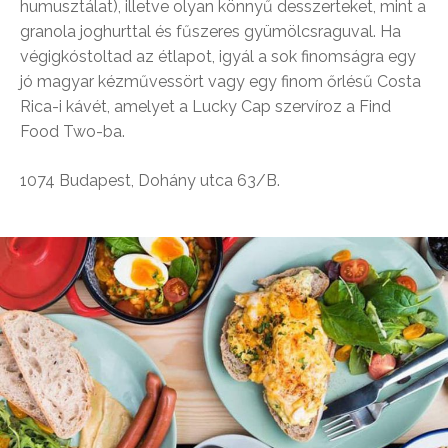
humusztálat), illetve olyan könnyű desszerteket, mint a
granola joghurttal és fűszeres gyümölcsraguval. Ha
végigkóstoltad az étlapot, igyál a sok finomságra egy
jó magyar kézművessört vagy egy finom őrlésű Costa
Rica-i kávét, amelyet a Lucky Cap szervíroz a Find
Food Two-ba.
1074 Budapest, Dohány utca 63/B.