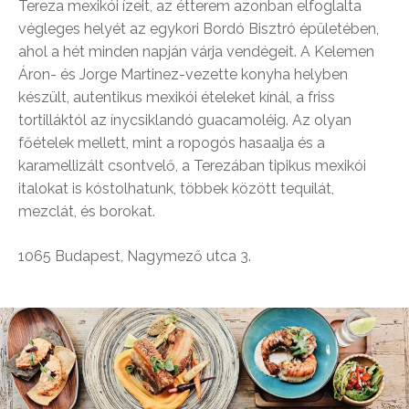
Tereza mexikói ízeit, az étterem azonban elfoglalta
végleges helyét az egykori Bordó Bisztró épületében,
ahol a hét minden napján várja vendégeit. A Kelemen
Áron- és Jorge Martinez-vezette konyha helyben
készült, autentikus mexikói ételeket kínál, a friss
tortilláktól az ínycsiklandó guacamoléig. Az olyan
főételek mellett, mint a ropogós hasaalja és a
karamellizált csontvelő, a Terezában tipikus mexikói
italokat is kóstolhatunk, többek között tequilát,
mezclát, és borokat.
1065 Budapest, Nagymező utca 3.