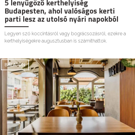
5 lenyűgöző kerthelyiség
Budapesten, ahol valóságos kerti
parti lesz az utolsó nyári napokból
Legyen szó koccintásról vagy bográcsozásról, ezekre a
kerthelyiségekre augusztusban is számíthattok.
BALATON