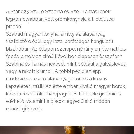
A Stand25 Szulló Szabina és Széll Tamás lehető
legkomolyabban vett örömkonyhája a Hold utcai
piacon.
Szabad magyar konyha, amely az alapanyag
tiszteletére épül, egy laza, barátságos hangulatú
bisztróban. Az étlapon szerepel néhány emblematikus
fogás, amely az elmúlt években alaposan összeforrt
Szabina és Tamás nevével, mint például a gulyásleves
vagy a rakott krumpli. A többi pedig az épp
rendelk
ezésre álló alapanyagokon és a kreatív
képzeleten múlik. Az étteremben kiváló magyar borok,
kézműves sörök, champagne és többféle gintonic is
elérhető, valamint a piacon egyedülálló módon
minőségi kávé is.