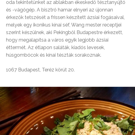
oda tekintetünket az ablakban ékeskedő tésztanyújtó
és -vágógép. A bisztró hamar elnyeri az újonnan
érkezők tetszését a frissen készített ázsiai fogásaival,
melyek egy ikonikus kínai séf, Wang mester receptjei
szerint készülnek, aki Pekingből Budapestre érkezett,
hogy megalapítsa a város egyik legjobb ázsiai
éttermét. Az étlapon saláták, kiadós levesek,
húsgombócok és kínai tészták sorakoznak.
1067 Budapest, Teréz körút 20.