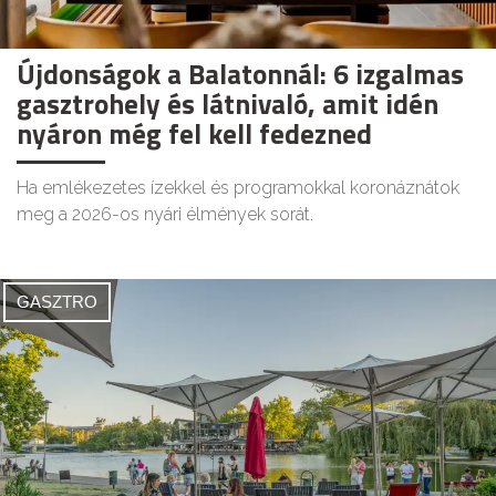
Újdonságok a Balatonnál: 6 izgalmas
gasztrohely és látnivaló, amit idén
nyáron még fel kell fedezned
Ha emlékezetes ízekkel és programokkal koronáznátok
meg a 2026-os nyári élmények sorát.
GASZTRO