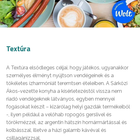
Textúra
A Textúra elsődleges céljai, hogy játékos, ugyanakkor
személyes élményt nyújtson vendégeinek és a
tökéletes ízharmóniát teremtsen ételeiben. A Sárközi
Ákos-vezette konyha a kísérletezéstől vissza nem
riadó vendégeknek látványos, egyben mennyei
fogásokat készít – kizárólag helyi gazdák termékeiből
-, ilyen például a velőhab ropogós gerslivel és
törökmézzel, az argentin hátszín homármártással és
kolbásszal, illetve a házi galamb kávéval és
csillagánizzsal.