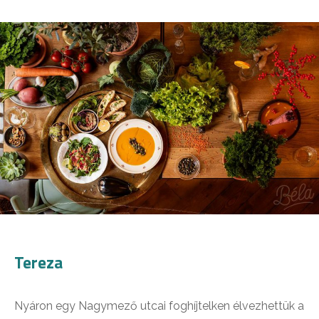
Tereza
Nyáron egy Nagymező utcai foghíjtelken élvezhettük a