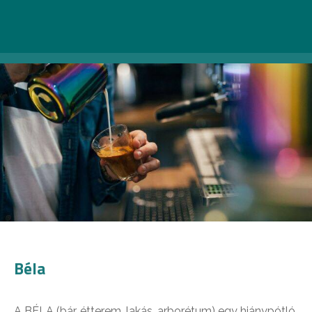
Béla
A BÉLA (bár, étterem, lakás, arborétum) egy hiánypótló,