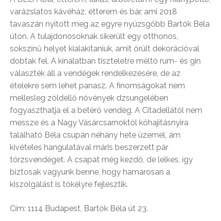
varázslatos kávéház, étterem és bár, ami 2018
tavaszán nyitott meg az egyre nyüzsgőbb Bartók Béla
úton. A tulajdonosoknak sikerült egy otthonos,
sokszínű helyet kialakítaniuk, amit őrült dekorációval
dobtak fel. A kínálatban tiszteletre méltó rum- és gin
választék áll a vendégek rendelkezésére, de az
ételekre sem lehet panasz. A finomságokat nem
mellesleg zöldellő növények dzsungelében
fogyaszthatja el a betérő vendég. A Citadellától nem
messze és a Nagy Vásárcsarnoktól kőhajításnyira
található Béla csupán néhány hete üzemel, ám
kivételes hangulatával máris beszerzett pár
törzsvendéget. A csapat még kezdő, de lelkes, így
biztosak vagyunk benne, hogy hamarosan a
kiszolgálást is tökélyre fejlesztik.
Cím: 1114 Budapest, Bartók Béla út 23.