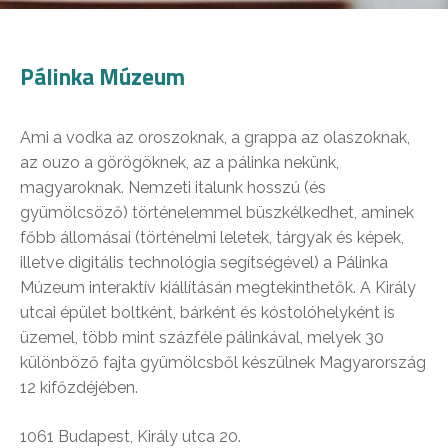
Pálinka Múzeum
Ami a vodka az oroszoknak, a grappa az olaszoknak,
az ouzo a görögöknek, az a pálinka nekünk,
magyaroknak. Nemzeti italunk hosszú (és
gyümölcsöző) történelemmel büszkélkedhet, aminek
főbb állomásai (történelmi leletek, tárgyak és képek,
illetve digitális technológia segítségével) a Pálinka
Múzeum interaktív kiállításán megtekinthetők. A Király
utcai épület boltként, bárként és kóstolóhelyként is
üzemel, több mint százféle pálinkával, melyek 30
különböző fajta gyümölcsből készülnek Magyarország
12 kifőzdéjében.
1061 Budapest, Király utca 20.