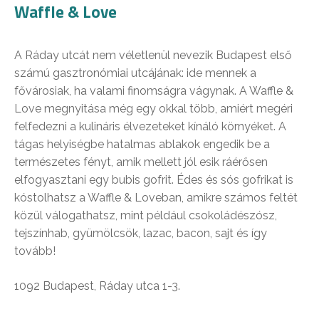
Waffle & Love
A Ráday utcát nem véletlenül nevezik Budapest első
számú gasztronómiai utcájának: ide mennek a
fővárosiak, ha valami finomságra vágynak. A Waffle &
Love megnyitása még egy okkal több, amiért megéri
felfedezni a kulináris élvezeteket kínáló környéket. A
tágas helyiségbe hatalmas ablakok engedik be a
természetes fényt, amik mellett jól esik ráérősen
elfogyasztani egy bubis gofrit. Édes és sós gofrikat is
kóstolhatsz a Waffle & Loveban, amikre számos feltét
közül válogathatsz, mint például csokoládészósz,
tejszínhab, gyümölcsök, lazac, bacon, sajt és így
tovább!
1092 Budapest, Ráday utca 1-3.