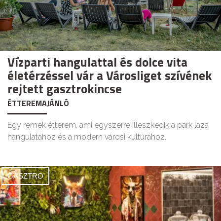
Vízparti hangulattal és dolce vita
életérzéssel vár a Városliget szívének
rejtett gasztrokincse
ÉTTEREMAJÁNLÓ
Egy remek étterem, ami egyszerre illeszkedik a park laza
hangulatához és a modern városi kultúrához.
GASZTRO