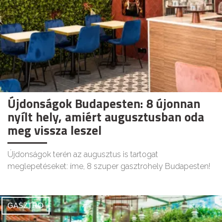
Újdonságok Budapesten: 8 újonnan
nyílt hely, amiért augusztusban oda
meg vissza leszel
Újdonságok terén az augusztus is tartogat
meglepetéseket: íme, 8 szuper gasztrohely Budapesten!
GASZTRO