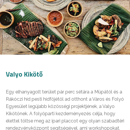
Valyo Kikötő
Egy elhanyagolt terület pár perc sétára a Müpától és a
Rákóczi híd pesti hídfőjétől ad otthont a Város és Folyó
Egyesület legújabb közösségi projektjének, a Valyo
Kikötőnek. A folyóparti kezdeményezés célja, hogy
élettel töltse meg az ipari placcot egy olyan szabadtéri
rendezvényközpont segítségével, ami workshopokat,