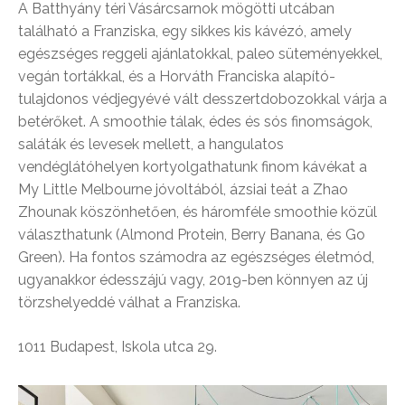
A Batthyány téri Vásárcsarnok mögötti utcában
található a Franziska, egy sikkes kis kávézó, amely
egészséges reggeli ajánlatokkal, paleo süteményekkel,
vegán tortákkal, és a Horváth Franciska alapító-
tulajdonos védjegyévé vált desszertdobozokkal várja a
betérőket. A smoothie tálak, édes és sós finomságok,
saláták és levesek mellett, a hangulatos
vendéglátóhelyen kortyolgathatunk finom kávékat a
My Little Melbourne jóvoltából, ázsiai teát a Zhao
Zhounak köszönhetően, és háromféle smoothie közül
választhatunk (Almond Protein, Berry Banana, és Go
Green). Ha fontos számodra az egészséges életmód,
ugyanakkor édesszájú vagy, 2019-ben könnyen az új
törzshelyeddé válhat a Franziska.
1011 Budapest, Iskola utca 29.