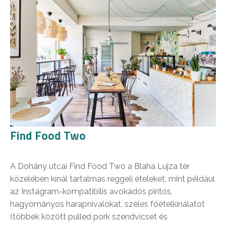
Find Food Two
A Dohány utcai Find Food Two a Blaha Lujza tér
közelében kínál tartalmas reggeli ételeket, mint például
az Instagram-kompatibilis avokádós pirítós,
hagyományos harapnivalókat, széles főételkínálatot
(többek között pulled pork szendvicset és