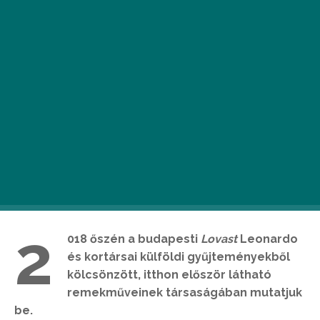
2
018 őszén a budapesti
Lovast
Leonardo
és kortársai külföldi gyűjteményekből
kölcsönzött, itthon először látható
remekműveinek társaságában mutatjuk
be.