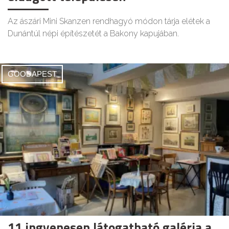
Az ászári Mini Skanzen rendhagyó módon tárja elétek a
Dunántúl népi építészetét a Bakony kapujában.
GOODAPEST
11 ingyenesen látogatható galéria a