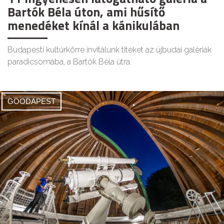
Bartók Béla úton, ami hűsítő
menedéket kínál a kánikulában
Budapesti kultúrkörre invitálunk titeket az újbudai galériák
paradicsomába, a Bartók Béla útra.
GOODAPEST