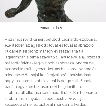
Leonardo da Vinci
A számos rövid karriert befutott Leonardo-szoborral
ellentétben az ágaskodó lovat és lovasát ábrázoló
budapesti kisbronz már egy évszázada tartja
izgalomban a téma szakértőit. Tanulóévei a 15. század
második felének legkiválóbb szobrásza, Andrea del
Verrocchio műhelyében, kortárs beszámolók sora és
mindenekelőtt saját kezű rajzai arról tanúskodnak,
hogy Leonardo szobrászként is dolgozott. Ennek
dacára egyetlen biztosan neki tulajdonítható
szobrászati alkotása sem maradt ránk. Bár Leonardo
szobrainak hiányában a budapesti
Lovas
saját
kezűségéről nehéz biztosat mondani, a kérdés,