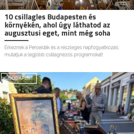
10 csillagles Budapesten és
környékén, ahol úgy láthatod az
augusztusi eget, mint még soha
Érkeznek a Perseidák és a részleges napfogyatkozás:
mutatjuk a legjobb csillagnézős programokat!
GOODAPEST