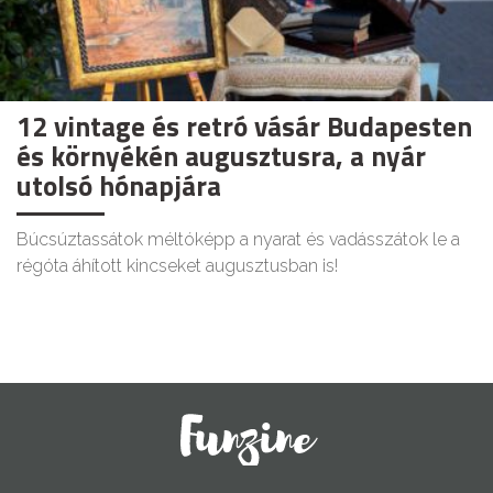
12 vintage és retró vásár Budapesten
és környékén augusztusra, a nyár
utolsó hónapjára
Búcsúztassátok méltóképp a nyarat és vadásszátok le a
régóta áhított kincseket augusztusban is!