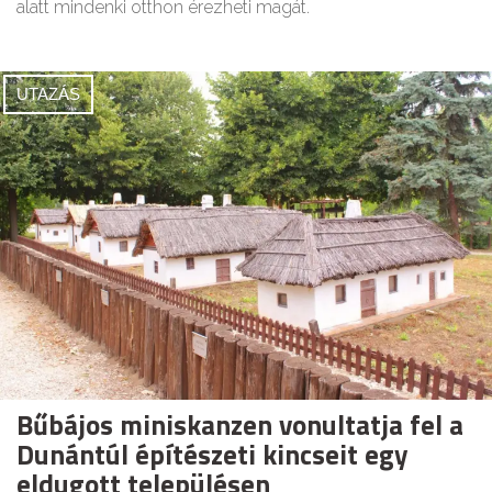
alatt mindenki otthon érezheti magát.
UTAZÁS
Bűbájos miniskanzen vonultatja fel a
Dunántúl építészeti kincseit egy
eldugott településen