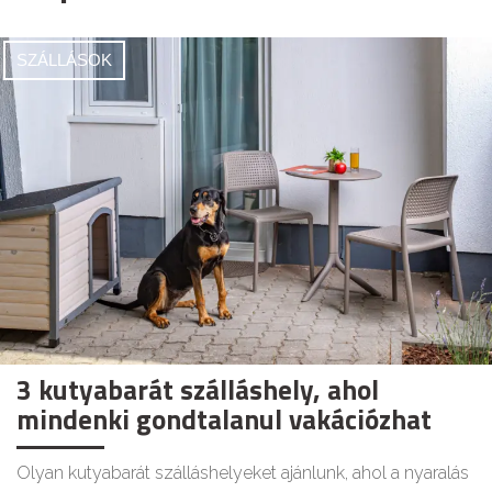
SZÁLLÁSOK
3 kutyabarát szálláshely, ahol
mindenki gondtalanul vakációzhat
Olyan kutyabarát szálláshelyeket ajánlunk, ahol a nyaralás