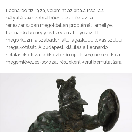
Leonardo tíz rajza, valamint az általa inspirált
pályatársak szobrai hűen idézik fel azt a
reneszánszban megoldatlan problémát, amellyel
Leonardo bő négy évtizeden át igyekezett
megbirkózni: a szabadon álló, ágaskodó lovas szobor
megalkotását. A budapesti kiállítás a Leonardo
halálának ötszázadik évfordulóját kísérő nemzetközi
megemlékezés-sorozat részeként kerül bemutatásra.