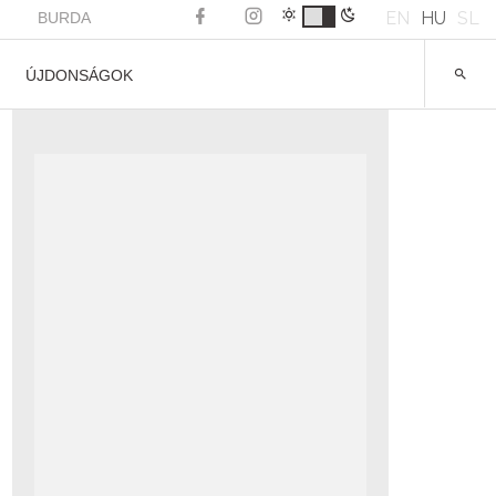
EN
HU
SL
BURDA
ÚJDONSÁGOK