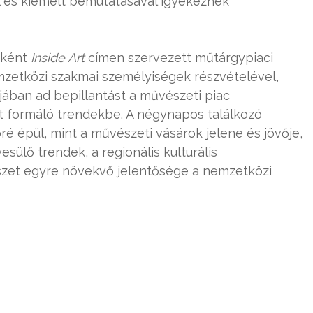
 és kiemelt bemutatásával igyekeznek
eként
Inside Art
címen szervezett műtárgypiaci
zetközi szakmai személyiségek részvételével,
ában ad bepillantást a művészeti piac
jét formáló trendekbe. A négynapos találkozó
é épül, mint a művészeti vásárok jelene és jövője,
sülő trendek, a regionális kulturális
zet egyre növekvő jelentősége a nemzetközi