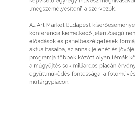
képviselő egy-egy művész meghívásával
„megszemélyesíteni” a szervezők.
Az Art Market Budapest kísérőesemény
konferencia kiemelkedő jelentőségű nem
előadások és panelbeszélgetések formáj
aktualitásaiba, az annak jelenét és jövő
programja többek között olyan témák kör
a műgyűjtés sok milliárdos piacán érvénye
együttműködés fontossága, a fotóművés
műtárgypiacon.