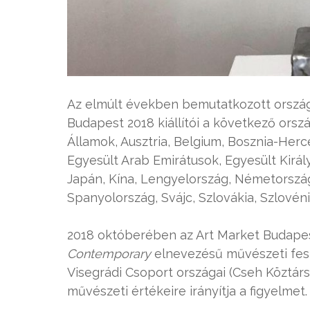
Az elmúlt években bemutatkozott országo
Budapest 2018 kiállítói a következő ors
Államok, Ausztria, Belgium, Bosznia-Herc
Egyesült Arab Emirátusok, Egyesült Király
Japán, Kína, Lengyelország, Németország
Spanyolország, Svájc, Szlovákia, Szlovén
2018 októberében az Art Market Budape
Contemporary
elnevezésű művészeti fes
Visegrádi Csoport országai (Cseh Köztár
művészeti értékeire irányítja a figyelmet.