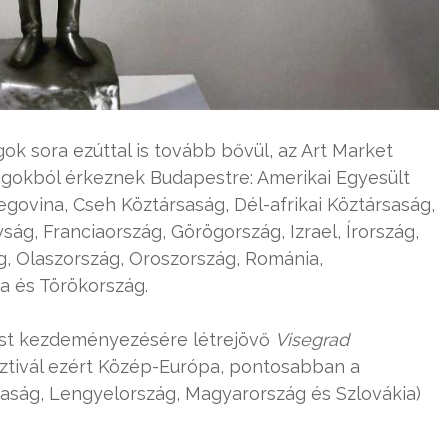
k sora ezúttal is tovább bővül, az Art Market
zágokból érkeznek Budapestre: Amerikai Egyesült
egovina, Cseh Köztársaság, Dél-afrikai Köztársaság,
ság, Franciaország, Görögország, Izrael, Írország,
, Olaszország, Oroszország, Románia,
ia és Törökország.
st kezdeményezésére létrejövő
Visegrad
ztivál ezért Közép-Európa, pontosabban a
saság, Lengyelország, Magyarország és Szlovákia)