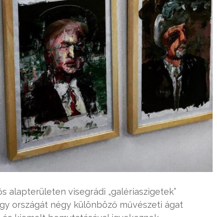
tős alapterületen visegrádi „galériaszigetek”
égy országát négy különböző művészeti ágat