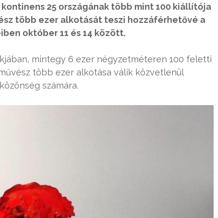
 kontinens 25 országának több mint 100 kiállítója
ész több ezer alkotását teszi hozzáférhetővé a
iben október 11 és 14 között.
arkjában, mintegy 6 ezer négyzetméteren 100 feletti
művész több ezer alkotása válik közvetlenül
 közönség számára.