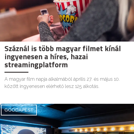
Száznál is több magyar filmet kínál
ingyenesen a híres, hazai
streamingplatform
A magyar film napja alkalmából április 27. és május 10.
között ingyenesen elérhető lesz 125 alkotás.
GOODAPEST