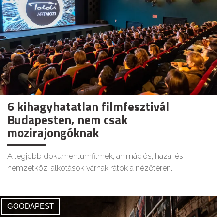
6 kihagyhatatlan filmfesztivál
Budapesten, nem csak
mozirajongóknak
A legjobb dokumentumfilmek, animációs, hazai és
nemzetközi alkotások várnak rátok a nézőtéren.
GOODAPEST