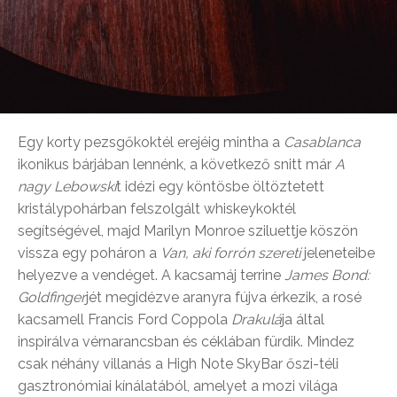
Egy korty pezsgőkoktél erejéig mintha a
Casablanca
ikonikus bárjában lennénk, a következő snitt már
A
nagy Lebowski
t idézi egy köntösbe öltöztetett
kristálypohárban felszolgált whiskeykoktél
segítségével, majd Marilyn Monroe sziluettje köszön
vissza egy poháron a
Van, aki forrón szereti
jeleneteibe
helyezve a vendéget. A kacsamáj terrine
James Bond:
Goldfinger
jét megidézve aranyra fújva érkezik, a rosé
kacsamell Francis Ford Coppola
Drakulá
ja által
inspirálva vérnarancsban és céklában fürdik. Mindez
csak néhány villanás a High Note SkyBar őszi-téli
gasztronómiai kínálatából, amelyet a mozi világa