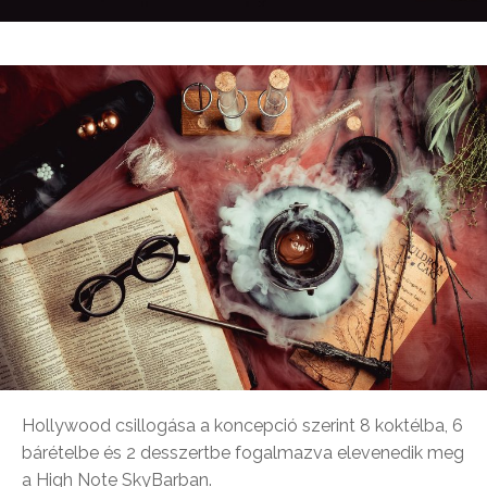
Hollywood csillogása a koncepció szerint 8 koktélba, 6
bárételbe és 2 desszertbe fogalmazva elevenedik meg
a High Note SkyBarban.