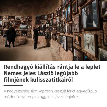
Rendhagyó kiállítás rántja le a leplet
Nemes Jeles László legújabb
filmjének kulisszatitkairól
A nagyszabású film kapcsán készült tárlat egyedülálló
módon idézi meg az 1950-es évek légkörét.