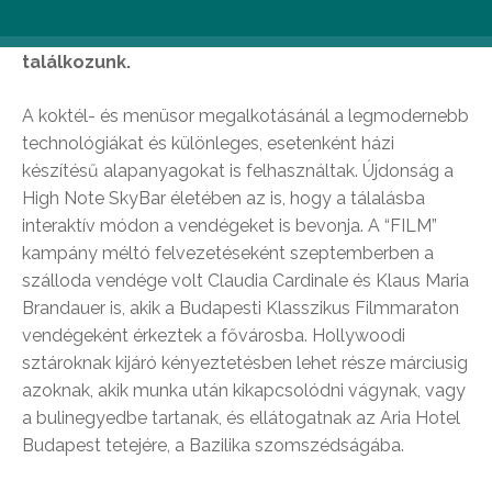
nagyot téved, ilyen profi, komplex, látványos,
ugyanakkor ízletes összeállítással ritkán
találkozunk.
A koktél- és menüsor megalkotásánál a legmodernebb
technológiákat és különleges, esetenként házi
készítésű alapanyagokat is felhasználtak. Újdonság a
High Note SkyBar életében az is, hogy a tálalásba
interaktív módon a vendégeket is bevonja. A “FILM”
kampány méltó felvezetéseként szeptemberben a
szálloda vendége volt Claudia Cardinale és Klaus Maria
Brandauer is, akik a Budapesti Klasszikus Filmmaraton
vendégeként érkeztek a fővárosba. Hollywoodi
sztároknak kijáró kényeztetésben lehet része márciusig
azoknak, akik munka után kikapcsolódni vágynak, vagy
a bulinegyedbe tartanak, és ellátogatnak az Aria Hotel
Budapest tetejére, a Bazilika szomszédságába.