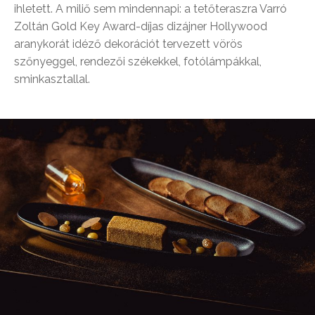
ihletett. A miliő sem mindennapi: a tetőteraszra Varró
Zoltán Gold Key Award-díjas dizájner Hollywood
aranykorát idéző dekorációt tervezett vörös
szőnyeggel, rendezői székekkel, fotólámpákkal,
sminkasztallal.