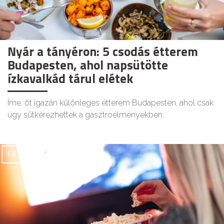
Nyár a tányéron: 5 csodás étterem
Budapesten, ahol napsütötte
ízkavalkád tárul elétek
Íme, öt igazán különleges étterem Budapesten, ahol csak
úgy sütkérezhettek a gasztroélményekben.
FILMEK