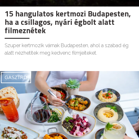
15 hangulatos kertmozi Budapesten,
ha a csillagos, nyári égbolt alatt
filmeznétek
Szuper kertmozik várnak Budapesten, ahol a szabad ég
alatt nézhetitek meg kedvenc filmjeiteket.
GASZTRO