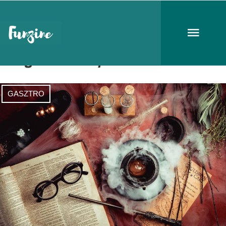
High Note SkyBar
GASZTRO