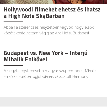
Hollywoodi filmeket ehetsz és ihatsz
a High Note SkyBarban
Abban a szerencsés helyzetben vagyok, hogy elsők
között kóstolhattam végig az Aria Hotel Budapest
Budapest vs. New York – Interjú
ÉLETMÓD
Mihalik Enikővel
Az egyik legsikeresebb magyar szupermodell, Mihalik
Enikő az Európa legjobbjának választott Harmony