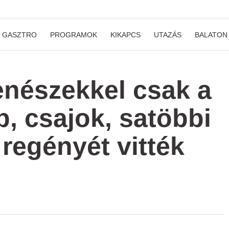
GASZTRO
PROGRAMOK
KIKAPCS
UTAZÁS
BALATON
enészekkel csak a
p, csajok, satöbbi
 regényét vitték