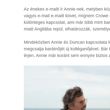
Az énekes e-mailt ír Annie-nek, melyben közli
vagyis e-mail e-mailt követ, mígnem Crowe 
különleges kapcsolat, ami már több mint ba
miatt Angliába repül, elhatározzák, személy
Mindeközben Annie és Duncan kapcsolata lék
megcsalja barátnőjét új kolléganőjével. Bá
érjen, Annie már koránt sem ennyire biztos