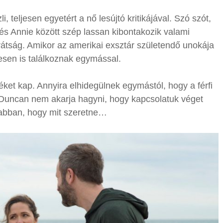
, teljesen egyetért a nő lesújtó kritikájával. Szó szót,
és Annie között szép lassan kibontakozik valami
rátság. Amikor az amerikai exsztár születendő unokája
esen is találkoznak egymással.
et kap. Annyira elhidegülnek egymástól, hogy a férfi
r Duncan nem akarja hagyni, hogy kapcsolatuk véget
 abban, hogy mit szeretne…