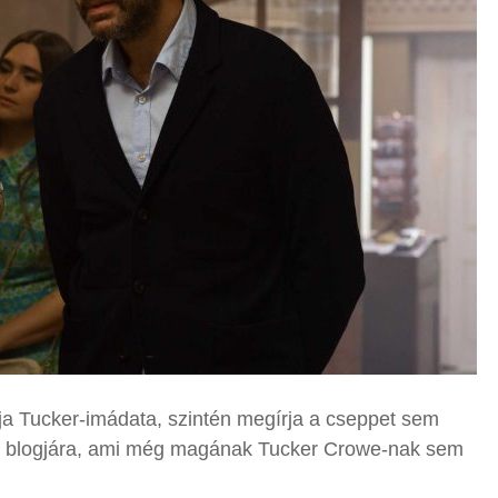
rja Tucker-imádata, szintén megírja a cseppet sem
n blogjára, ami még magának Tucker Crowe-nak sem