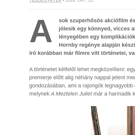
TEGDES PÉTER
•
2018. OKT. 10.
A
sok szuperhősös akciófilm és
jólesik egy könnyed, vicces 
lényegében egy komplikációkk
Hornby regénye alapján készül
író korábban már filmre vitt történetei, v
A történetet kétfelől lehet megközelíteni: egy
premierje előtt alig néhány nappal jelent m
gondozásában, ami a rajongók legnagyobb ö
melynek
A Meztelen Juliet
már a harmadik k