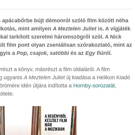
 apácabőrbe bújt démonról szóló film között néha
alkotás, mint amilyen
A Meztelen Juliet
is. A vígjáték
al tarkított szerelmi háromszögről szól. A Nick
t film pont olyan zseniálisan szórakoztató, mint az
agyis a
Pop, csajok, satöbbi
és az
Egy fiúról.
részt a könyv, másrészt a film oldaláról. A film
eg ugyanis
A Meztelen Juliet
új kiadása a Helikon Kiadó
römére idén útjára indította a
Hornby-sorozatát
,
ötete.