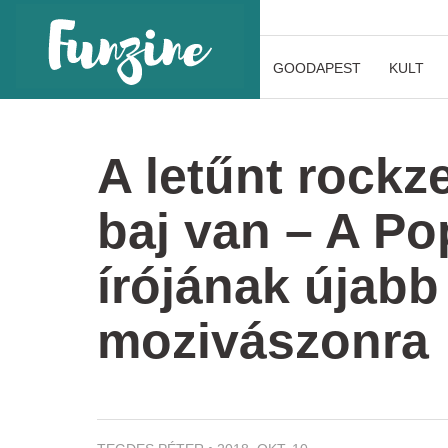
GOODAPEST
KULT
A letűnt rockz
baj van – A Po
írójának újabb
mozivászonra