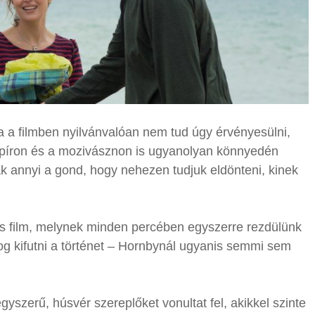
a a filmben nyilvánvalóan nem tud úgy érvényesülni,
papíron és a mozivásznon is ugyanolyan könnyedén
k annyi a gond, hogy nehezen tudjuk eldönteni, kinek
s film, melynek minden percében egyszerre rezdülünk
fog kifutni a történet – Hornbynál ugyanis semmi sem
egyszerű, húsvér szereplőket vonultat fel, akikkel szinte