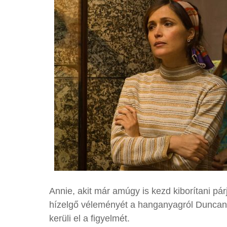
Annie, akit már amúgy is kezd kiborítani pá
hízelgő véleményét a hanganyagról Dunca
kerüli el a figyelmét.