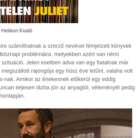
Helikon Kiadó
mire számíthatnak a szerző nevével fémjelzett könyvek
tköznapi problémáira, melyekben azért van némi
 szituáció. Jelen esetben adva van egy fiatalnak már
megszállott rajongója egy húsz éve letűnt, valaha volt
e-nak. Amikor az énekesnek előkerül egy eddig
ncan teljesen lázba jön az anyagtól, véleményét pedig
 honlapján.