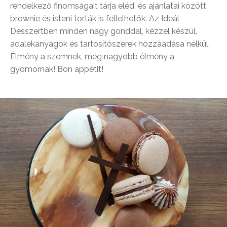
rendelkező finomságait tárja eléd, és ajánlatai között
brownie és isteni torták is fellelhetők. Az Ideál
Desszertben minden nagy gonddal, kézzel készül,
adalékanyagok és tartósítószerek hozzáadása nélkül.
Élmény a szemnek, még nagyobb élmény a
gyomornak! Bon appétit!