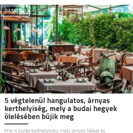
GASZTRO
5 végtelenül hangulatos, árnyas
kerthelyiség, mely a budai hegyek
ölelésében bújik meg
Íme, 5 budai kerthelyiség, mely árnyas fákkal és