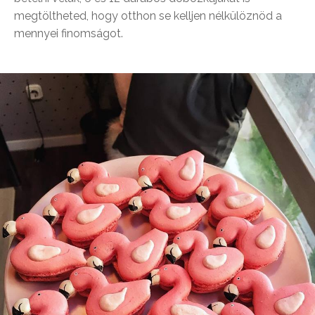
megtöltheted, hogy otthon se kelljen nélkülöznöd a
mennyei finomságot.