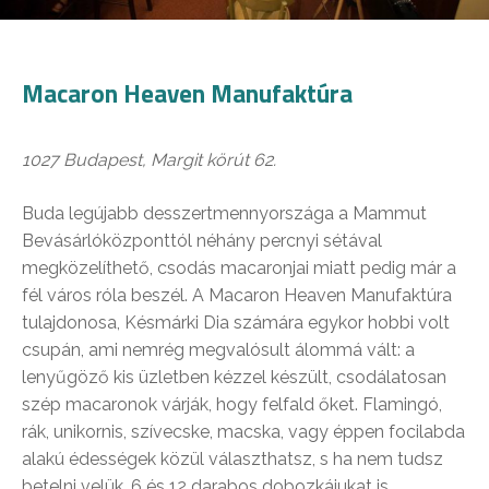
Macaron Heaven Manufaktúra
1027 Budapest, Margit körút 62.
Buda legújabb desszertmennyországa a Mammut
Bevásárlóközponttól néhány percnyi sétával
megközelíthető, csodás macaronjai miatt pedig már a
fél város róla beszél. A Macaron Heaven Manufaktúra
tulajdonosa, Késmárki Dia számára egykor hobbi volt
csupán, ami nemrég megvalósult álommá vált: a
lenyűgöző kis üzletben kézzel készült, csodálatosan
szép macaronok várják, hogy felfald őket. Flamingó,
rák, unikornis, szívecske, macska, vagy éppen focilabda
alakú édességek közül választhatsz, s ha nem tudsz
betelni velük, 6 és 12 darabos dobozkájukat is