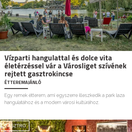
Vízparti hangulattal és dolce vita
életérzéssel vár a Városliget szívének
rejtett gasztrokincse
ÉTTEREMAJÁNLÓ
Egy remek étterem, ami egyszerre illeszkedik a park laza
hangulatához és a modern városi kultúrához.
GASZTRO