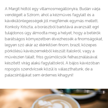
A Margit hídtól egy villamosmegállónyira, Budán várja
vendégeit a Szirom, ahol a kézműves fagylalt és a
kávékülönlegességek jól megférnek egymás mellett.
Konkoly Kriszta, a borászból baristává avanzsált egri
tulajdonos úgy álmodta meg a helyet, hogy a betérők
barátságos környezetben élvezhessék a finomságokat,
legyen szó akár az élénkítően finom, brazil, közepes
pörkölésű kávészemekből készült italokról, vagy a
művészien tálalt, friss gyümölcsök felhasználásával
készített virág alakú fagylaltokról. A bájos kávézóban
ropogós szendvicsek közül is választhatunk, de a
palacsintájukat sem érdemes kihagyni!