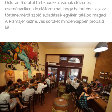
Délután 6 órától tárt kapukkal várnak élőzenés
eseményeiken, de előfordulhat, hogy ha betérsz, a jazz
történelméről szóló előadásaik egyikén találod magad.
A Rizmajer kézműves söröket mindenképpen próbáld
ki!