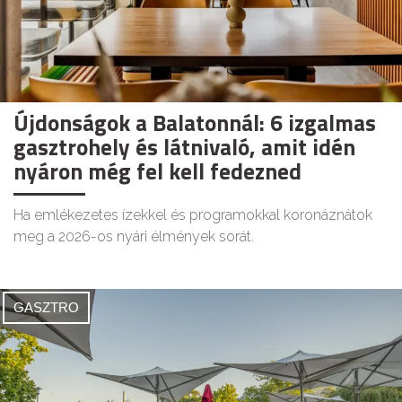
Újdonságok a Balatonnál: 6 izgalmas
gasztrohely és látnivaló, amit idén
nyáron még fel kell fedezned
Ha emlékezetes ízekkel és programokkal koronáznátok
meg a 2026-os nyári élmények sorát.
GASZTRO