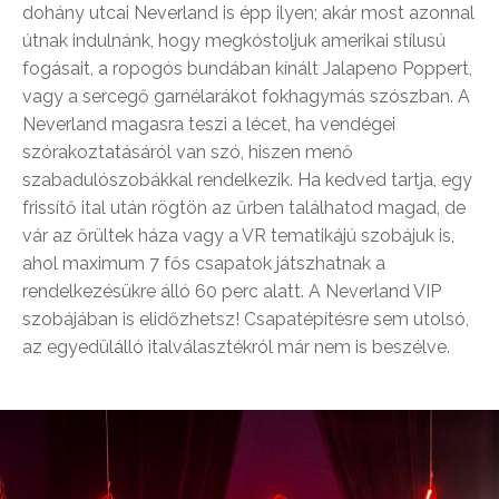
dohány utcai Neverland is épp ilyen; akár most azonnal
útnak indulnánk, hogy megkóstoljuk amerikai stílusú
fogásait, a ropogós bundában kínált Jalapeno Poppert,
vagy a sercegő garnélarákot fokhagymás szószban. A
Neverland magasra teszi a lécet, ha vendégei
szórakoztatásáról van szó, hiszen menő
szabadulószobákkal rendelkezik. Ha kedved tartja, egy
frissítő ital után rögtön az űrben találhatod magad, de
vár az őrültek háza vagy a VR tematikájú szobájuk is,
ahol maximum 7 fős csapatok játszhatnak a
rendelkezésükre álló 60 perc alatt. A Neverland VIP
szobájában is elidőzhetsz! Csapatépítésre sem utolsó,
az egyedülálló italválasztékról már nem is beszélve.