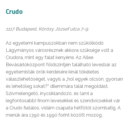
Crudo
1117 Budapest, Kőrösy József utca 7-9.
Az egyetemi kampuszokban nem szűkölködő
Lágymányos városrésznek akkora szüksége volt a
Crudora, mint egy falat kenyérre. Az Allee
Bevásárlóközpont földszintjén található levesbár az
egyetemisták örök kérdésére kínál tökéletes
válaszlehetőséget, vagyis a „hol egyek olcsón, gyorsan
és lehetőleg sokat?” dilemmára talál megoldást.
Szívmelengető, ínycsiklandozó, és (ami a
legfontosabb) finom levesekkel és szendvicsekkel vár
a Crudo fiatalos, vidám csapata hétfőtől szombatig. A
menük ára 1390 és 1990 forint között mozog.