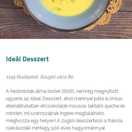
Ideál Desszert
1145 Budapest, Szugló utca 80.
A hedonisták álma testet öltött, nemrég megnyitott
ugyanis az Ideál Desszert, ahol mennyei pâte à choux,
ellenállhatatlan étcsokoládé mousse, laktató quiche és
minden, mi szemszájnak ingere megtalálható,
méghozzá egy helyen! A zuglói desszertező a francia
cukrászdák mintegy 500 éves hagyománnyal