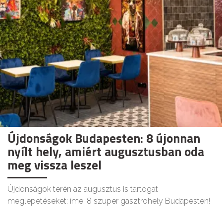
Újdonságok Budapesten: 8 újonnan
nyílt hely, amiért augusztusban oda
meg vissza leszel
Újdonságok terén az augusztus is tartogat
meglepetéseket: íme, 8 szuper gasztrohely Budapesten!