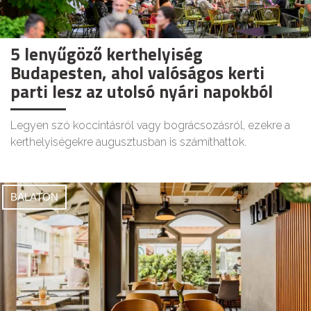
5 lenyűgöző kerthelyiség
Budapesten, ahol valóságos kerti
parti lesz az utolsó nyári napokból
Legyen szó koccintásról vagy bográcsozásról, ezekre a
kerthelyiségekre augusztusban is számíthattok.
BALATON