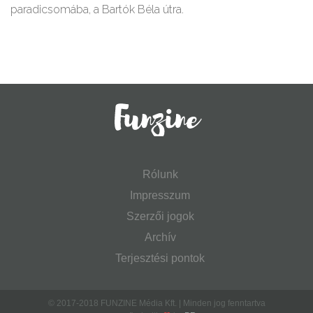
paradicsomába, a Bartók Béla útra.
Rólunk
Impresszum
Szerzői jogok
Archív
Terjesztési pontok
© 2017-2018 FUNZINE Média Kft. | Minden jog fenntartva