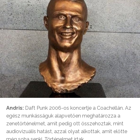
Andris:
Daft Punk 2006-os koncertje a Coachellán. Az
egész munkásságuk alapvetően meghatározza a
zenetörténelmet, amit pedig ott összehoztak, mint
audiovizuális hatást, azzal olyat alkottak, amit előtte
még soha senki. Történelmet írtak.