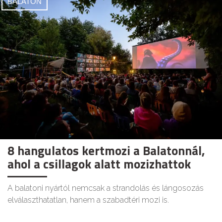
BALATON
8 hangulatos kertmozi a Balatonnál,
ahol a csillagok alatt mozizhattok
A balatoni nyártól nemcsak a strandolás és lángosozás
elválaszthatatlan, hanem a szabadtéri mozi is.