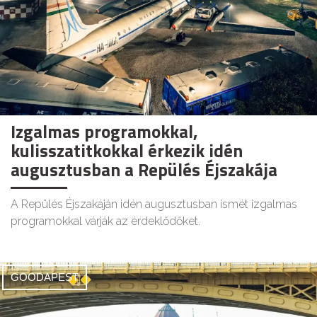
Izgalmas programokkal,
kulisszatitkokkal érkezik idén
augusztusban a Repülés Éjszakája
A Repülés Éjszakáján idén augusztusban ismét izgalmas
programokkal várják az érdeklődőket.
GOODAPEST