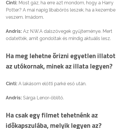
Cinti:
Most gáz, ha erre azt mondom, hogy a Harry
Potter? A mai napig libabőrös leszek, ha a kezembe
veszem. Imádom.
Andris:
Az N.W.A dalszövegek gyűjteménye. Mert
odatették, amit gondoltak és mindig aktuális lesz.
Ha meg lehetne őrizni egyetlen illatot
az utókornak, minek az illata legyen?
Cinti:
A lakásom előtti parké eső után.
Andris:
Sárga Lenor-öblítő.
Ha csak egy filmet tehetnénk az
időkapszulába, melyik legyen az?