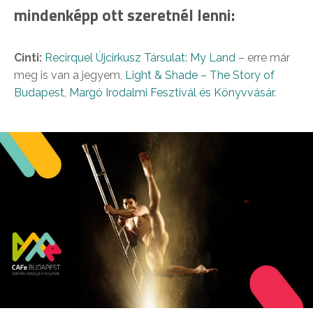
mindenképp ott szeretnél lenni:
Cinti:
Recirquel Újcirkusz Társulat: My Land
– erre már
meg is van a jegyem,
Light & Shade – The Story of
Budapest
,
Margó Irodalmi Fesztivál és Könyvvásár
.