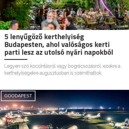
5 lenyűgöző kerthelyiség
Budapesten, ahol valóságos kerti
parti lesz az utolsó nyári napokból
Legyen szó koccintásról vagy bográcsozásról, ezekre a
kerthelyiségekre augusztusban is számíthattok.
GOODAPEST