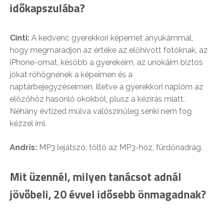
időkapszulába?
Cinti:
A kedvenc gyerekkori képemet anyukámmal,
hogy megmaradjon az értéke az előhívott fotóknak, az
iPhone-omat, később a gyerekeim, az unokáim biztos
jókat röhögnének a képeimen és a
naptárbejegyzéseimen, illetve a gyerekkori naplóm az
előzőhöz hasonló okokból, plusz a kézírás miatt.
Néhány évtized múlva valószínűleg senki nem fog
kézzel írni.
Andris:
MP3 lejátszó, töltő az MP3-hoz, fürdőnadrág.
Mit üzennél, milyen tanácsot adnál
jövőbeli, 20 évvel idősebb önmagadnak?