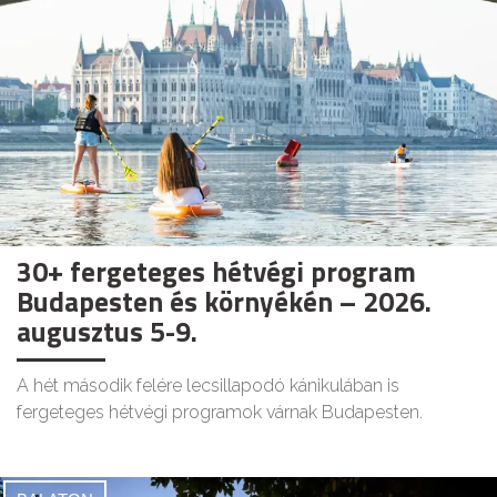
30+ fergeteges hétvégi program
Budapesten és környékén – 2026.
augusztus 5-9.
A hét második felére lecsillapodó kánikulában is
fergeteges hétvégi programok várnak Budapesten.