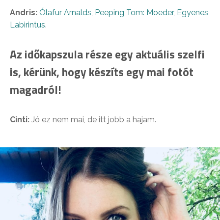
Andris:
Ólafur Arnalds
,
Peeping Tom: Moeder
,
Egyenes
Labirintus
.
Az időkapszula része egy aktuális szelfi
is, kérünk, hogy készíts egy mai fotót
magadról!
Cinti:
Jó ez nem mai, de itt jobb a hajam.