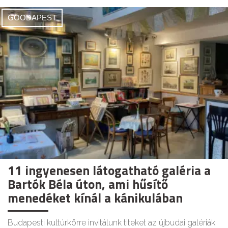
GOODAPEST
11 ingyenesen látogatható galéria a
Bartók Béla úton, ami hűsítő
menedéket kínál a kánikulában
Budapesti kultúrkörre invitálunk titeket az újbudai galériák