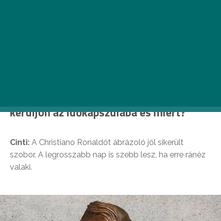
fontosnak gondolnak, és szívesen megőriznének
a jövő számára. Most minket ért a
megtiszteltetés, hogy összeállítsuk ezt. A
Funzine VOICE műsorvezetői: Krajnyik Cinti, a
Funzine főszerkesztője és Szijj Andris,
filmproducer válaszolnak.
Melyik kortárs képzőművészeti alkotás
kerüljön az időkapszulába és miért?
Cinti:
A Christiano Ronaldót ábrázoló jól sikerült
szobor. A legrosszabb nap is szebb lesz, ha erre ránéz
valaki.