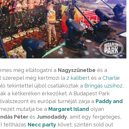
demes még ellátogatni a
Nagyszünetbe
és a
zt szerepel még kertmozi (a
2 kaliber
t és a
Charlie
való tekintettel újból csatlakoztak a
Bringás uzsihoz
,
rják a kétkeréken érkezőket. A Budapest Park
válszezont és európai turnéját zárja a
Paddy and
emezét mutatja be a
Margaret Island
olyan
ndás Péter
és
Jumodaddy
, amit egy fergeteges,
) teltházas
Necc party
követ; szintén sold out