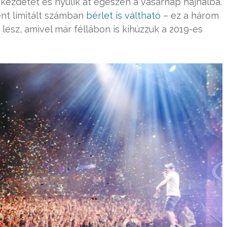
 kezdetét és nyúlik át egészen a vasárnap hajnalba.
nt limitált számban
bérlet is váltható
– ez a három
esz, amivel már féllábon is kihúzzuk a 2019-es