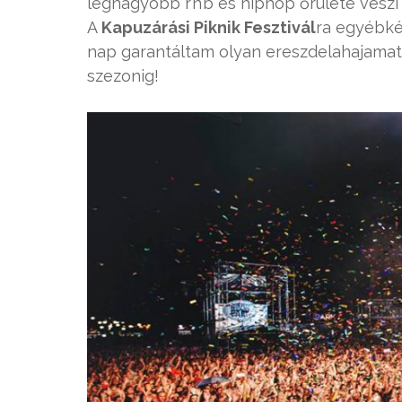
legnagyobb r’n’b és hiphop őrülete veszi
A
Kapuzárási Piknik Fesztivál
ra egyébké
nap garantáltam olyan ereszdelahajamat l
szezonig!