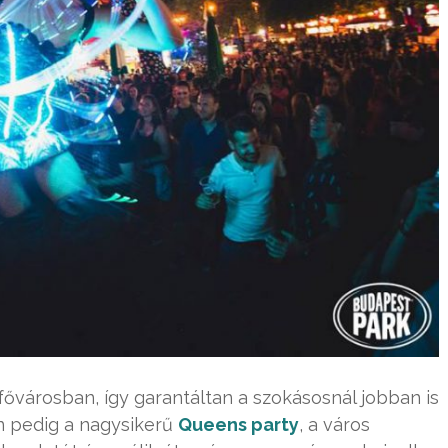
a fővárosban, így garantáltan a szokásosnál jobban is
n pedig a nagysikerű
Queens party
, a város