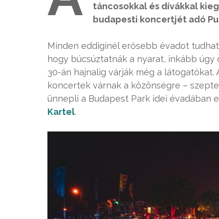
táncosokkal és dívákkal kiegé
budapesti koncertjét adó Pu
Minden eddiginél erősebb évadot tudha
hogy búcsúztatnák a nyarat, inkább úgy
30-án hajnalig várják még a látogatókat.
koncertek várnak a közönségre – szept
ünnepli a Budapest Park idei évadában el
Kartel
.