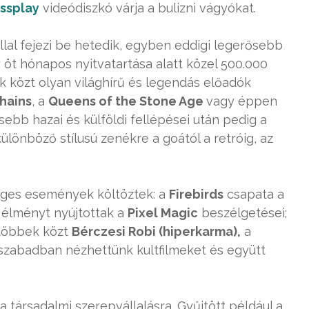
ssplay
videódiszkó várja a bulizni vágyókat.
lal fejezi be hetedik, egyben eddigi legerősebb
 öt hónapos nyitvatartása alatt közel 500.000
ek közt olyan világhírű és legendás előadók
Chains
, a
Queens of the Stone Age
vagy éppen
sebb hazai és külföldi fellépései után pedig a
ülönböző stílusú zenékre a goától a retróig, az
leges események költöztek: a
Firebirds
csapata a
s élményt nyújtottak a
Pixel Magic
beszélgetései;
 többek közt
Bérczesi Robi (hiperkarma),
a
 szabadban nézhettünk kultfilmeket és együtt
 a társadalmi szerepvállalásra. Gyűjtött például a