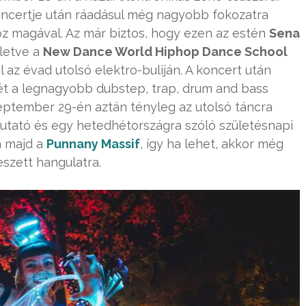
oncertje után ráadásul még nagyobb fokozatra
z magával. Az már biztos, hogy ezen az estén
Sena
lletve a
New Dance World Hiphop Dance School
l az évad utolsó elektro-buliján. A koncert után
ét a legnagyobb dubstep, trap, drum and bass
zeptember 29-én aztán tényleg az utolsó táncra
tató és egy hetedhétországra szóló születésnapi
a majd a
Punnany Massif
, így ha lehet, akkor még
szett hangulatra.