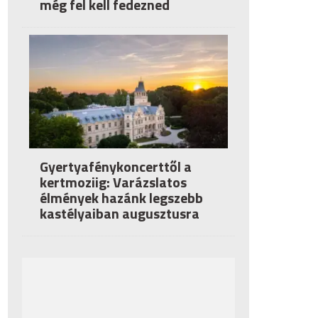
még fel kell fedezned
Gyertyafénykoncerttől a
kertmoziig: Varázslatos
élmények hazánk legszebb
kastélyaiban augusztusra