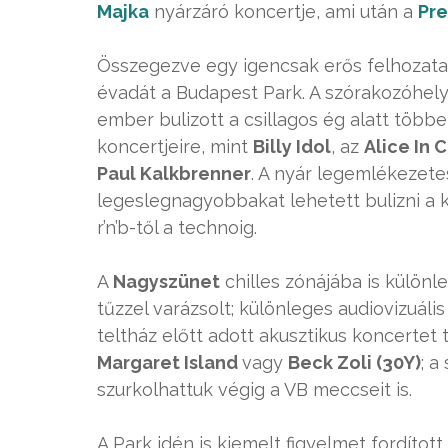
Majka
nyárzáró koncertje, ami után a
Pre
Összegezve egy igencsak erős felhozatal
évadát a Budapest Park. A szórakozóhely
ember bulizott a csillagos ég alatt több
koncertjeire, mint
Billy Idol
, az
Alice In 
Paul Kalkbrenner
. A nyár legemlékezete
legeslegnagyobbakat lehetett bulizni a k
r’n’b-től a technoig.
A
Nagyszünet
chilles zónájába is külön
tűzzel varázsolt; különleges audiovizuáli
teltház előtt adott akusztikus koncertet
Margaret Island
vagy
Beck Zoli (30Y)
; a
szurkolhattuk végig a VB meccseit is.
A Park idén is kiemelt figyelmet fordított