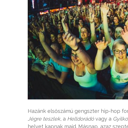
Hazánk elsőszámú gengszter hip-hop form
Jégre teszlek
, a
Helldorádó
vagy a
Gyilko
helyet kapnak majd. Másnap, azaz szepte