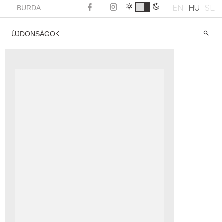
EN
HU
SL
BURDA
ÚJDONSÁGOK