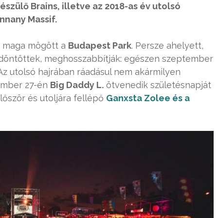
szülő Brains, illetve az 2018-as év utolsó
nnany Massif.
t maga mögött a
Budapest Park
. Persze ahelyett,
 döntöttek, meghosszabbítják: egészen szeptember
 Az utolsó hajrában ráadásul nem akármilyen
ember 27-én
Big Daddy L.
ötvenedik születésnapját
őször és utoljára fellépő
Ganxsta Zolee és a