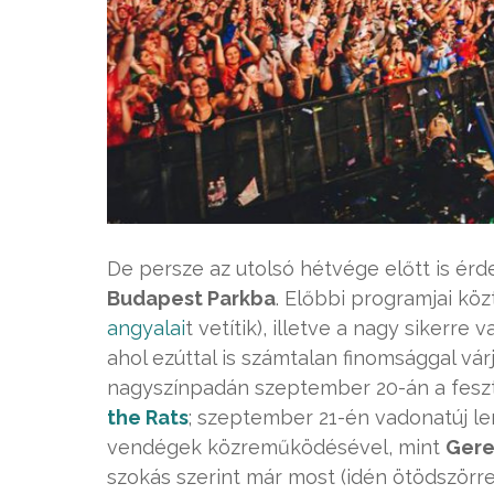
De persze az utolsó hétvége előtt is ér
Budapest Parkba
. Előbbi programjai kö
angyalai
t vetítik), illetve a nagy sikerre 
ahol ezúttal is számtalan finomsággal vá
nagyszínpadán szeptember 20-án a feszti
the Rats
; szeptember 21-én vadonatúj l
vendégek közreműködésével, mint
Gere
szokás szerint már most (idén ötödszörre