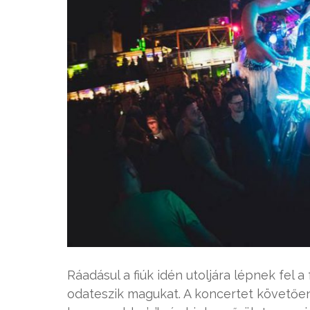
Ráadásul a fiúk idén utoljára lépnek fel 
odateszik magukat. A koncertet követőe