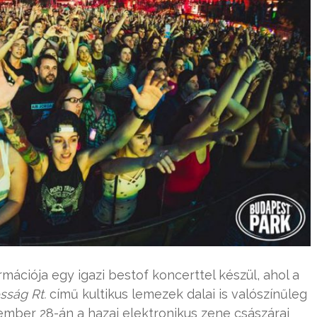
ációja egy igazi bestof koncerttel készül, ahol a
sság Rt.
című kultikus lemezek dalai is valószínűleg
mber 28-án a hazai elektronikus zene császárai