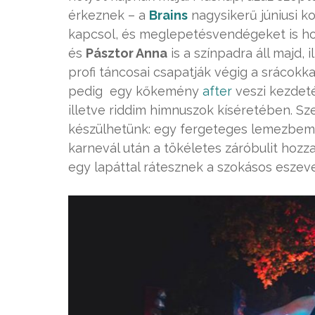
érkeznek – a
Brains
nagysikerű júniusi k
kapcsol, és meglepetésvendégeket is ho
és
Pásztor Anna
is a színpadra áll majd, i
profi táncosai csapatják végig a srácokka
pedig egy kőkemény
after
veszi kezdet
illetve riddim himnuszok kíséretében. S
készülhetünk: egy fergeteges lemezbemu
karnevál után a tökéletes záróbulit hozz
egy lapáttal rátesznek a szokásos eszeve