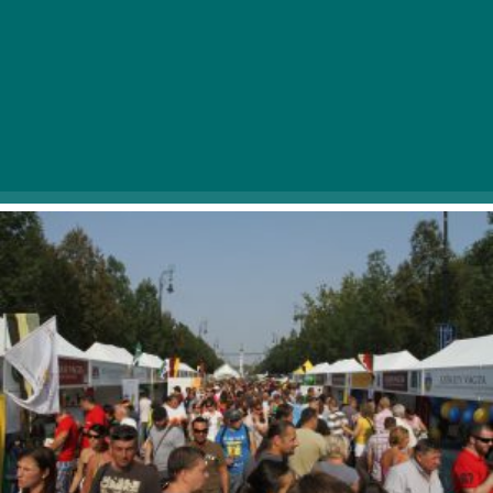
A hétvége alatt az Andrássy út hagyományos vásárrá
válik, amelyet átjár a magyar kultúra, gasztronómia, és
természetesen a Nemzeti Vágta szellemisége. A
Nemzeti Vágta fontos része a hagyományok ápolása,
a hídépítés a magyar vidék és a főváros között,
valamint annak hangsúlyozása, hogy a magyarság
elmaradhatatlan része a lovas kultúra.