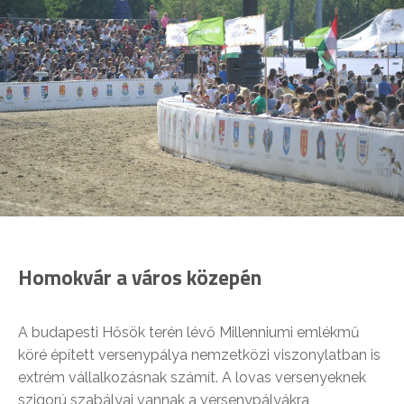
Homokvár a város közepén
A budapesti Hősök terén lévő Millenniumi emlékmű
köré épített versenypálya nemzetközi viszonylatban is
extrém vállalkozásnak számít. A lovas versenyeknek
szigorú szabályai vannak a versenypályákra