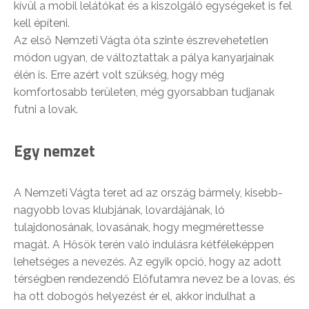
kívül a mobil lelátókat és a kiszolgáló egységeket is fel
kell építeni.
Az első Nemzeti Vágta óta szinte észrevehetetlen
módon ugyan, de változtattak a pálya kanyarjainak
élén is. Erre azért volt szükség, hogy még
komfortosabb területen, még gyorsabban tudjanak
futni a lovak.
Egy nemzet
A Nemzeti Vágta teret ad az ország bármely, kisebb-
nagyobb lovas klubjának, lovardájának, ló
tulajdonosának, lovasának, hogy megmérettesse
magát. A Hősök terén való indulásra kétféleképpen
lehetséges a nevezés. Az egyik opció, hogy az adott
térségben rendezendő Előfutamra nevez be a lovas, és
ha ott dobogós helyezést ér el, akkor indulhat a