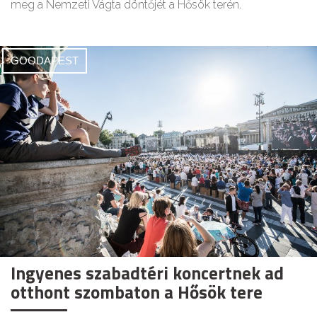
meg a Nemzeti Vágta döntőjét a Hősök terén.
GOODAPEST
Ingyenes szabadtéri koncertnek ad
otthont szombaton a Hősök tere