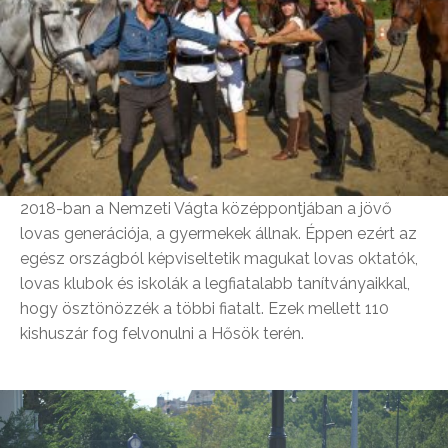
2018-ban a Nemzeti Vágta középpontjában a jövő
lovas generációja, a gyermekek állnak. Éppen ezért az
egész országból képviseltetik magukat lovas oktatók,
lovas klubok és iskolák a legfiatalabb tanítványaikkal,
hogy ösztönözzék a többi fiatalt. Ezek mellett 110
kishuszár fog felvonulni a Hősök terén.