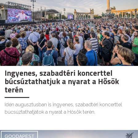
Ingyenes, szabadtéri koncerttel
búcsúztathatjuk a nyarat a Hősök
terén
Idén augusztusban is ingyenes, szabadtéri koncerttel
búcsúztathatjátok a nyarat a Hősök terén.
GOODAPEST