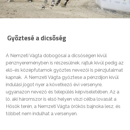
Győztesé a dicsőség
A Nemzeti Vágta dobogósai a dicsőségen kívül
pénznyereményben is részesülnek, rajtuk kívül pedig az
elő-és középfutamok győztes nevezői is pénzjutalmat
kapnak. A Nemzeti Vágta győztese a pénzdíjon kívül
indulási jogot nyer a következő évi versenyre,
ugyanazon nevező és település képviseletében. Az a
ló, aki háromszor is első helyen viszi célba lovasát a
Hősök terén, a Nemzeti Vágta örökös bajnoka lesz, és
többet nem indulhat a versenyen.