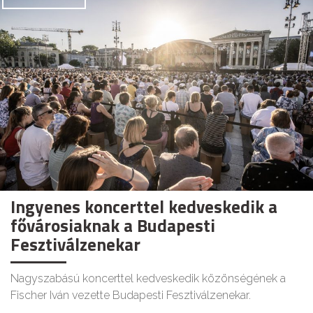
Ingyenes koncerttel kedveskedik a
fővárosiaknak a Budapesti
Fesztiválzenekar
Nagyszabású koncerttel kedveskedik közönségének a
Fischer Iván vezette Budapesti Fesztiválzenekar.