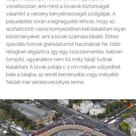
vonatkozóan, ami mind a lovasok biztonságát,
valamint a verseny kényelmességét szolgálják. A
pályaépítés során a legnagyobb kihívás, hogy az
aszfaltozott városi környezetben kell kialakítani olyan
körülményeket, ami a lovak számára ideális. Ehhez
speciális homok granulátumot használnak fel, több
rétegben eligazítva, így egy csúszásmentes, kellően
tompító, ugyanakkor nem túl mély talajt tudnak
kialakítani. A lovak patája 1-3 cm mélyen süllyedhet
bele a talajba, az ennél keményebb vagy mélyebb
felület már sérülésveszélyes lenne.