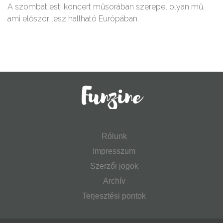
A szombat esti koncert műsorában szerepel olyan mű,
ami először lesz hallható Európában.
Rólunk
Impresszum
Szerzői jogok
Archív
Terjesztési pontok