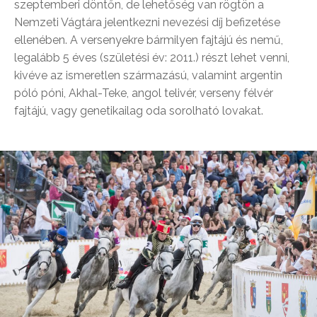
szeptemberi döntőn, de lehetőség van rögtön a
Nemzeti Vágtára jelentkezni nevezési díj befizetése
ellenében. A versenyekre bármilyen fajtájú és nemű,
legalább 5 éves (születési év: 2011.) részt lehet venni,
kivéve az ismeretlen származású, valamint argentin
póló póni, Akhal-Teke, angol telivér, verseny félvér
fajtájú, vagy genetikailag oda sorolható lovakat.