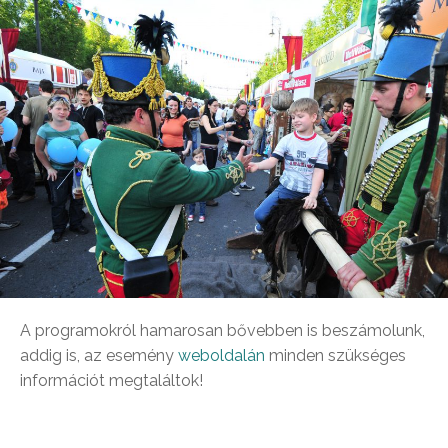
A programokról hamarosan bővebben is beszámolunk,
addig is, az esemény
weboldalán
minden szükséges
információt megtaláltok!