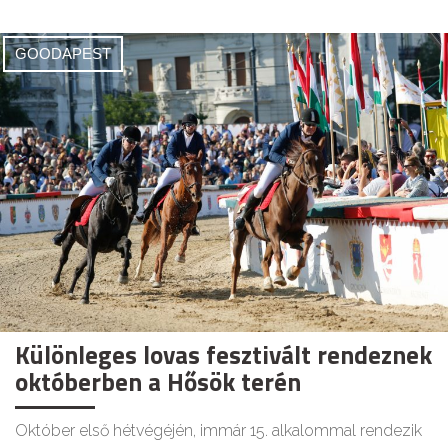
GOODAPEST
Különleges lovas fesztivált rendeznek
októberben a Hősök terén
Október első hétvégéjén, immár 15. alkalommal rendezik