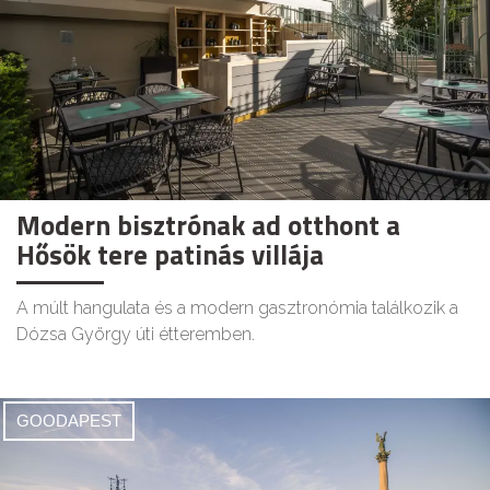
Modern bisztrónak ad otthont a
Hősök tere patinás villája
A múlt hangulata és a modern gasztronómia találkozik a
Dózsa György úti étteremben.
GOODAPEST