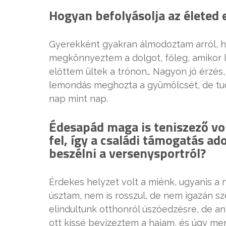
Hogyan befolyásolja az életed
Gyerekként gyakran álmodoztam arról, h
megkönnyeztem a dolgot, főleg, amikor lá
előttem ültek a trónon… Nagyon jó érzés,
lemondás meghozta a gyümölcsét, de tud
nap mint nap.
Édesapád maga is teniszező volt
fel, így a családi támogatás ado
beszélni a versenysportról?
Érdekes helyzet volt a miénk, ugyanis a
úsztam, nem is rosszul, de nem igazán s
elindultunk otthonról úszóedzésre, de a
ott kissé bevizeztem a hajam, és úgy me