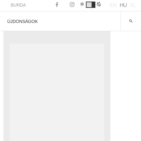
EN
HU
SL
BURDA
ÚJDONSÁGOK