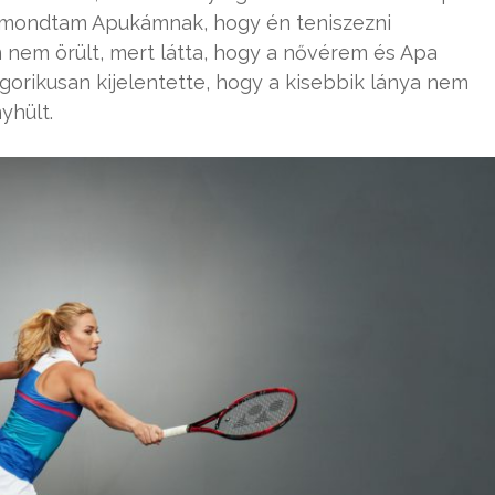
egmondtam Apukámnak, hogy én teniszezni
 nem örült, mert látta, hogy a nővérem és Apa
egorikusan kijelentette, hogy a kisebbik lánya nem
yhült.