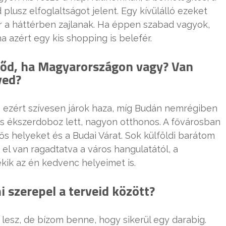
 plusz elfoglaltságot jelent. Egy kívülálló ezeket
r a háttérben zajlanak. Ha éppen szabad vagyok,
ha azért egy kis shopping is belefér.
időd, ha Magyarországon vagy? Van
yed?
, ezért szívesen járok haza, míg Budán nemrégiben
 kis ékszerdoboz lett, nagyon otthonos. A fővárosban
ős helyeket és a Budai Várat. Sok külföldi barátom
l van ragadtatva a város hangulatától, a
ekik az én kedvenc helyeimet is.
i szerepel a terveid között?
lesz, de bízom benne, hogy sikerül egy darabig.