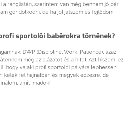
ni a ranglistán, szerintem van még bennem jó pár
m gondolkodni, de ha jól játszom és fejlődöm
profi sportolói babérokra törnének?
agamnak: DWP (Discipline, Work, Patience), azaz
tenném még az alázatot és a hitet. Azt hiszem, ez
ll, hogy valaki profi sportolói pályára léphessen.
kelek fel hajnalban és megyek edzésre, de
sinálom, amit imádok!