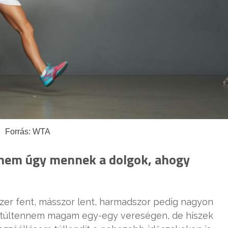
Forrás: WTA
 nem úgy mennek a dolgok, ahogy
zer fent, másszor lent, harmadszor pedig nagyon
 túltennem magam egy-egy vereségen, de hiszek