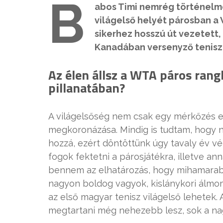
B
abos Timi nemrég történelme
világelső helyét párosban a 
sikerhez hosszú út vezetett
Kanadában versenyző teniszc
Az élen állsz a WTA páros rangl
pillanatában?
A világelsőség nem csak egy mérkőzés 
megkoronázása. Mindig is tudtam, hogy 
hozzá, ezért döntöttünk úgy tavaly év v
fogok fektetni a párosjátékra, illetve a
bennem az elhatározás, hogy mihamarabb
nagyon boldog vagyok, kislánykori álmom 
az első magyar tenisz világelső lehetek
megtartani még nehezebb lesz, sok a na