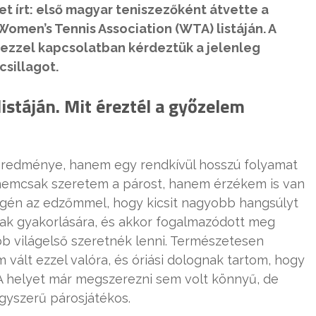
t írt: első magyar teniszezőként átvette a
Women’s Tennis Association (WTA) listáján. A
, ezzel kapcsolatban kérdeztük a jelenleg
sillagot.
istáján. Mit éreztél a győzelem
eredménye, hanem egy rendkívül hosszú folyamat
nemcsak szeretem a párost, hanem érzékem is van
égén az edzőmmel, hogy kicsit nagyobb hangsúlyt
nnak gyakorlására, és akkor fogalmazódott meg
 világelső szeretnék lenni. Természetesen
vált ezzel valóra, és óriási dolognak tartom, hogy
. A helyet már megszerezni sem volt könnyű, de
gyszerű párosjátékos.