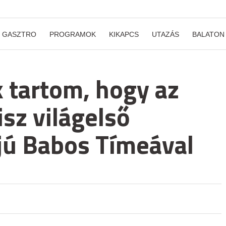
GASZTRO
PROGRAMOK
KIKAPCS
UTAZÁS
BALATON
k tartom, hogy az
sz világelső
rjú Babos Tímeával