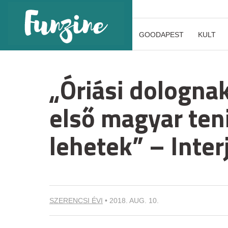
GOODAPEST
KULT
„Óriási dologna
első magyar teni
lehetek” – Inte
SZERENCSI ÉVI
•
2018. AUG. 10.