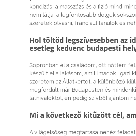
kondizás, a masszázs és a fizió mind-mind
nem látja, a legfontosabb dolgok sokszo
szeretek olvasni, franciául tanulok és né
Hol töltöd legszívesebben az 
esetleg kedvenc budapesti hel
Sopronban él a családom, ott nőttem fel
készült el a lakásom, amit imádok. Igazi
szeretem az Állatkertet, a különböző kiül
megfordult már Budapesten és mindenki e
látnivalóktól, én pedig szívből ajánlom n
Mi a következő kitűzött cél, am
A világelsőség megtartása nehéz feladat 