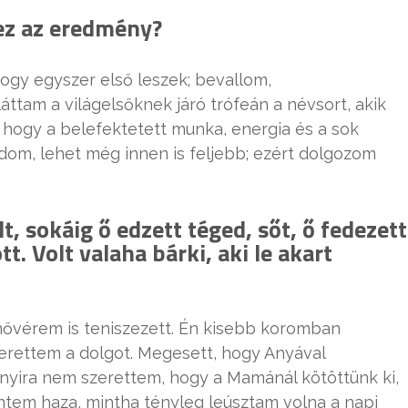
 ez az eredmény?
ogy egyszer első leszek; bevallom,
ttam a világelsőknek járó trófeán a névsort, akik
 hogy a belefektetett munka, energia és a sok
om, lehet még innen is feljebb; ezért dolgozom
, sokáig ő edzett téged, sőt, ő fedezett
tt. Volt valaha bárki, aki le akart
 nővérem is teniszezett. Én kisebb koromban
zerettem a dolgot. Megesett, hogy Anyával
nnyira nem szerettem, hogy a Mamánál kötöttünk ki,
ntem haza, mintha tényleg leúsztam volna a napi