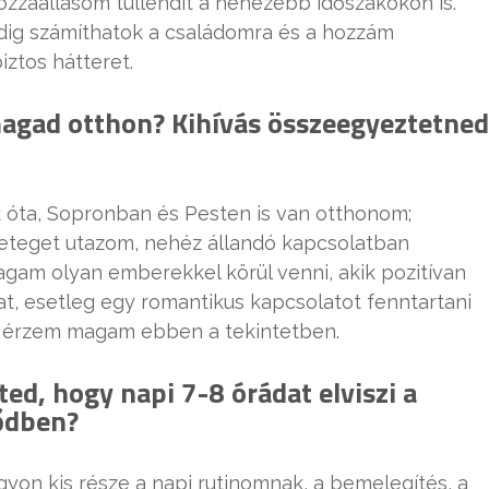
zzáállásom túllendít a nehezebb időszakokon is.
dig számíthatok a családomra és a hozzám
iztos hátteret.
magad otthon? Kihívás összeegyeztetned
óta, Sopronban és Pesten is van otthonom;
eteget utazom, nehéz állandó kapcsolatban
agam olyan emberekkel körül venni, akik pozitívan
, esetleg egy romantikus kapcsolatot fenntartani
ek érzem magam ebben a tekintetben.
ed, hogy napi 7-8 órádat elviszi a
dődben?
agyon kis része a napi rutinomnak, a bemelegítés, a