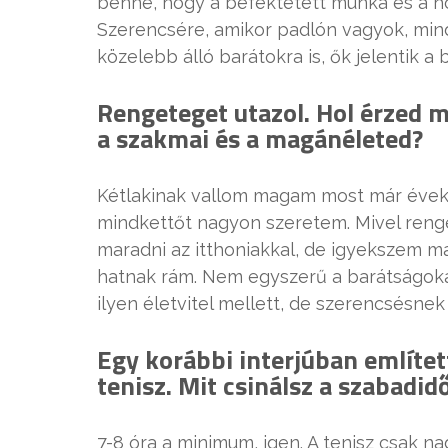
benne, hogy a befektetett munka és a ho
Szerencsére, amikor padlón vagyok, min
közelebb álló barátokra is, ők jelentik a b
Rengeteget utazol. Hol érzed 
a szakmai és a magánéleted?
Kétlakinak vallom magam most már évek 
mindkettőt nagyon szeretem. Mivel reng
maradni az itthoniakkal, de igyekszem m
hatnak rám. Nem egyszerű a barátságokat
ilyen életvitel mellett, de szerencsésn
Egy korábbi interjúban említett
tenisz. Mit csinálsz a szabadi
7-8 óra a minimum, igen. A tenisz csak n