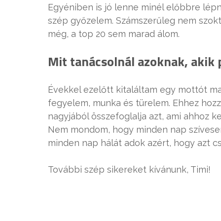
Egyéniben is jó lenne minél előbbre lép
szép győzelem. Számszerűleg nem szokta
még, a top 20 sem marad álom.
Mit tanácsolnál azoknak, akik 
Évekkel ezelőtt kitaláltam egy mottót m
fegyelem, munka és türelem. Ehhez hozzá
nagyjából összefoglalja azt, ami ahhoz ke
Nem mondom, hogy minden nap szívesen 
minden nap hálát adok azért, hogy azt c
További szép sikereket kívánunk, Timi!