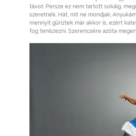
távot. Persze ez nem tartott sokáig, m
szeretnék. Hát, mit ne mondjak, Anyukám
mennyit güriztek már akkor is, ezért kat
fog teniszezni. Szerencsére azóta megen