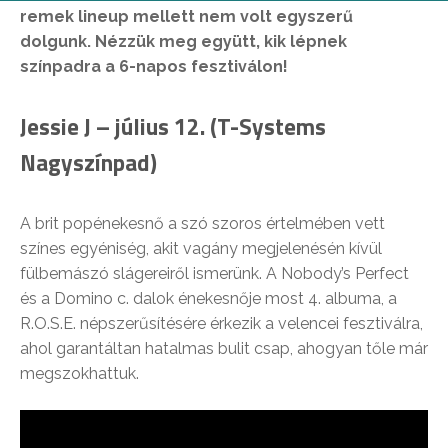
remek lineup mellett nem volt egyszerű
dolgunk. Nézzük meg együtt, kik lépnek
színpadra a 6-napos fesztiválon!
Jessie J – július 12. (T-Systems
Nagyszínpad)
A brit popénekesnő a szó szoros értelmében vett
színes egyéniség, akit vagány megjelenésén kívül
fülbemászó slágereiről ismerünk. A Nobody’s Perfect
és a Domino c. dalok énekesnője most 4. albuma, a
R.O.S.E. népszerűsítésére érkezik a velencei fesztiválra,
ahol garantáltan hatalmas bulit csap, ahogyan tőle már
megszokhattuk.