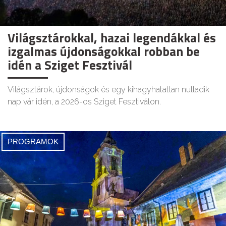
Világsztárokkal, hazai legendákkal és
izgalmas újdonságokkal robban be
idén a Sziget Fesztivál
Világsztárok, újdonságok és egy kihagyhatatlan nulladik
nap vár idén, a 2026-os Sziget Fesztiválon.
PROGRAMOK