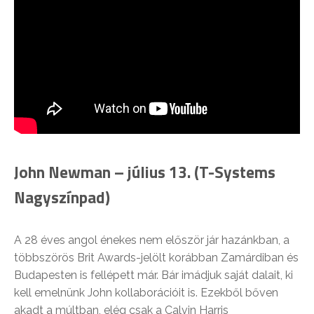
John Newman – július 13. (T-Systems
Nagyszínpad)
A 28 éves angol énekes nem először jár hazánkban, a
többszörös Brit Awards-jelölt korábban Zamárdiban és
Budapesten is fellépett már. Bár imádjuk saját dalait, ki
kell emelnünk John kollaborációit is. Ezekből bőven
akadt a múltban, elég csak a Calvin Harris