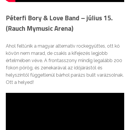
Péterfi Bory & Love Band – július 15.
(Rauch Mymusic Arena)
Ahol feltűnik a magyar alternatív rockegyüttes, ott kő
kövön nem marad, de csakis a kifejezés legjobb
értelmében véve. A frontasszony mindig legalább 200
fokon pörög, és zenekarával az időjárástól és
helyszíntől függetlenül bárhol parázs bulit varázsolnak.
Ott a helyed!