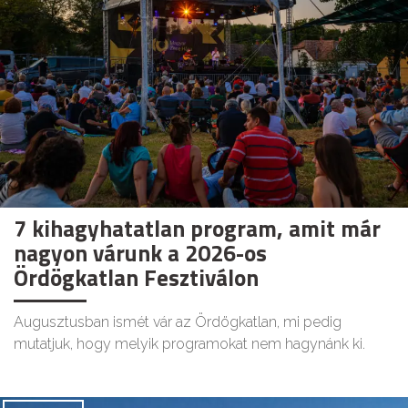
7 kihagyhatatlan program, amit már
nagyon várunk a 2026-os
Ördögkatlan Fesztiválon
Augusztusban ismét vár az Ördögkatlan, mi pedig
mutatjuk, hogy melyik programokat nem hagynánk ki.