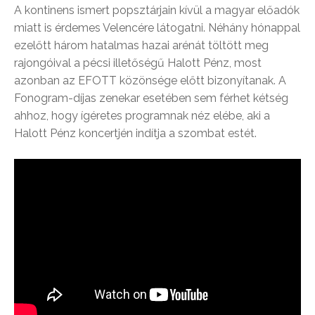
A kontinens ismert popsztárjain kívül a magyar előadók
miatt is érdemes Velencére látogatni. Néhány hónappal
ezelőtt három hatalmas hazai arénát töltött meg
rajongóival a pécsi illetőségű Halott Pénz, most
azonban az EFOTT közönsége előtt bizonyítanak. A
Fonogram-díjas zenekar esetében sem férhet kétség
ahhoz, hogy ígéretes programnak néz elébe, aki a
Halott Pénz koncertjén indítja a szombat estét.