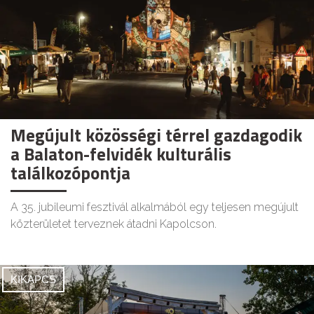
Megújult közösségi térrel gazdagodik
a Balaton-felvidék kulturális
találkozópontja
A 35. jubileumi fesztivál alkalmából egy teljesen megújult
közterületet terveznek átadni Kapolcson.
KIKAPCS