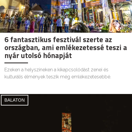
6 fantasztikus fesztivál szerte az
országban, ami emlékezetessé teszi a
nyár utolsó hónapját
Ezeken a helyszíneken a kikapcsolódást zenei és
kulturális élmények teszik még emlékezetesebbé.
BALATON