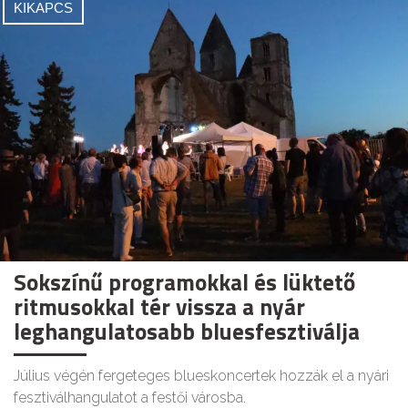
KIKAPCS
Sokszínű programokkal és lüktető
ritmusokkal tér vissza a nyár
leghangulatosabb bluesfesztiválja
Július végén fergeteges blueskoncertek hozzák el a nyári
fesztiválhangulatot a festői városba.