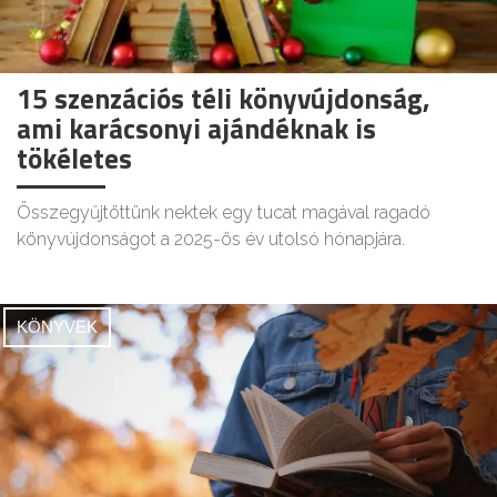
15 szenzációs téli könyvújdonság,
ami karácsonyi ajándéknak is
tökéletes
Összegyűjtöttünk nektek egy tucat magával ragadó
könyvújdonságot a 2025-ös év utolsó hónapjára.
KÖNYVEK