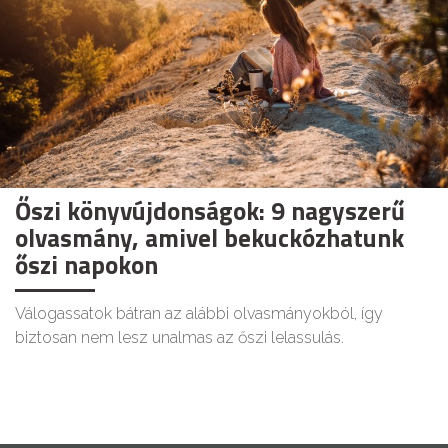
Őszi könyvújdonságok: 9 nagyszerű
olvasmány, amivel bekuckózhatunk
őszi napokon
Válogassatok bátran az alábbi olvasmányokból, így
biztosan nem lesz unalmas az őszi lelassulás.