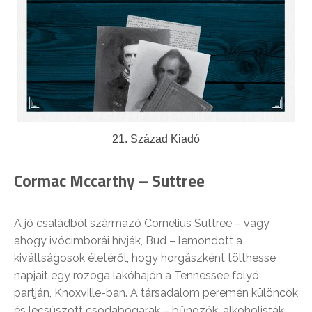
21. Század Kiadó
Cormac Mccarthy –
Suttree
A jó családból származó Cornelius Suttree – vagy
ahogy ivócimborái hívják, Bud – lemondott a
kiváltságosok életéről, hogy horgászként tölthesse
napjait egy rozoga lakóhajón a Tennessee folyó
partján, Knoxville-ban. A társadalom peremén különcök
és lecsúszott csodabogarak – bűnözők, alkoholisták,