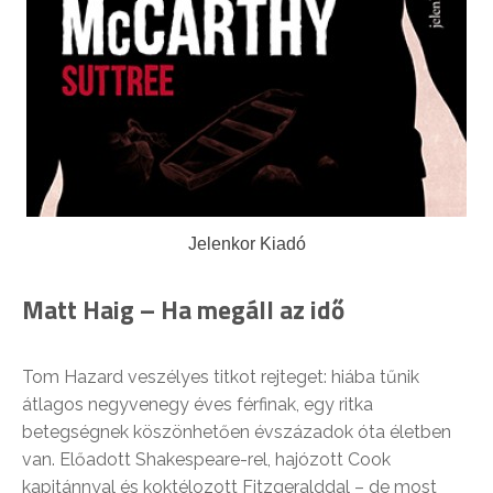
Jelenkor Kiadó
Matt Haig –
Ha megáll az idő
Tom Hazard veszélyes titkot rejteget: hiába tűnik
átlagos negyvenegy éves férfinak, egy ritka
betegségnek köszönhetően évszázadok óta életben
van. Előadott Shakespeare-rel, hajózott Cook
kapitánnyal és koktélozott Fitzgeralddal – de most