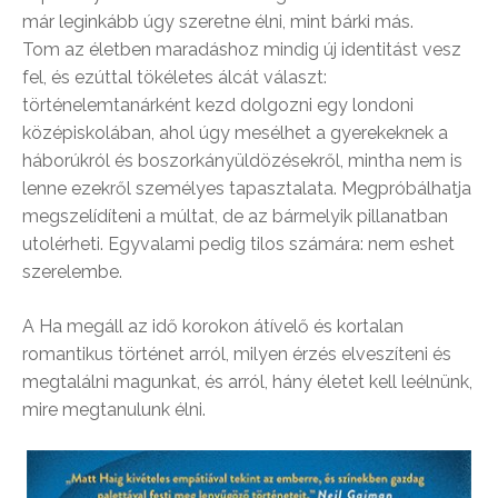
már leginkább úgy szeretne élni, mint bárki más.
Tom az életben maradáshoz mindig új identitást vesz
fel, és ezúttal tökéletes álcát választ:
történelemtanárként kezd dolgozni egy londoni
középiskolában, ahol úgy mesélhet a gyerekeknek a
háborúkról és boszorkányüldözésekről, mintha nem is
lenne ezekről személyes tapasztalata. Megpróbálhatja
megszelídíteni a múltat, de az bármelyik pillanatban
utolérheti. Egyvalami pedig tilos számára: nem eshet
szerelembe.
A Ha megáll az idő korokon átívelő és kortalan
romantikus történet arról, milyen érzés elveszíteni és
megtalálni magunkat, és arról, hány életet kell leélnünk,
mire megtanulunk élni.