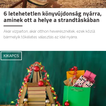
6 letehetetlen könyvújdonság nyárra,
aminek ott a helye a strandtáskában
Akár vízparton, akár otthon heverésznétek, ezek közül
bármelyik tökéletes választás az idei nyárra.
KIKAPCS