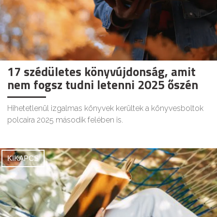
17 szédületes könyvújdonság, amit
nem fogsz tudni letenni 2025 őszén
Hihetetlenül izgalmas könyvek kerültek a könyvesboltok
polcaira 2025 második felében is.
KIKAPCS