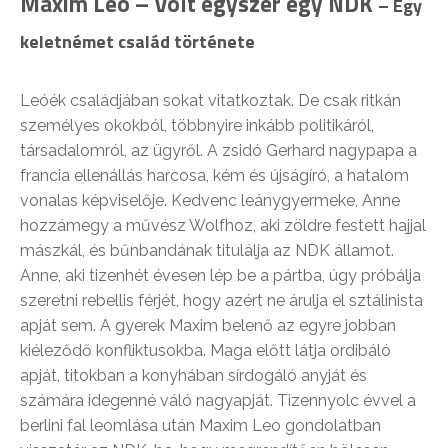
Maxim Leo –
Volt egyszer egy NDK
– Egy
keletnémet család története
Leóék családjában sokat vitatkoztak. De csak ritkán
személyes okokból, többnyire inkább politikáról,
társadalomról, az ügyről. A zsidó Gerhard nagypapa a
francia ellenállás harcosa, kém és újságíró, a hatalom
vonalas képviselője. Kedvenc leánygyermeke, Anne
hozzámegy a művész Wolfhoz, aki zöldre festett hajjal
mászkál, és bűnbandának titulálja az NDK államot.
Anne, aki tizenhét évesen lép be a pártba, úgy próbálja
szeretni rebellis férjét, hogy azért ne árulja el sztálinista
apját sem. A gyerek Maxim belenő az egyre jobban
kiéleződő konfliktusokba. Maga előtt látja ordibáló
apját, titokban a konyhában sírdogáló anyját és
számára idegenné váló nagyapját. Tizennyolc évvel a
berlini fal leomlása után Maxim Leo gondolatban