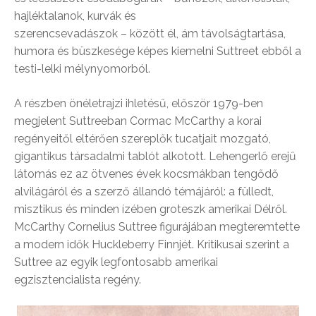
hajléktalanok, kurvák és
szerencsevadászok – között él, ám távolságtartása,
humora és büszkesége képes kiemelni Suttreet ebből a
testi-lelki mélynyomorból.
A részben önéletrajzi ihletésű, először 1979-ben
megjelent Suttreeban Cormac McCarthy a korai
regényeitől eltérően szereplők tucatjait mozgató,
gigantikus társadalmi tablót alkotott. Lehengerlő erejű
látomás ez az ötvenes évek kocsmákban tengődő
alvilágáról és a szerző állandó témájáról: a fülledt,
misztikus és minden ízében groteszk amerikai Délről.
McCarthy Cornelius Suttree figurájában megteremtette
a modern idők Huckleberry Finnjét. Kritikusai szerint a
Suttree az egyik legfontosabb amerikai
egzisztencialista regény.