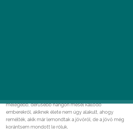
Paul Auster –
Brooklyni balgaságok
Az elvált, nyugdíjas Nathan Glass már nem vágyik
másra, csak magányra és névtelenségre, ezért
visszavonul gyerekkora helyszínére, Brooklynba.
Csakhogy találkozik rég nem látott unokaöccsével,
Tommal, aki valaha akadémiai ambíciókat dédelgetett,
ám most taxisofőr, majd annak barátjával, a kétes
múltú antikvárius Harryvel, és hamarosan azt veszi
észre, hogy egy összeesküvés részese, amelynek
tárgya egy hamisított kézirat, célja pedig a bosszú.
Paul Auster ebben a regényében a tőle megszokottnál
melegebb, derűsebb hangon mesél kallódó
emberekről, akiknek élete nem úgy alakult, ahogy
remélték, akik már lemondtak a jövőről, de a jövő még
korántsem mondott le róluk.