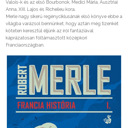
Valois-k és az első Bourbonok, Medici Mária, Ausztriai
Anna, XIII. Lajos és Richelieu kora.
Merle nagy sikerű regényciklusának első könyve ebbe a
világba varázsol bennünket, hogy aztán még tizenkét
köteten keresztül éljünk az írói fantáziával
káprázatosan föltámasztott középkori
Franciaországban.