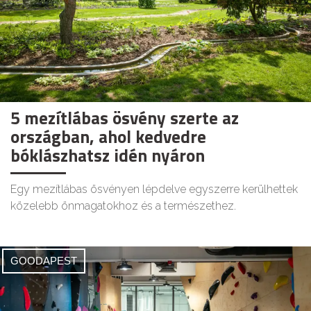
5 mezítlábas ösvény szerte az
országban, ahol kedvedre
bóklászhatsz idén nyáron
Egy mezítlábas ösvényen lépdelve egyszerre kerülhettek
közelebb önmagatokhoz és a természethez.
GOODAPEST