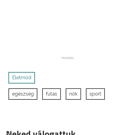
Életmód
egészség
futás
nők
sport
Neked válogattuk