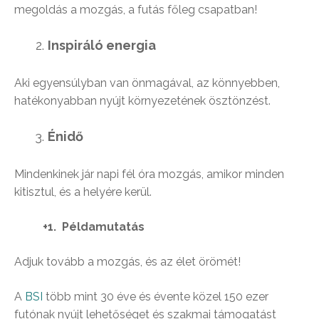
megoldás a mozgás, a futás főleg csapatban!
Inspiráló energia
Aki egyensúlyban van önmagával, az könnyebben,
hatékonyabban nyújt környezetének ösztönzést.
Énidő
Mindenkinek jár napi fél óra mozgás, amikor minden
kitisztul, és a helyére kerül.
+1. Példamutatás
Adjuk tovább a mozgás, és az élet örömét!
A
BSI
több mint 30 éve és évente közel 150 ezer
futónak nyújt lehetőséget és szakmai támogatást