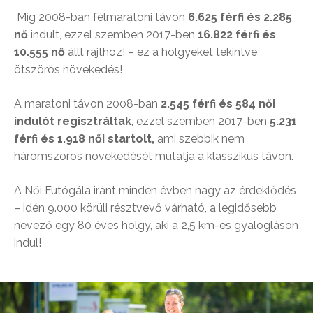
Míg 2008-ban félmaratoni távon
6.625 férfi és 2.285
nő
indult, ezzel szemben 2017-ben
16.822 férfi és
10.555 nő
állt rajthoz! – ez a hölgyeket tekintve
ötszörös növekedés!
A maratoni távon 2008-ban
2.545 férfi és 584 női
indulót regisztráltak
, ezzel szemben 2017-ben
5.231
férfi és 1.918 női startolt,
ami szebbik nem
háromszoros növekedését mutatja a klasszikus távon.
A Női Futógála iránt minden évben nagy az érdeklődés
– idén 9.000 körüli résztvevő várható, a legidősebb
nevező egy 80 éves hölgy, aki a 2,5 km-es gyalogláson
indul!