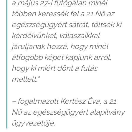
a május 27-i futógálán minél
többen keressék fel a 21 Nő az
egészségügyért sátrát, töltsék ki
kérdőívünket, válaszaikkal
járuljanak hozzá, hogy minél
átfogóbb képet kapjunk arról,
hogy ki miért dönt a futás
mellett.”
– fogalmazott Kertész Éva, a 21
Nő az egészségügyért alapítvány
ügyvezetője.