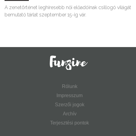
A zenetörténet leghíresebb női előadóinak csillogó világát
bemutató tárlat szeptember 15-ig vár.
Rólunk
Impresszum
Szerzői jogok
Archív
Terjesztési pontok