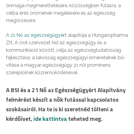
önmaga megmérettetésére, közösségben futásra, a
célba érés örömének megélésére és az egészség
megőrzésére.
A
21 Nő az egészségügyért
alapítója a Hungaropharma
Zrt. A civil szervezet híd az egészségügy és a
kommunikáció között, célja az egészségtudatosság
fej­lesz­té­se, a lakosság egészségügyi is­me­re­te­i­nek bő­
ví­té­se a magyar egészségügy 21 női prominens
szereplőinek közreműködésével.
A BSI és a 21 Nő az Egészségügyért Alapítvány
felmérést készít a nők futással kapcsolatos
szokásairól. Ha te is ki szeretnéd tölteni a
kérdőívet,
ide kattintva
teheted meg.