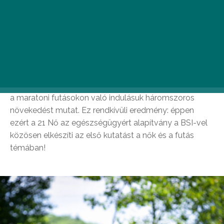
Maraton vagy félmaraton, 1 km vagy 21 km – számukra
nemcsak távok hossza, és nem is csak a percekben
mérhető teljesítmény a mérvadó, hanem
összességében a futás nyújtotta élmény – derül ki a
Budapest Sportiroda (BSI) 10 évre visszanyúló
adataiból. A félmaratonon való részvételük 2008-2017
között megötszöröződött, míg ugyanezen időszakban
a maratoni futásokon való indulásuk háromszoros
növekedést mutat. Ez rendkívüli eredmény: éppen
ezért a 21 Nő az egészségügyért alapítvány a BSI-vel
közösen elkészíti az első kutatást a nők és a futás
témában!