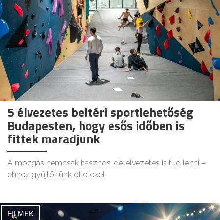
5 élvezetes beltéri sportlehetőség
Budapesten, hogy esős időben is
fittek maradjunk
A mozgás nemcsak hasznos, de élvezetes is tud lenni –
ehhez gyűjtöttünk ötleteket.
FILMEK