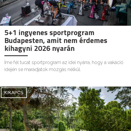
5+1 ingyenes sportprogram
Budapesten, amit nem érdemes
kihagyni 2026 nyarán
Íme fél tucat sportprogram az idei nyárra, hogy a vakáció
idején se maradjatok mozgás nélkül.
KIKAPCS