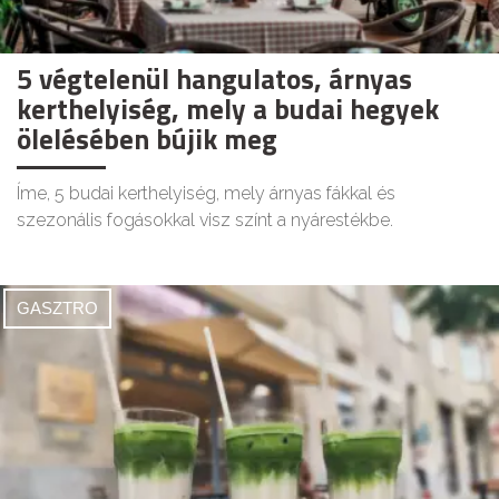
5 végtelenül hangulatos, árnyas
kerthelyiség, mely a budai hegyek
ölelésében bújik meg
Íme, 5 budai kerthelyiség, mely árnyas fákkal és
szezonális fogásokkal visz színt a nyárestékbe.
GASZTRO