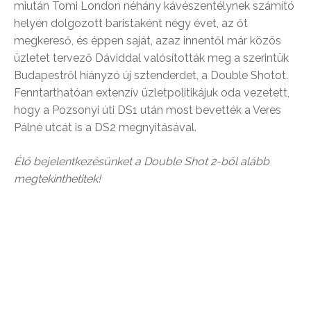
miután Tomi London néhány kávészentélynek számító
helyén dolgozott baristaként négy évet, az őt
megkereső, és éppen saját, azaz innentől már közös
üzletet tervező Dáviddal valósították meg a szerintük
Budapestről hiányzó új sztenderdet, a Double Shotot.
Fenntarthatóan extenzív üzletpolitikájuk oda vezetett,
hogy a Pozsonyi úti DS1 után most bevették a Veres
Pálné utcát is a DS2 megnyitásával.
Élő bejelentkezésünket a Double Shot 2-ből alább
megtekinthetitek!