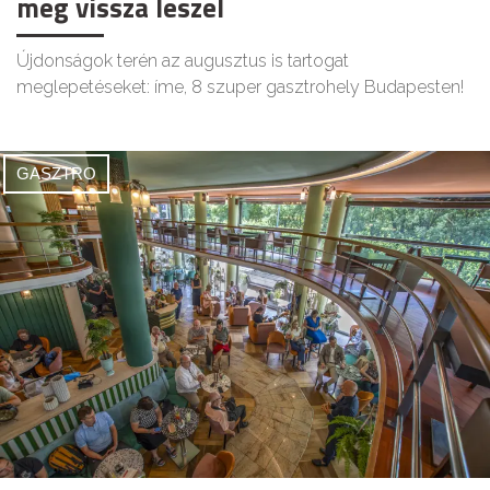
meg vissza leszel
Újdonságok terén az augusztus is tartogat
meglepetéseket: íme, 8 szuper gasztrohely Budapesten!
GASZTRO