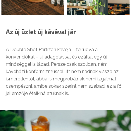
Az új üzlet új kávéval jár
A Double Shot Partizán kávéja – felrúgva a
konvenciókat – új adagolással és ezáltal egy új
minőséggel is lázad. Persze csak szolidan, némi
kávéházi konformizmussal. Itt nem riadnak vissza az
ismeretlentől, abba is megpróbálnak némi izgalmat
csempészni, amibe sokak szerint nem szabad: ez a fő
jellemzője ételkínálatuknak is.