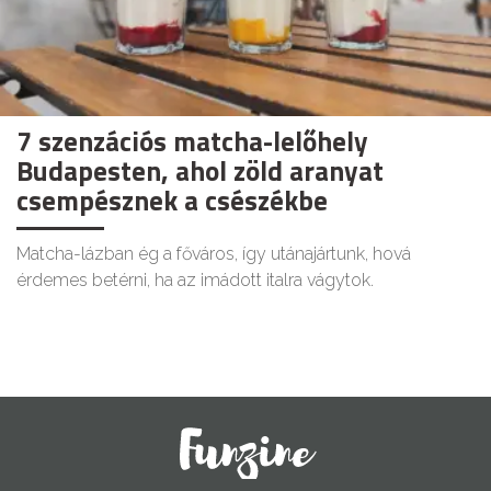
7 szenzációs matcha-lelőhely
Budapesten, ahol zöld aranyat
csempésznek a csészékbe
Matcha-lázban ég a főváros, így utánajártunk, hová
érdemes betérni, ha az imádott italra vágytok.