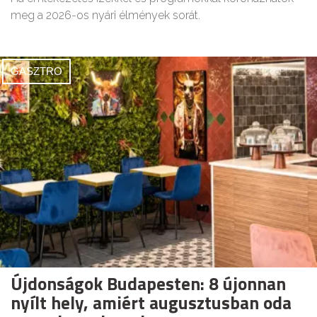
meg a 2026-os nyári élmények sorát.
GASZTRO
Újdonságok Budapesten: 8 újonnan
nyílt hely, amiért augusztusban oda