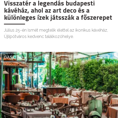
Visszatér a legendás budapesti
kávéház, ahol az art deco és a
különleges ízek játsszák a főszerepet
Július 25-én ismét megtelik élettel az ikonikus kávéház,
Újlipótváros kedvenc találkozóhelye.
GASZTRO