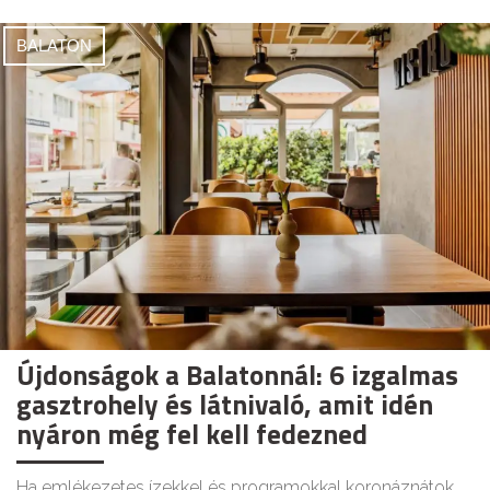
BALATON
Újdonságok a Balatonnál: 6 izgalmas
gasztrohely és látnivaló, amit idén
nyáron még fel kell fedezned
Ha emlékezetes ízekkel és programokkal koronáznátok