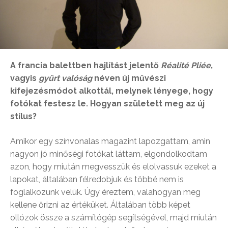
A francia balettben hajlítást jelentő
Réalité Pliée
,
vagyis
gyűrt valóság
néven új művészi
kifejezésmódot alkottál, melynek lényege, hogy
fotókat festesz le. Hogyan született meg az új
stílus?
Amikor egy színvonalas magazint lapozgattam, amin
nagyon jó minőségi fotókat láttam, elgondolkodtam
azon, hogy miután megvesszük és elolvassuk ezeket a
lapokat, általában félredobjuk és többé nem is
foglalkozunk velük. Úgy éreztem, valahogyan meg
kellene őrizni az értéküket. Általában több képet
ollózok össze a számítógép segítségével, majd miután