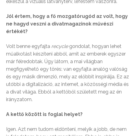
elkészül a vizuális látványterv, lefestem vászonra.
Jól értem, hogy a fő mozgatórugód az volt, hogy
ne hagyd veszni a divatmagazinok művészi
értékét?
Volt benne egyfajta
recycle
gondolat, hogyan lehet
műalkotást készíteni abból, amit az emberek egyszer
már félredobtak. Úgy látom, a mai világban
megfigyelhető egy törés: van egyfajta analóg valóság
és egy másik dimenzió, mely az előbbit inspirálja. Ez az
utóbbi a digitalizáció, az internet, a közösségi média és
a divat világa. Ebből a kettőből született meg az én
irányzatom.
A kettő között is foglal helyet?
Igen. Azt nem tudom eldönteni, melyik a jobb, de nem