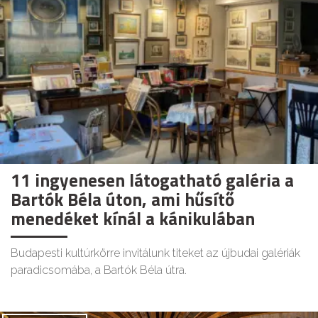
11 ingyenesen látogatható galéria a
Bartók Béla úton, ami hűsítő
menedéket kínál a kánikulában
Budapesti kultúrkörre invitálunk titeket az újbudai galériák
paradicsomába, a Bartók Béla útra.