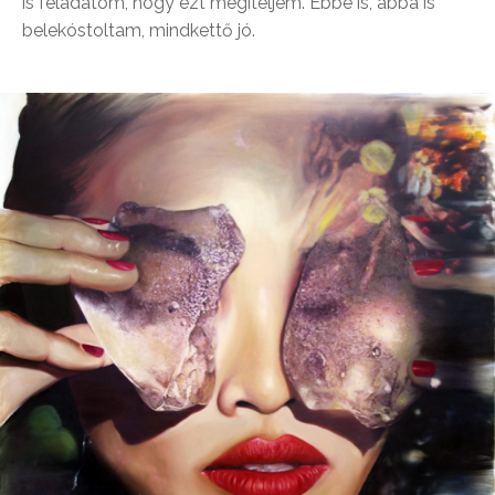
is feladatom, hogy ezt megítéljem. Ebbe is, abba is
belekóstoltam, mindkettő jó.