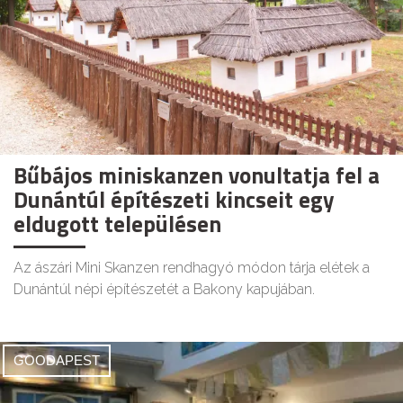
Bűbájos miniskanzen vonultatja fel a
Dunántúl építészeti kincseit egy
eldugott településen
Az ászári Mini Skanzen rendhagyó módon tárja elétek a
Dunántúl népi építészetét a Bakony kapujában.
GOODAPEST