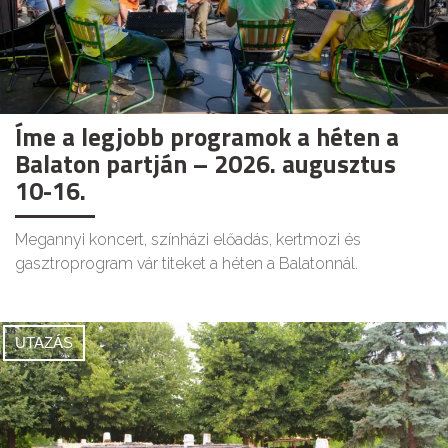
Íme a legjobb programok a héten a
Balaton partján – 2026. augusztus
10-16.
Megannyi koncert, színházi előadás, kertmozi és
gasztroprogram vár titeket a héten a Balatonnál.
UTAZÁS