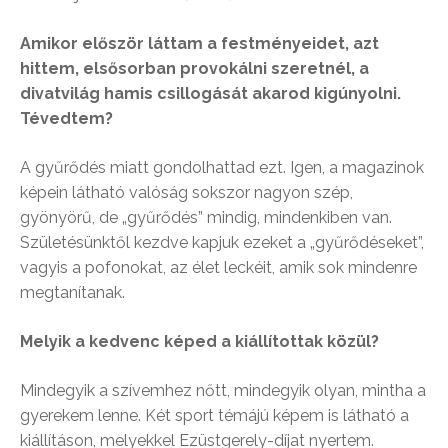
Amikor először láttam a festményeidet, azt
hittem, elsősorban provokálni szeretnél, a
divatvilág hamis csillogását akarod kigúnyolni.
Tévedtem?
A gyűrődés miatt gondolhattad ezt. Igen, a magazinok
képein látható valóság sokszor nagyon szép,
gyönyörű, de „gyűrődés” mindig, mindenkiben van.
Születésünktől kezdve kapjuk ezeket a „gyűrődéseket”,
vagyis a pofonokat, az élet leckéit, amik sok mindenre
megtanítanak.
Melyik a kedvenc képed a kiállítottak közül?
Mindegyik a szívemhez nőtt, mindegyik olyan, mintha a
gyerekem lenne. Két sport témájú képem is látható a
kiállításon, melyekkel Ezüstgerely-díjat nyertem.