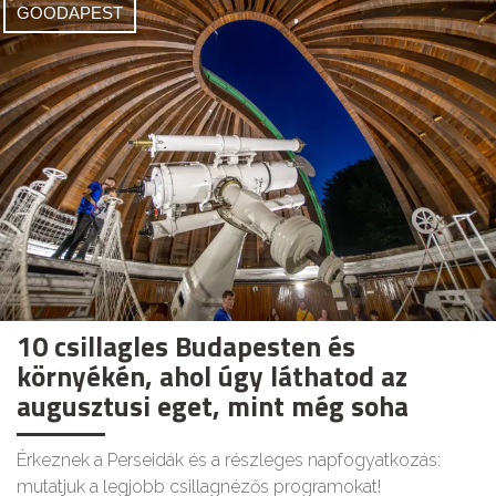
GOODAPEST
10 csillagles Budapesten és
környékén, ahol úgy láthatod az
augusztusi eget, mint még soha
Érkeznek a Perseidák és a részleges napfogyatkozás:
mutatjuk a legjobb csillagnézős programokat!