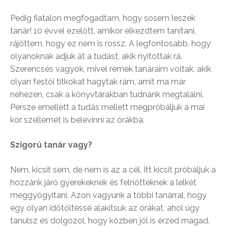
Pedig fiatalon megfogadtam, hogy sosem leszek
tanár! 10 évvel ezelőtt, amikor elkezdtem tanítani,
rájöttem, hogy ez nem is rossz. A legfontosabb, hogy
olyanoknak adjuk át a tudást, akik nyitottak rá.
Szerencsés vagyok, mivel remek tanáraim voltak, akik
olyan festői titkokat hagytak rám, amit ma már
nehezen, csak a könyvtárakban tudnánk megtalálni.
Persze emellett a tudás mellett megpróbáljuk a mai
kor szellemét is belevinni az órákba.
Szigorú tanár vagy?
Nem, kicsit sem, de nem is az a cél. Itt kicsit próbáljuk a
hozzánk járó gyerekeknek és felnőtteknek a lelkét
meggyógyítani. Azon vagyunk a többi tanárral, hogy
egy olyan időtöltéssé alakítsuk az órákat, ahol úgy
tanulsz és dolgozol, hogy közben jól is érzed magad.