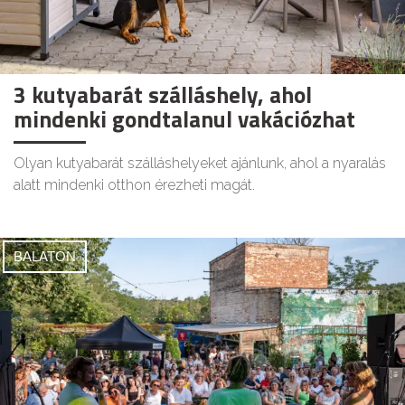
3 kutyabarát szálláshely, ahol
mindenki gondtalanul vakációzhat
Olyan kutyabarát szálláshelyeket ajánlunk, ahol a nyaralás
alatt mindenki otthon érezheti magát.
BALATON