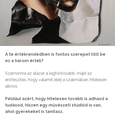
A te értékrendedben is fontos szerepet tölt be
ez a három érték?
Számomra az alázat a legfontosabb, majd az
erőfeszítés, hogy valamit elérj a szakmában, hitelesen
alkoss.
Például azért, hogy hitelesen tovább is adhasd a
tudásod, hiszen egy művészeti stúdiód is van,
ahol gyerekeket is tanítasz.