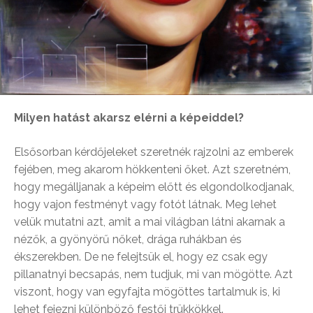
Milyen hatást akarsz elérni a képeiddel?
Elsősorban kérdőjeleket szeretnék rajzolni az emberek
fejében, meg akarom hökkenteni őket. Azt szeretném,
hogy megálljanak a képeim előtt és elgondolkodjanak,
hogy vajon festményt vagy fotót látnak. Meg lehet
velük mutatni azt, amit a mai világban látni akarnak a
nézők, a gyönyörű nőket, drága ruhákban és
ékszerekben. De ne felejtsük el, hogy ez csak egy
pillanatnyi becsapás, nem tudjuk, mi van mögötte. Azt
viszont, hogy van egyfajta mögöttes tartalmuk is, ki
lehet fejezni különböző festői trükkökkel.