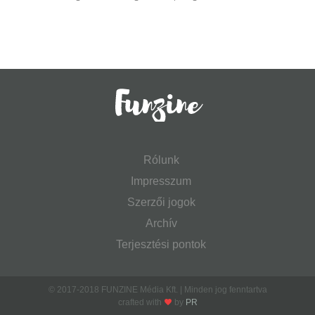
Rólunk
Impresszum
Szerzői jogok
Archív
Terjesztési pontok
© 2017-2018 FUNZINE Média Kft. | Minden jog fenntartva
crafted with
by
PR