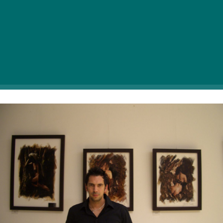
technikával készült, egyedülálló
festményekből a Budai Vár különleges új
kiállítóterében, a Mikve Galériában nyílt tárlat,
Infinity Ryhtm néven
. Garay Nagy Norberttel a
kiállítás előkészületei közben beszéltem, hogy a
beavasson a szemkápráztató képek mögött rejlő
művészi világába.