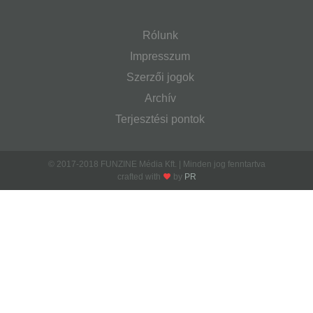
Rólunk
Impresszum
Szerzői jogok
Archív
Terjesztési pontok
© 2017-2018 FUNZINE Média Kft. | Minden jog fenntartva
crafted with
by
PR