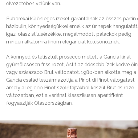
élvezetében velünk van.
Buborékai különleges ízeket garantálnak az összes partin 
házibulin, könnyedségükkel emelik az ünnepek hangulatát
igazi olasz stílusérzékkel megálmodott palackok pedig
minden alkalomra finom eleganciát kölcsönöznek.
A könnyed és letisztult prosecco mellett a Gancia kínál
gyümölcsösen friss rozét, Astit az édesebb ízek kedvelői
vagy szárazabb Brut változatot. 1980-ban alkotta meg a
Gancia család leszármazottja a Pinot di Pinot válogatást,
amely a legjobb Pinot szőlőfajtákból készül Brut és rozé
változatban, ezt a variánst klasszikusan aperitifként
fogyasztják Olaszországban.