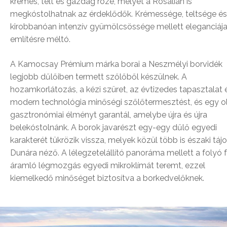
krémes, telt és gazdag rozé, melyet a Rosalián is
megkóstolhatnak az érdeklődők. Krémessége, teltsége és
kirobbanóan intenzív gyümölcsössége mellett eleganciája
említésre méltó.
A Kamocsay Prémium márka borai a Neszmélyi borvidék
legjobb dűlőiben termett szőlőből készülnek. A
hozamkorlátozás, a kézi szüret, az évtizedes tapasztalat 
modern technológia minőségi szőlőtermesztést, és egy o
gasztronómiai élményt garantál, amelybe újra és újra
belekóstolnánk. A borok javarészt egy-egy dűlő egyedi
karakterét tükrözik vissza, melyek közül több is északi tájo
Dunára néző. A lélegzetelállító panoráma mellett a folyó f
áramló légmozgás egyedi mikroklímát teremt, ezzel
kiemelkedő minőséget biztosítva a borkedvelőknek.