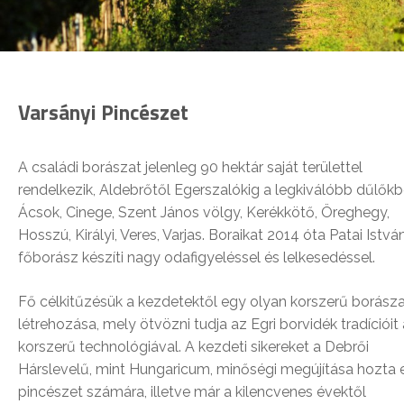
Varsányi Pincészet
A családi borászat jelenleg 90 hektár saját területtel
rendelkezik, Aldebrőtől Egerszalókig a legkiválóbb dűlőkb
Ácsok, Cinege, Szent János völgy, Kerékkötő, Öreghegy,
Hosszú, Királyi, Veres, Varjas. Boraikat 2014 óta Patai Istvá
főborász készíti nagy odafigyeléssel és lelkesedéssel.
Fő célkitűzésük a kezdetektől egy olyan korszerű borász
létrehozása, mely ötvözni tudja az Egri borvidék tradícióit 
korszerű technológiával. A kezdeti sikereket a Debrői
Hárslevelű, mint Hungaricum, minőségi megújítása hozta e
pincészet számára, illetve már a kilencvenes évektől