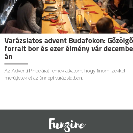
Varázslatos advent Budafokon: Gőzölgő
forralt bor és ezer élmény vár decembe
án
Az Adventi Pincejárat remek alkalom, hogy finom ízekkel
merüljetek el az ünnepi varázslatban.