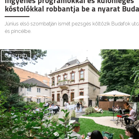
Ingyenes programokkal és különleges
kóstolókkal robbantja be a nyarat Bud
Június első szombatján ismét pezsgés költözik Budafok utc
és pincéibe.
GASZTRO