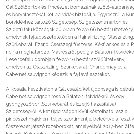
Gál Szőlőbirtok és Pincészet borházának szőlő-alapanya
és borválasztékát két borvidék biztosítja. Egyrészről a Ku
borvidékhez tartozó Szigetcsép, Szigetszentmárton és
Szigetújfalu községek dűlőiben fekvő 66 hektár ültetvény,
amelynek fajtaösszetételében a Rajnai rizling, Olaszrizling,
Szürkebarát, Ezerjó, Cserszegi fűszeres, Kékfrankos és a P
noir a meghatározó. Másrészről pedig a Balaton-felvidéke
Lesencefalu dombjain fekvő 10 hektár szőlőültetvény,
amelyen az Olaszrizling, Szürkebarát, Chardonnay és a
Cabernet sauvignon képezik a fajtaválasztékot.
A Rosalia Fesztiválon a Gál család két újdonsága is debütá
Cabernet sauvignon rosé a Balaton-felvidékről és egy
gyöngyözőbor (Szürkebarát és Ezerjó házasítása)
Szigetcsépről. A két újdonságon kívül kóstolható lesz a
pincészet majdnem teljes szortimentje, beleértve a feszti
főszerepet játszó rozéborokat, amelyekből 2017-ben ötfél
készült: Kékfrankos, Zweigelt, Pinot noir, Szent Márton ros