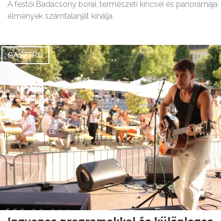
A festői Badacsony borai, természeti kincsei és panorámája
élmények számtalanját kínálja.
GASZTRO