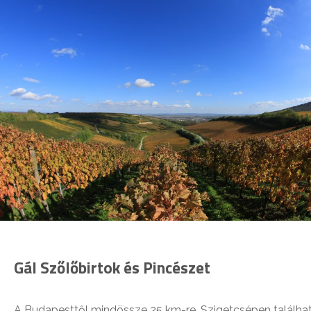
Gál Szőlőbirtok és Pincészet
A Budapesttől mindössze 25 km-re, Szigetcsépen találha