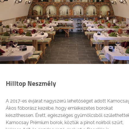
Hilltop Neszmély
A 2017-es évjárat nagyszerű lehetőséget adott Kamocsa
Ákos főborász kezébe, hogy emlékezetes borokat
készíthessen. Érett, egészséges gyümölcsből születhette
Kamocsay Prémium borok, köztük a pinot noirból szűrt,