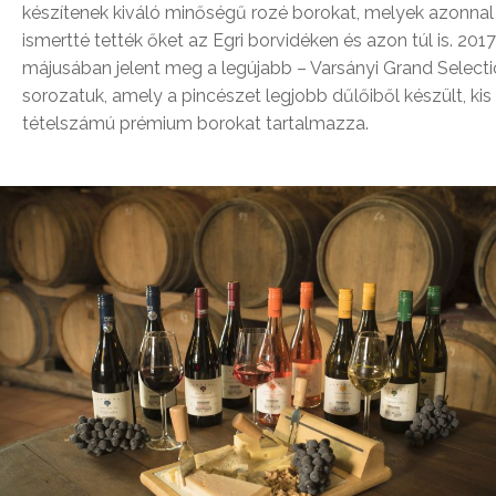
készítenek kiváló minőségű rozé borokat, melyek azonnal
ismertté tették őket az Egri borvidéken és azon túl is. 2017
májusában jelent meg a legújabb – Varsányi Grand Selecti
sorozatuk, amely a pincészet legjobb dűlőiből készült, kis
tételszámú prémium borokat tartalmazza.