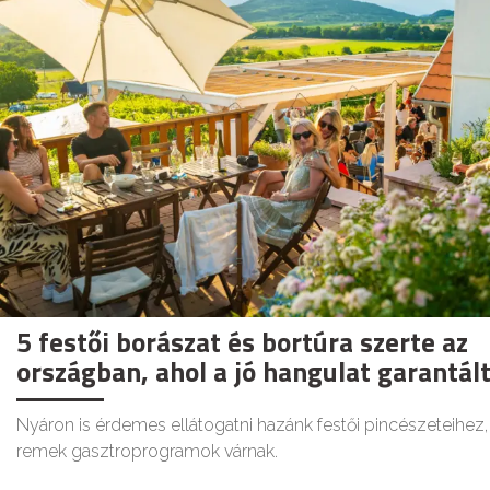
5 festői borászat és bortúra szerte az
országban, ahol a jó hangulat garantál
Nyáron is érdemes ellátogatni hazánk festői pincészeteihez,
remek gasztroprogramok várnak.