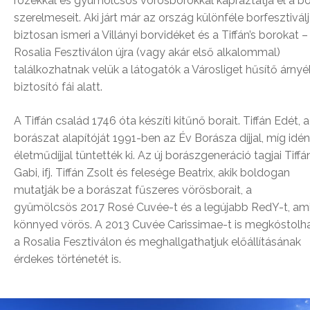
rozékkal és gyümölcsös vörösborokkal kápráztatja el a bo
szerelmeseit. Aki járt már az ország különféle borfesztiválj
biztosan ismeri a Villányi borvidéket és a Tiffán’s borokat –
Rosalia Fesztiválon újra (vagy akár első alkalommal)
találkozhatnak velük a látogatók a Városliget hűsítő árnyé
biztosító fái alatt.
A Tiffán család 1746 óta készíti kitűnő borait. Tiffán Edét, a
borászat alapítóját 1991-ben az Év Borásza díjjal, míg idén
életműdíjjal tüntették ki. Az új borászgeneráció tagjai Tiffá
Gabi, ifj. Tiffán Zsolt és felesége Beatrix, akik boldogan
mutatják be a borászat fűszeres vörösborait, a
gyümölcsös 2017 Rosé Cuvée-t és a legújabb RedY-t, am
könnyed vörös. A 2013 Cuvée Carissimae-t is megkóstolha
a Rosalia Fesztiválon és meghallgathatjuk előállításának
érdekes történetét is.