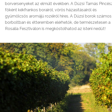
borversenyeket az elmúlt években. A Dúzsi Tamás Pincés
főként kékfrankos borairól, vörös házasításairól és
gyümölcsös aromájú rozéiról híres. A Dúzsi borok számos
borboltban és étteremben elérhetők, de természetesen a
Rosalia Fesztiválon is megkóstolhatod az isteni nedűt!