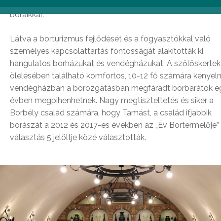
Kéknyelű, Bács-hegy Olaszrizling, Szürkebarát, Rózsakő
boraikkal.
Látva a borturizmus fejlődését és a fogyasztókkal való
személyes kapcsolattartás fontosságát alakították ki
hangulatos borházukat és vendégházukat. A szőlőskertek
ölelésében található komfortos, 10-12 fő számára kénye
vendégházban a borozgatásban megfáradt borbarátok e
évben megpihenhetnek. Nagy megtiszteltetés és siker a
Borbély család számára, hogy Tamást, a család ifjabbik
borászát a 2012 és 2017-es években az „Év Bortermelője”
választás 5 jelöltje közé választották.