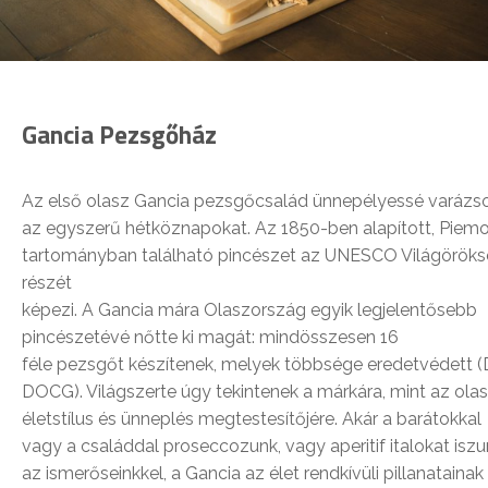
Gancia Pezsgőház
Az első olasz Gancia pezsgőcsalád ünnepélyessé varázso
az egyszerű hétköznapokat. Az 1850-ben alapított, Piem
tartományban található pincészet az UNESCO Világörök
részét
képezi. A Gancia mára Olaszország egyik legjelentősebb
pincészetévé nőtte ki magát: mindösszesen 16
féle pezsgőt készítenek, melyek többsége eredetvédett 
DOCG). Világszerte úgy tekintenek a márkára, mint az ola
életstílus és ünneplés megtestesítőjére. Akár a barátokkal
vagy a családdal proseccozunk, vagy aperitif italokat isz
az ismerőseinkkel, a Gancia az élet rendkívüli pillanatainak