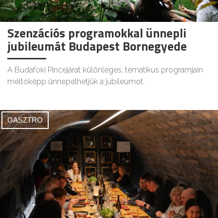
Szenzációs programokkal ünnepli
jubileumát Budapest Bornegyede
A Budafoki Pincejárat különleges, tematikus programjain
méltóképp ünnepelhetjük a jubileumot.
GASZTRO