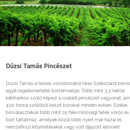
Dúzsi Tamás Pincészet
Dúzsi Tamás a testes vörösborairól híres Szekszárdi borvi
egyik legelismertebb bortermelője. Több mint 3,3 hektár
kékfrankos szőlő képezi a családi pincészet vagyonát, am
400 tonna szőlőből készít borokat minden évben. Széles
borválasztékuk több mint 25 féle minőségi fehér, vörös és
bort tartalmaz, amelyek közül több nyert már hazai és
nemzetközi kitüntetéseket vagy volt díjazott elismert