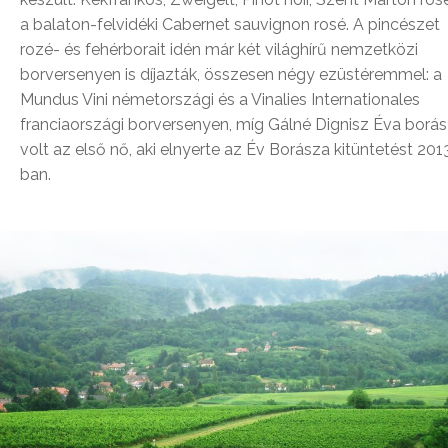
a balaton-felvidéki Cabernet sauvignon rosé. A pincészet
rozé- és fehérborait idén már két világhírű nemzetközi
borversenyen is díjazták, összesen négy ezüstéremmel: a
Mundus Vini németországi és a Vinalies Internationales
franciaországi borversenyen, míg Gálné Dignisz Éva borá
volt az első nő, aki elnyerte az Év Borásza kitüntetést 201
ban.