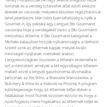
Tavaly mutatkoztak be nagy sikerrel a legjobb hazai
konyhák és a vendég sztárséfek által adott exkluzív
ebédek és vacsorák, melyekre előzetes regisztrációval
lehet jelentkezni. Idén több ilyen lehetőség is nyílik a
Gourmet-n. Így például egy Lengyel Bib Gourmand
vacsorára hívja a vendégeket Varsó 4 Bib Gourmand
minősítésű étterme. A Bib Gourmand kategóriát a
Michelin kalauzban hozzák nyilvánosságra, a definíció
szerint azok az éttermek kapják, melyek kiváló
minőséget nyújtanak, mérsékelt árakon.
Lengyelországban összesen 4 étterem érdemelte ki
ezt a minősítést, amelyek a két egycsillagos étterem
mellett ezzel a lengyel gasztronómia élvonalába
tartoznak: az Ale Wino, a Brasserie Warszawska, a
Butchery & Wine és a Kieliszki na Próznej. A program
különlegessége, hogy az éttermek séfjei ebben a
felállásban most főznek közösen először és, hogy a
nyolcfogásos menü fogásaihoz az éttermek séfjei és