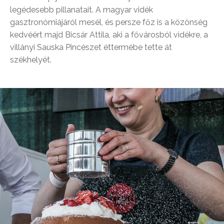
legédesebb pillanatait. A magyar vidék
gasztronómiájáról mesél, és persze főz is a közönség
kedvéért majd Bicsár Attila, aki a fővárosból vidékre, a
villányi Sauska Pincészet éttermébe tette át
székhelyét.