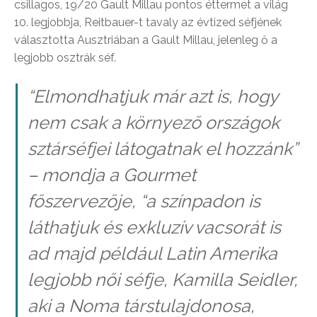
csillagos, 19/20 Gault Millau pontos éttermet a világ
10. legjobbja, Reitbauer-t tavaly az évtized séfjének
választotta Ausztriában a Gault Millau, jelenleg ő a
legjobb osztrák séf.
“Elmondhatjuk már azt is, hogy
nem csak a környező országok
sztárséfjei látogatnak el hozzánk”
– mondja a Gourmet
főszervezője, “a színpadon is
láthatjuk és exkluzív vacsorát is
ad majd például Latin Amerika
legjobb női séfje, Kamilla Seidler,
aki a Noma társtulajdonosa,