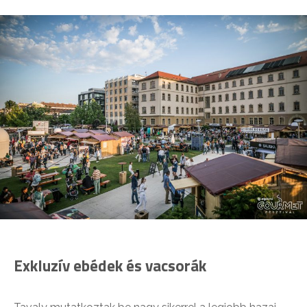
Exkluzív ebédek és vacsorák