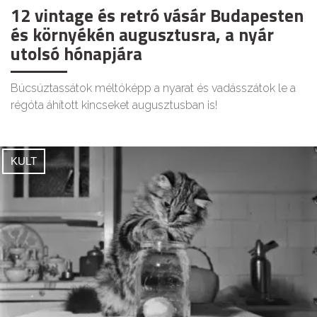
12 vintage és retró vásár Budapesten
és környékén augusztusra, a nyár
utolsó hónapjára
Búcsúztassátok méltóképp a nyarat és vadásszátok le a
régóta áhított kincseket augusztusban is!
KULT