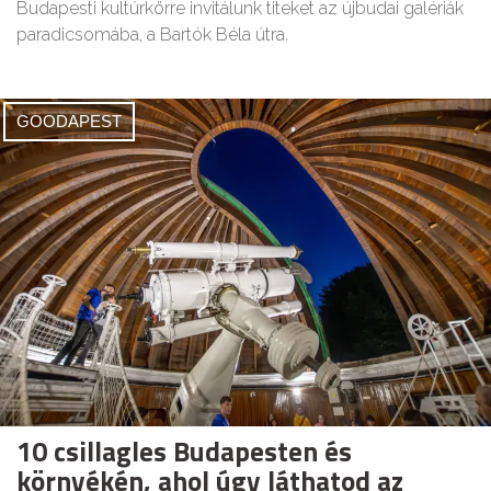
Budapesti kultúrkörre invitálunk titeket az újbudai galériák
paradicsomába, a Bartók Béla útra.
GOODAPEST
10 csillagles Budapesten és
környékén, ahol úgy láthatod az