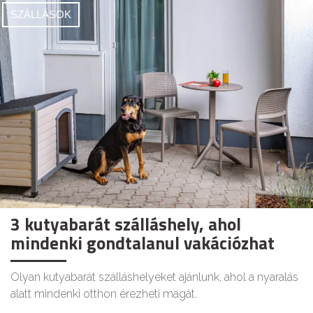
SZÁLLÁSOK
3 kutyabarát szálláshely, ahol
mindenki gondtalanul vakációzhat
Olyan kutyabarát szálláshelyeket ajánlunk, ahol a nyaralás
alatt mindenki otthon érezheti magát.