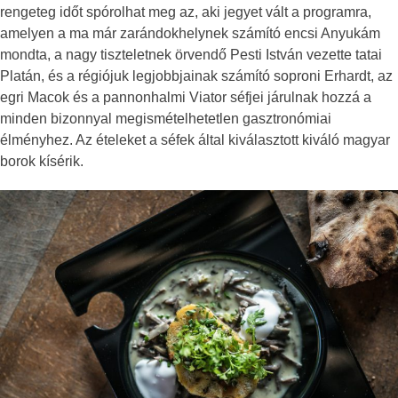
rengeteg időt spórolhat meg az, aki jegyet vált a programra,
amelyen a ma már zarándokhelynek számító encsi Anyukám
mondta, a nagy tiszteletnek örvendő Pesti István vezette tatai
Platán, és a régiójuk legjobbjainak számító soproni Erhardt, az
egri Macok és a pannonhalmi Viator séfjei járulnak hozzá a
minden bizonnyal megismételhetetlen gasztronómiai
élményhez. Az ételeket a séfek által kiválasztott kiváló magyar
borok kísérik.