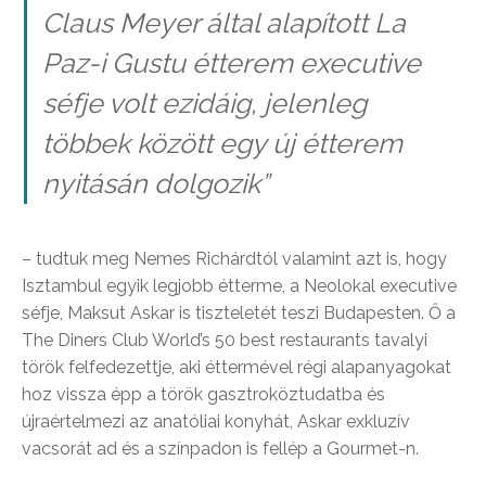
Claus Meyer által alapított La
Paz-i Gustu étterem executive
séfje volt ezidáig, jelenleg
többek között egy új étterem
nyitásán dolgozik”
– tudtuk meg Nemes Richárdtól valamint azt is, hogy
Isztambul egyik legjobb étterme, a Neolokal executive
séfje, Maksut Askar is tiszteletét teszi Budapesten. Ő a
The Diners Club World’s 50 best restaurants tavalyi
török felfedezettje, aki éttermével régi alapanyagokat
hoz vissza épp a török gasztroköztudatba és
újraértelmezi az anatóliai konyhát, Askar exkluzív
vacsorát ad és a színpadon is fellép a Gourmet-n.