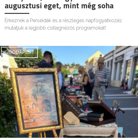
augusztusi eget, mint még soha
Érkeznek a Perseidák és a részleges napfogyatkozás:
mutatjuk a legjobb csillagnézős programokat!
GOODAPEST