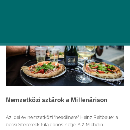
Nemzetközi sztárok a Millenárison
Az idei év nemzetközi “headlinere” Heinz Reitbauer, a
bécsi Steirereck tulajdonos-séfje. A 2 Michelin–