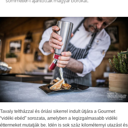
sommelier-i ajánlottak magyar borokat.
Tavaly teltházzal és óriási sikerrel indult útjára a Gourmet
“vidéki ebéd” sorozata, amelyben a legizgalmasabb vidéki
éttermeket mutatják be. Idén is sok száz kilométernyi utazást és