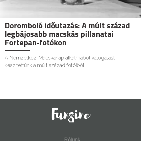
Doromboló időutazás: A múlt század
legbájosabb macskás pillanatai
Fortepan-fotókon
A Nemzetközi Macskanap alkalmából válogatást
készítettünk a múlt század fotóiból.
Rólunk