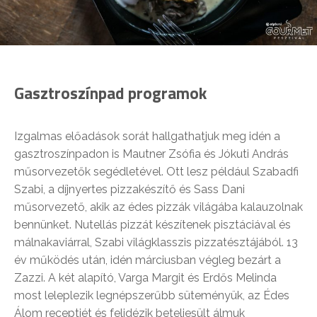
Gasztroszínpad programok
Izgalmas előadások sorát hallgathatjuk meg idén a
gasztroszínpadon is Mautner Zsófia és Jókuti András
műsorvezetők segédletével. Ott lesz például Szabadfi
Szabi, a díjnyertes pizzakészítő és Sass Dani
műsorvezető, akik az édes pizzák világába kalauzolnak
bennünket. Nutellás pizzát készítenek pisztáciával és
málnakaviárral, Szabi világklasszis pizzatésztájából. 13
év működés után, idén márciusban végleg bezárt a
Zazzi. A két alapító, Varga Margit és Erdős Melinda
most leleplezik legnépszerűbb süteményük, az Édes
Álom receptjét és felidézik beteljesült álmuk