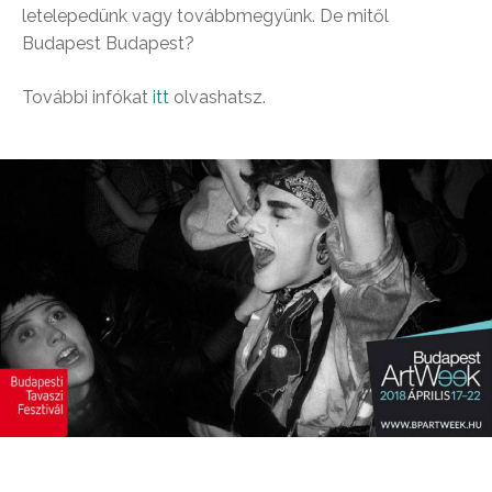
letelepedünk vagy továbbmegyünk. De mitől
Budapest Budapest?
További infókat
itt
olvashatsz.