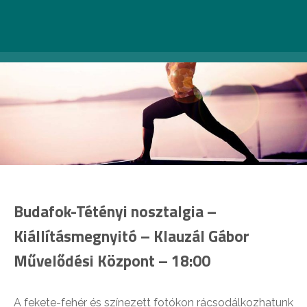
Budafok-Tétényi nosztalgia –
Kiállításmegnyitó – Klauzál Gábor
Művelődési Központ – 18:00
A fekete-fehér és színezett fotókon rácsodálkozhatunk