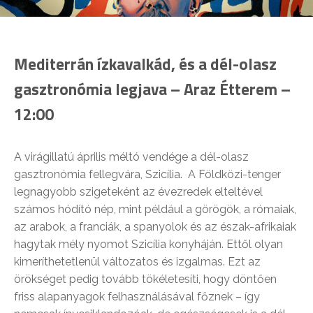
Mediterrán ízkavalkád, és a dél-olasz
gasztronómia legjava – Araz Étterem –
12:00
A virágillatú április méltó vendége a dél-olasz
gasztronómia fellegvára, Szicília. A Földközi-tenger
legnagyobb szigeteként az évezredek elteltével
számos hódító nép, mint például a görögök, a rómaiak,
az arabok, a franciák, a spanyolok és az észak-afrikaiak
hagytak mély nyomot Szicília konyháján. Ettől olyan
kimeríthetetlenül változatos és izgalmas. Ezt az
örökséget pedig tovább tökéletesíti, hogy döntően
friss alapanyagok felhasználásával főznek – így