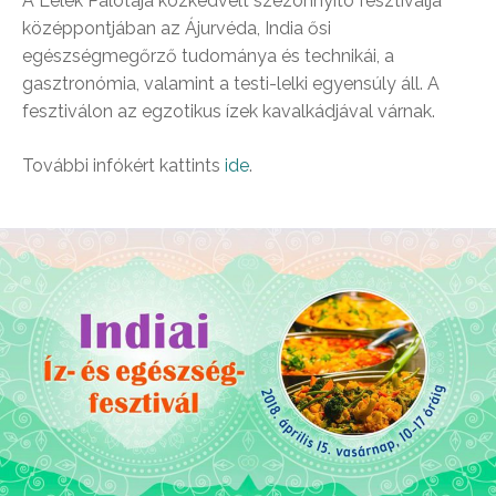
A Lélek Palotája közkedvelt szezonnyitó fesztiválja
középpontjában az Ájurvéda, India ősi
egészségmegőrző tudománya és technikái, a
gasztronómia, valamint a testi-lelki egyensúly áll. A
fesztiválon az egzotikus ízek kavalkádjával várnak.
További infókért kattints
ide
.