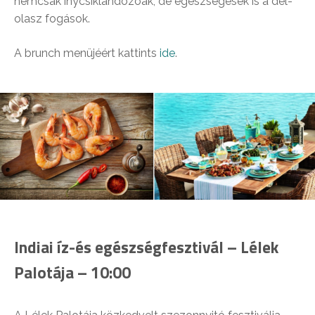
nemcsak ínycsiklandozóak, de egészségesek is a dél-
olasz fogások.
A brunch menüjéért kattints
ide
.
Indiai íz-és egészségfesztivál – Lélek
Palotája – 10:00