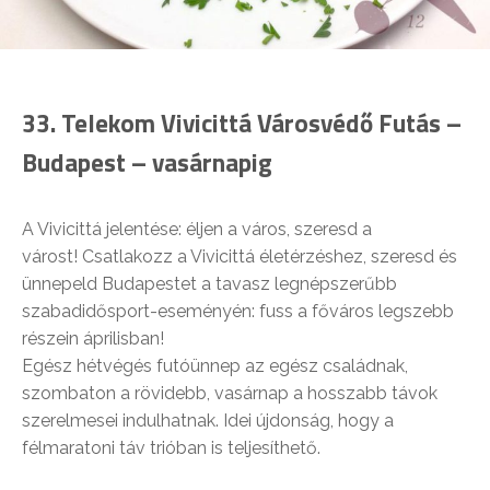
33. Telekom Vivicittá Városvédő Futás –
Budapest – vasárnapig
A Vivicittá jelentése: éljen a város, szeresd a
várost! Csatlakozz a Vivicittá életérzéshez, szeresd és
ünnepeld Budapestet a tavasz legnépszerűbb
szabadidősport-eseményén: fuss a főváros legszebb
részein áprilisban!
Egész hétvégés futóünnep az egész családnak,
szombaton a rövidebb, vasárnap a hosszabb távok
szerelmesei indulhatnak. Idei újdonság, hogy a
félmaratoni táv trióban is teljesíthető.