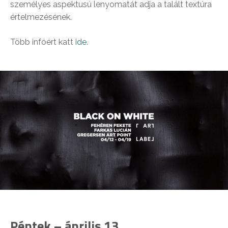
személyes aspektusú lenyomatát adja a talált textúra
értelmezésének.
Több infóért katt
ide
.
Péntek – április 13.