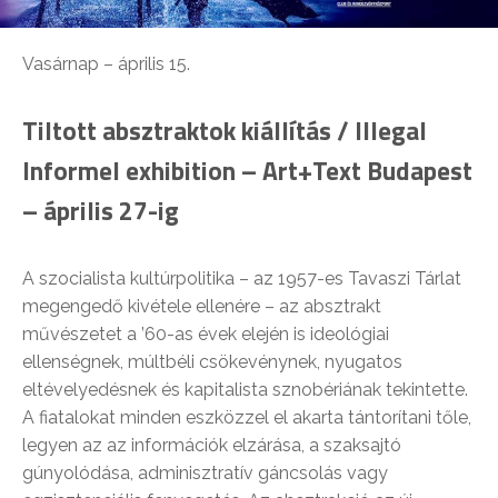
Vasárnap – április 15.
Tiltott absztraktok kiállítás / Illegal
Informel exhibition – Art+Text Budapest
– április 27-ig
A szocialista kultúrpolitika – az 1957-es Tavaszi Tárlat
megengedő kivétele ellenére – az absztrakt
művészetet a ’60-as évek elején is ideológiai
ellenségnek, múltbéli csökevénynek, nyugatos
eltévelyedésnek és kapitalista sznobériának tekintette.
A fiatalokat minden eszközzel el akarta tántorítani tőle,
legyen az az információk elzárása, a szaksajtó
gúnyolódása, adminisztratív gáncsolás vagy