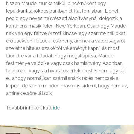
hiszen Maude munkanélküli pincérnőként egy
lepukkant lakókocsiparkban él Kaliforniában, Lionel
pedig egy neves művészeti alapítványnál dolgozik a
kontinens másik felén, New Yorkban. Csakhogy Maude-
nak van egy féltve őrzött kincse: egy szerinte milliókat
érő Jackson Pollock festmény, aminek a valódiságáról
szeretne hiteles szakértői véleményt kapni, és most
Lionelre vár a feladat, hogy megállapítsa, Maude
festménye valódi-e vagy csak hamisítvány. Azonban
találkozó, vagyis a hivatalos értékbecslés nem úgy sül
el, ahogy normálisan számítanánk rá: és nemcsak a
képről, de szinte minden másról is kiderül, hogy nem az,
aminek elsőre látszik.
További infókért katt
ide
.