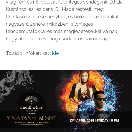
világ férfi és női pólusát különleges vendégünk, DJ Lia
Kustánczi és rezidens, DJ Mada testesíti meg.
Csatlakozz az eseményhez, és bulizd át az éjszakát
nagyszerű zenére, miközben különleges
táncbemutatókkal és más meglepetésekkel várnak,
hogy átéld a Jin és Jang csodálatos harmóniáját!
További infókért katt
ide
.