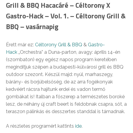
Grill & BBQ Hacacáré – Céltorony X
Gastro-Hack – Vol. 1. – Céltorony Grill &
BBQ – vasárnapig
Érett már ez:
Céltorony Grill & BBQ
&
Gastro-
Hack
„Orchestra” a Duna-parton, avagy: április 14-én
(szombaton) egy egész napos program keretében
megindítjuk szépen a budapesti-külvárosi grill és BBQ
outdoor szezont. Készül majd: nyúl, marhaszegy,
bárány- és borjúbelsőség, de az arra fogékonyak
kedvéért rácsra hajítunk erdei és vadon termő
gombákat is! Italban a főszerep a természetes boroké
lesz, de néhány új craft beert is feldobnak csapra, sőt, a
teraszon pálinkás és desszertes standdal is támadnak.
A részletes programért kattints
ide
.