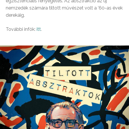
egzisztenciális fenyegetés. Az absztrakció az új
nemzedék számára tiltott művészet volt a ’60-as évek
derekáig.
További infók:
itt
.