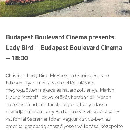
Budapest Boulevard Cinema presents:
Lady Bird – Budapest Boulevard Cinema
– 18:00
Christine „Lady Bird” McPherson (Saoirse Ronan)
teljesen olyan, mint a szeretettől túláradó,
megrögzötten makacs és határozott anyja, Marion
(Laurie Metcalf), akivel örökös harcban áll. Marion
nővér, és fáradhatatlanul dolgozik, hogy ellássa
családját, miután Lady Bird apja elveszíti az állását. A
kaliforniai Sacramentóban vagyunk 2002-ben, az
amerikai gazdaság szeszélyesen változásai közepette