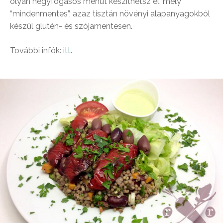
olyan négyfogásos menüt készíthetsz el, mely
“mindenmentes”, azaz tisztán növényi alapanyagokból
készül glutén- és szójamentesen.
További infók:
itt
.