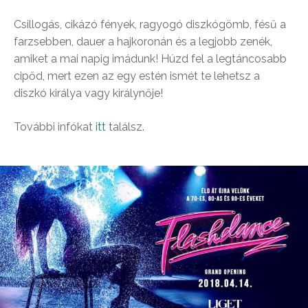
Csillogás, cikázó fények, ragyogó diszkógömb, fésű a
farzsebben, dauer a hajkoronán és a legjobb zenék,
amiket a mai napig imádunk! Húzd fel a legtáncosabb
cipőd, mert ezen az egy estén ismét te lehetsz a
diszkó királya vagy királynője!
További infókat
itt
találsz.