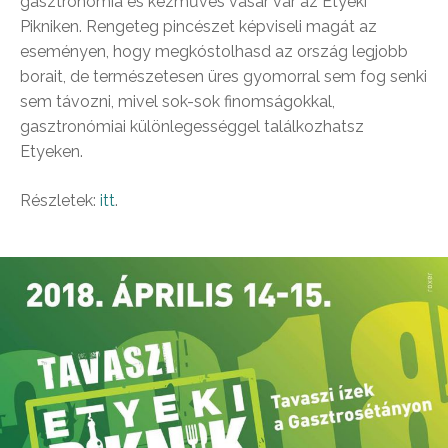
gasztronómia és kézműves vásár vár az Etyeki
Pikniken. Rengeteg pincészet képviseli magát az
eseményen, hogy megkóstolhasd az ország legjobb
borait, de természetesen üres gyomorral sem fog senki
sem távozni, mivel sok-sok finomságokkal,
gasztronómiai különlegességgel találkozhatsz
Etyeken.
Részletek:
itt
.