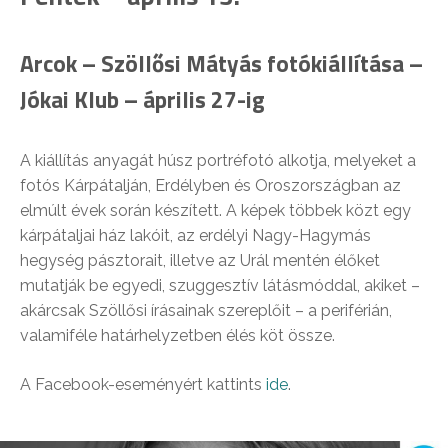
Arcok – Szöllősi Mátyás fotókiállítása –
Jókai Klub – április 27-ig
A kiállítás anyagát húsz portréfotó alkotja, melyeket a
fotós Kárpátalján, Erdélyben és Oroszországban az
elmúlt évek során készített. A képek többek közt egy
kárpátaljai ház lakóit, az erdélyi Nagy-Hagymás
hegység pásztorait, illetve az Urál mentén élőket
mutatják be egyedi, szuggesztív látásmóddal, akiket –
akárcsak Szöllősi írásainak szereplőit – a periférián,
valamiféle határhelyzetben élés köt össze.
A Facebook-eseményért kattints
ide
.