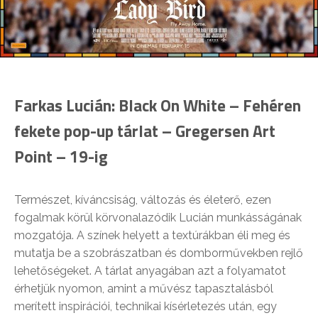
Farkas Lucián: Black On White – Fehéren
fekete pop-up tárlat – Gregersen Art
Point – 19-ig
Természet, kíváncsiság, változás és életerő, ezen
fogalmak körül körvonalazódik Lucián munkásságának
mozgatója. A színek helyett a textúrákban éli meg és
mutatja be a szobrászatban és domborművekben rejlő
lehetőségeket. A tárlat anyagában azt a folyamatot
érhetjük nyomon, amint a művész tapasztalásból
merített inspirációi, technikai kísérletezés után, egy