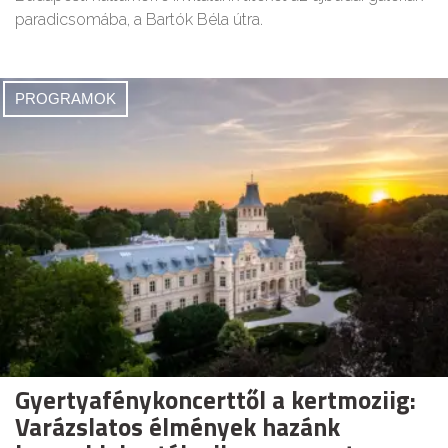
paradicsomába, a Bartók Béla útra.
PROGRAMOK
Gyertyafénykoncerttől a kertmoziig:
Varázslatos élmények hazánk