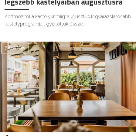
legszebb kastélyaiban augusztusra
Kertmozitól a kastélykrimiig: augusztus legvarázslatosabb
kastélyprogramjait gyűjtöttük össze.
BALATON