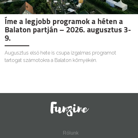
Íme a legjobb programok a héten a
Balaton partján – 2026. augusztus 3-
9.
Augusztus első hete is csupa izgalmas programot
tartogat számotokra a Balaton környékén.
Rólunk