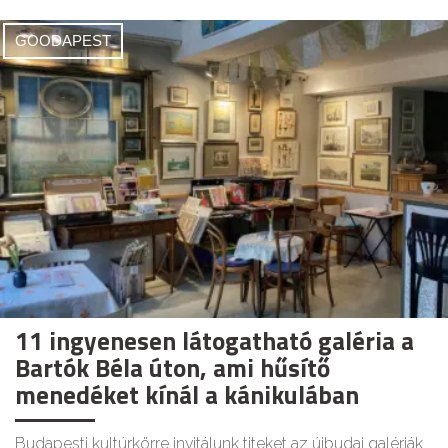
GOODAPEST
11 ingyenesen látogatható galéria a
Bartók Béla úton, ami hűsítő
menedéket kínál a kánikulában
Budapesti kultúrkörre invitálunk titeket az újbudai galériák