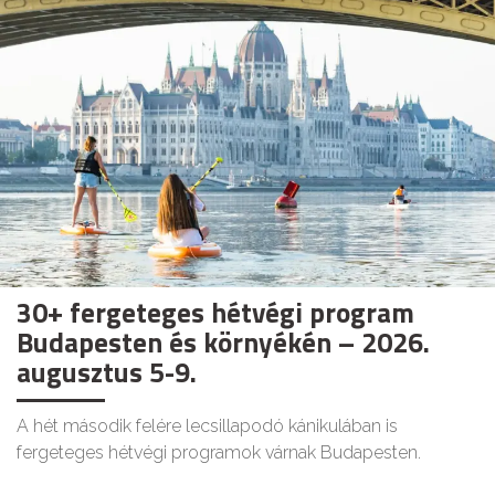
30+ fergeteges hétvégi program
Budapesten és környékén – 2026.
augusztus 5-9.
A hét második felére lecsillapodó kánikulában is
fergeteges hétvégi programok várnak Budapesten.