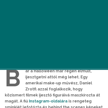
B
ár a Halloween már régen elmúlt,
ijesztgetni attól még lehet. Egy
amerikai make-up művész, Daniel
Zrotfl azzal foglalkozik, hogy
közismert filmek ijesztő figuráivá maszkírozta át
magát. A fiú
Instagram-oldalára
is rengeteg
sminkjét lefotózta és behind the scenes képeket