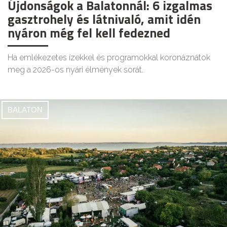
Újdonságok a Balatonnál: 6 izgalmas
gasztrohely és látnivaló, amit idén
nyáron még fel kell fedezned
Ha emlékezetes ízekkel és programokkal koronáznátok
meg a 2026-os nyári élmények sorát.
BALATON