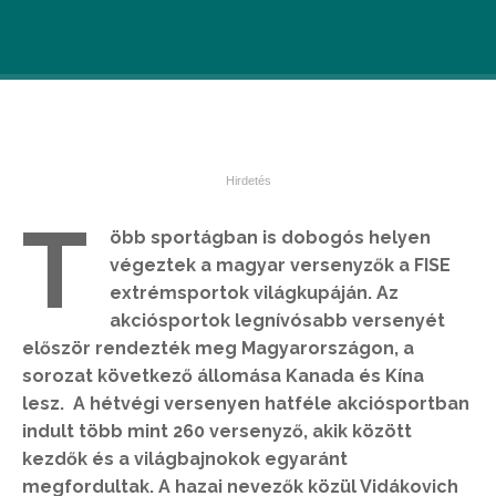
T
öbb sportágban is dobogós helyen
végeztek a magyar versenyzők a FISE
extrémsportok világkupáján. Az
akciósportok legnívósabb versenyét
először rendezték meg Magyarországon, a
sorozat következő állomása Kanada és Kína
lesz. A hétvégi versenyen hatféle akciósportban
indult több mint 260 versenyző, akik között
kezdők és a világbajnokok egyaránt
megfordultak. A hazai nevezők közül Vidákovich