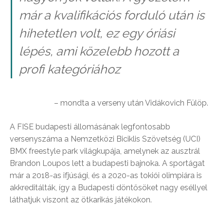
már a kvalifikációs forduló után is
hihetetlen volt, ez egy óriási
lépés, ami közelebb hozott a
profi kategóriához
– mondta a verseny után Vidákovich Fülöp.
A FISE budapesti állomásának legfontosabb
versenyszáma a Nemzetközi Biciklis Szövetség (UCI)
BMX freestyle park világkupája, amelynek az ausztrál
Brandon Loupos lett a budapesti bajnoka. A sportágat
már a 2018-as ifjúsági, és a 2020-as tokiói olimpiára is
akkreditálták, így a Budapesti döntősöket nagy eséllyel
láthatjuk viszont az ötkarikás játékokon.