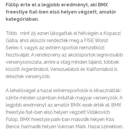
Fülöp érte el a legjobb eredményt, aki BMX
freestlye flat-ben első helyen végzett, amatőr
kategóriában.
Több, mint 25 ezren látogattak el hétvégén a Kopaszi
Gátra, ahol először rendezték meg a FISE World
Series-t, vagyis az extrém sportok nemzetközi
fesztiválját. A rendezvény az akciósportok legnívósabb
versenysorozata, amire a világ minden tájáról, többek
között Argentínából, Venezuelából és Kaliforniából is
érkeztek versenyzők.
A lehetőséget a hazai extrémsportolók is kihasználták:
szinte minden számban indultak magyar versenyzők. A
legjobb eredményt az amatőr BMX-esek érték el: BMX
freestyle flat-ben első helyen végzett Vidákovich
Fülöp, BMX freestyle park-ban második helyen Kiss
Bence, harmadik helyen Vukman Márk. Hazai színekben,