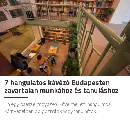
7 hangulatos kávézó Budapesten
zavartalan munkához és tanuláshoz
Ha egy csésze nagyszerű kávé mellett, hangulatos
környezetben dolgoznátok vagy tanulnátok.