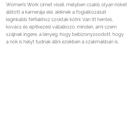
Women’s Work címet viseli, melyben csakis olyan nőket
állított a kamerája elé, akiknek a foglalkozását
leginkább férfiakhoz szokták kötni. Van itt hentes,
kovács és építkezési vállalkozó, minden, ami szem
szájnak ingere, a lényeg, hogy bebizonyosodott, hogy
a nők is helyt tudnak állni ezekben a szakmákban is.