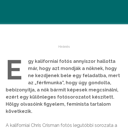
E
gy kaliforniai fotós annyiszor hallotta
már, hogy azt mondják a nőknek, hogy
ne kezdjenek bele egy feladatba, mert
az „férfimunka”, hogy úgy gondolta,
bebizonyítja, a nők bármit képesek megcsinálni,
ezért egy különleges fotósorozatot készített.
Hölgy olvasóink figyelem, feminista tartalom
következik.
A kaliforniai Chris Crisman fotós legutóbbi sorozata a