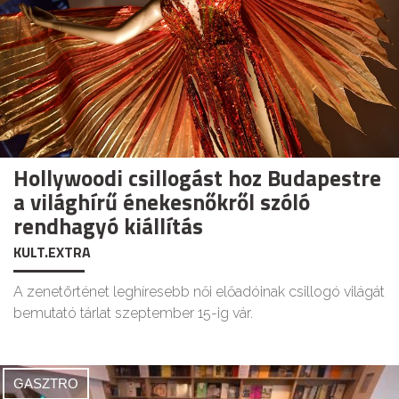
Hollywoodi csillogást hoz Budapestre
a világhírű énekesnőkről szóló
rendhagyó kiállítás
KULT.EXTRA
A zenetörténet leghíresebb női előadóinak csillogó világát
bemutató tárlat szeptember 15-ig vár.
GASZTRO