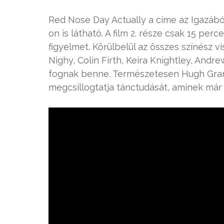
Red Nose Day Actually a címe az Igazábó
on is látható. A film 2. része csak 15 perc
figyelmet. Körülbelül az összes színész vi
Nighy, Colin Firth, Keira Knightley, Andr
fognak benne. Természetesen Hugh Grant
megcsillogtatja tánctudását, aminek már