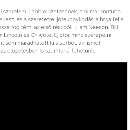
l szerelem újabb előzetesének, ami már Youtube-
es lesz, és a szeretetre, jótékonykodásra hívja fel a
ssza fog térni az első részből: Liam Neeson, Bill
ew Lincoln és Chiwetel Ejiofor mind szerepelni
 sem maradhatott ki a sorból, aki ismét
 az előzetesben is szemtanúi lehetünk.