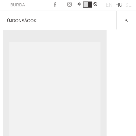
EN
HU
SL
BURDA
ÚJDONSÁGOK