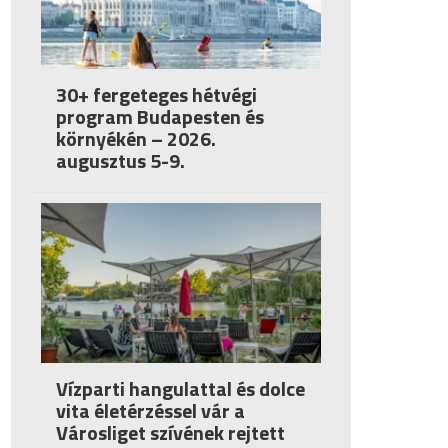
30+ fergeteges hétvégi
program Budapesten és
környékén – 2026.
augusztus 5-9.
Vízparti hangulattal és dolce
vita életérzéssel vár a
Városliget szívének rejtett