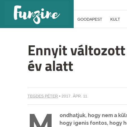
GOODAPEST
KULT
Ennyit változot
év alatt
TEGDES PÉTER
•
2017. ÁPR. 11.
M
ondhatjuk, hogy nem a kül
hogy igenis fontos, hogy 