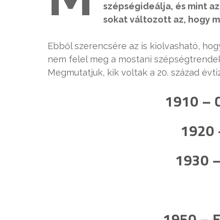
szépségideálja, és mint az
sokat változott az, hogy mi
Ebből szerencsére az is kiolvasható, hog
nem felel meg a mostani szépségtrendekn
Megmutatjuk, kik voltak a 20. század évt
1910 – C
1920 –
1930 –
1950 – E