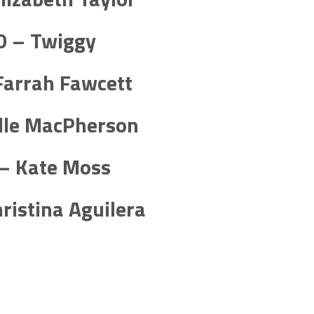
0 – Twiggy
Farrah Fawcett
lle MacPherson
– Kate Moss
ristina Aguilera