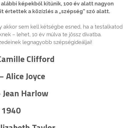
 alábbi képekből kitűnik, 100 év alatt nagyon
t értettek a közízlés a „szépség” szó alatt.
y akkor sem kell kétségbe esned, ha a testalkatod
ek – lehet, 10 év múlva te jössz divatba.
izedeinek legnagyobb szépségideáljai!
amille Clifford
 Alice Joyce
 Jean Harlow
1940
lizabeth Taylor