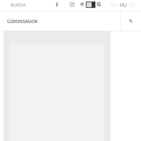
EN
HU
SL
BURDA
ÚJDONSÁGOK