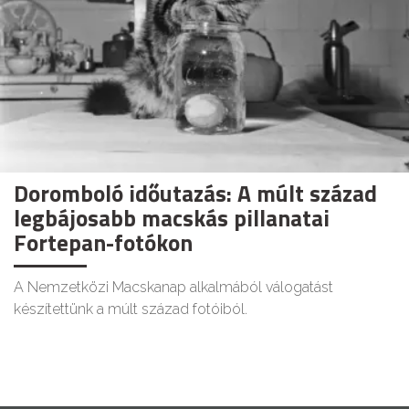
Doromboló időutazás: A múlt század
legbájosabb macskás pillanatai
Fortepan-fotókon
A Nemzetközi Macskanap alkalmából válogatást
készítettünk a múlt század fotóiból.