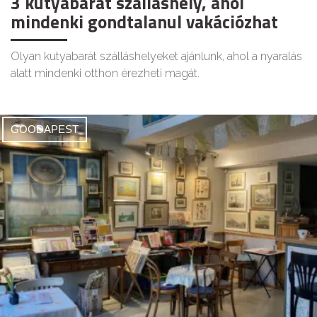
3 kutyabarát szálláshely, ahol
mindenki gondtalanul vakációzhat
Olyan kutyabarát szálláshelyeket ajánlunk, ahol a nyaralás
alatt mindenki otthon érezheti magát.
GOODAPEST