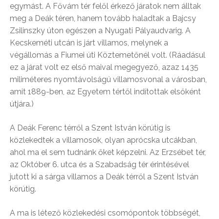
egymást. A Fővám tér felől érkező járatok nem álltak
meg a Deák téren, hanem tovább haladtak a Bajcsy
Zsilinszky úton egészen a Nyugati Pályaudvarig. A
Kecskeméti utcán is járt villamos, melynek a
végállomás a Fiumei úti Köztemetőnél volt. (Ráadásul
ez a járat volt ez első maival megegyező, azaz 1435
miliméteres nyomtávolságú villamosvonal a városban,
amit 1889-ben, az Egyetem tértől indítottak elsőként
útjára.)
A Deák Ferenc térről a Szent István körútig is
közlekedtek a villamosok, olyan aprócska utcákban,
ahol ma el sem tudnánk őket képzelni. Az Erzsébet tér,
az Október 6. utca és a Szabadság tér érintésével
jutott ki a sárga villamos a Deák térről a Szent István
körútig.
A ma is létező közlekedési csomópontok többségét,