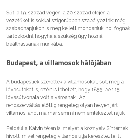
Sőt, a 19. század végén, a 20 század elején a
vezetőket is sokkal szigorúbban szabályozták: még
szabadnapjukon is meg kellett mondaniuk, hol fognak
tartózkodni, hogyha a szükség úgy hozná,
beállhassanak munkába.
Budapest, a villamosok hálójában
A budapestiek szerették a villamosokat, sőt, még a
lóvasutakat is, ezért is lehetett, hogy 1855-ben 15
lóvasútvonala volt a városnak. Az
rendszerváltás előttig rengeteg olyan helyen járt
villamos, ahol ma már semmi nem emlékeztet rájuk.
Például a Kálvin téren is, melyet a köznyelv Síntérnek
hívott, mivel rengeteg villamos útja keresztezte itt