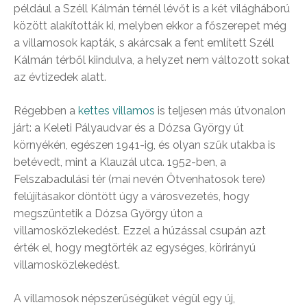
például a Széll Kálmán térnél lévőt is a két világháború
között alakították ki, melyben ekkor a főszerepet még
a villamosok kapták, s akárcsak a fent említett Széll
Kálmán térből kiindulva, a helyzet nem változott sokat
az évtizedek alatt.
Régebben a
kettes villamos
is teljesen más útvonalon
járt: a Keleti Pályaudvar és a Dózsa György út
környékén, egészen 1941-ig, és olyan szűk utakba is
betévedt, mint a Klauzál utca. 1952-ben, a
Felszabadulási tér (mai nevén Ötvenhatosok tere)
felújításakor döntött úgy a városvezetés, hogy
megszüntetik a Dózsa György úton a
villamosközlekedést. Ezzel a húzással csupán azt
érték el, hogy megtörték az egységes, körirányú
villamosközlekedést.
A villamosok népszerűségüket végül egy új,