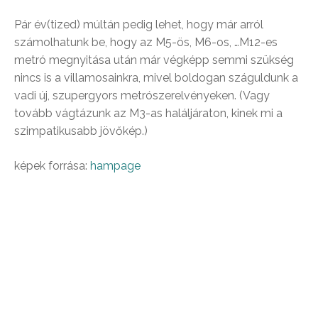
Pár év(tized) múltán pedig lehet, hogy már arról
számolhatunk be, hogy az M5-ös, M6-os, …M12-es
metró megnyitása után már végképp semmi szükség
nincs is a villamosainkra, mivel boldogan száguldunk a
vadi új, szupergyors metrószerelvényeken. (Vagy
tovább vágtázunk az M3-as haláljáraton, kinek mi a
szimpatikusabb jövőkép.)
képek forrása:
hampage