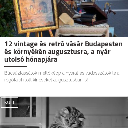
12 vintage és retró vásár Budapesten
és környékén augusztusra, a nyár
utolsó hónapjára
Búcsúztassátok méltóképp a nyarat és vadásszátok le a
régóta áhított kincseket augusztusban is!
KULT