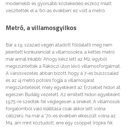
modernebb és gyorsabb közlekedési eszköz miatt
veszítették el a ’60-as években: ez volt a metró.
Metró, a villamosgyilkos
Bár a 19. század végén átadott földalatti még nem
jelentett konkurenciát a villamosokra, a kettes metró
már annál inkább. Ahogy kész lett az M2, egyből
megszüntették a Rákóczi úton lévő villamosforgalmat.
A városvezetés abban bízott, hogy a 7-es buszcsalád
és az új metró pótolni fogja a villamosjárat
megszüntetését, mely egyébként az Erzsébet hídon át
egészen Budáig vezetett. Az említett hídon egyébként
1975-re szedték fel véglegesen a síneket. A villamosok
forgalomból való kiállítása csak akkor lett volna
célszerű, ha már a ’70-es években elkészült volna az
M4, ám mint köztudott, erre egy csöppet (röpke fél