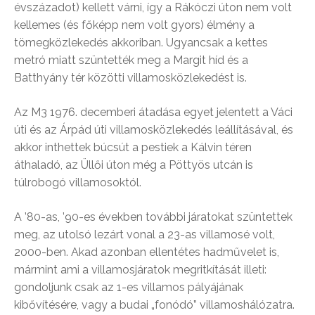
évszázadot) kellett várni, így a Rákóczi úton nem volt
kellemes (és főképp nem volt gyors) élmény a
tömegközlekedés akkoriban. Ugyancsak a kettes
metró miatt szüntették meg a Margit híd és a
Batthyány tér közötti villamosközlekedést is.
Az M3 1976. decemberi átadása egyet jelentett a Váci
úti és az Árpád úti villamosközlekedés leállításával, és
akkor inthettek búcsút a pestiek a Kálvin téren
áthaladó, az Üllői úton még a Pöttyös utcán is
túlrobogó villamosoktól.
A ’80-as, ’90-es években további járatokat szüntettek
meg, az utolsó lezárt vonal a 23-as villamosé volt,
2000-ben. Akad azonban ellentétes hadművelet is,
mármint ami a villamosjáratok megritkítását illeti:
gondoljunk csak az 1-es villamos pályájának
kibővítésére, vagy a budai „fonódó” villamoshálózatra.