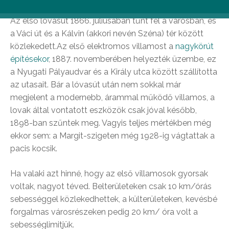
Az első lóvasút 1866. júliusában tűnt fel a városban, és
a Váci út és a Kálvin (akkori nevén Széna) tér között
közlekedett.Az első elektromos villamost a
nagykörút
építésekor
, 1887. novemberében helyezték üzembe, ez
a Nyugati Pályaudvar és a Király utca között szállította
az utasait. Bár a lóvasút után nem sokkal már
megjelent a modernebb, árammal működő villamos, a
lovak által vontatott eszközök csak jóval később,
1898-ban szűntek meg. Vagyis teljes mértékben még
ekkor sem: a Margit-szigeten még 1928-ig vágtattak a
pacis kocsik.
Ha valaki azt hinné, hogy az első villamosok gyorsak
voltak, nagyot téved. Belterületeken csak 10 km/órás
sebességgel közlekedhettek, a külterületeken, kevésbé
forgalmas városrészeken pedig 20 km/ óra volt a
sebességlimitjük.