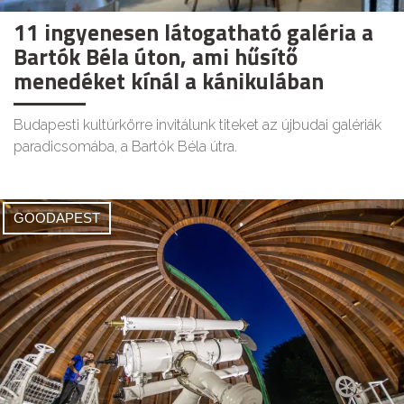
11 ingyenesen látogatható galéria a
Bartók Béla úton, ami hűsítő
menedéket kínál a kánikulában
Budapesti kultúrkörre invitálunk titeket az újbudai galériák
paradicsomába, a Bartók Béla útra.
GOODAPEST