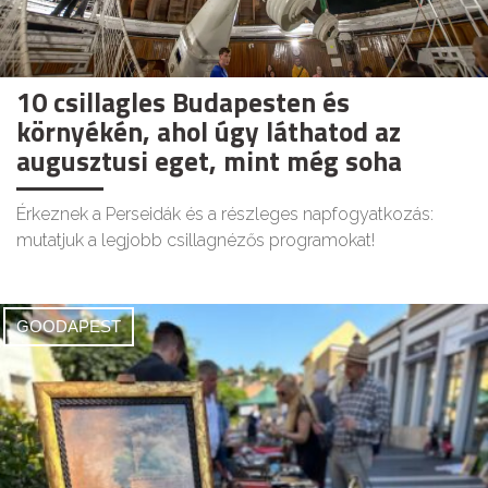
10 csillagles Budapesten és
környékén, ahol úgy láthatod az
augusztusi eget, mint még soha
Érkeznek a Perseidák és a részleges napfogyatkozás:
mutatjuk a legjobb csillagnézős programokat!
GOODAPEST