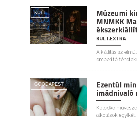
Múzeumi kin
KULT
MNMKK Mag
ékszerkiállí
KULT.EXTRA
A kiállítás az elm
emberi történetekr
Ezentúl min
GOODAPEST
imádnivaló 
Kolodko művészeté
alkotások egyikét.