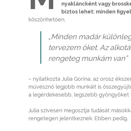
nyakláncként vagy brosské
biztos lehet: minden figy
köszönhetően.
„Minden madár különlege
tervezem őket. Az alkot
rengeteg munkám van”
– nyilatkozta Julia Gorina, az orosz éksz
művésznő legjobb munkáit is összegyűjtö
a legérdekesebb, legszebb gyöngyöket ha
Julia szívesen megosztja tudását mások
rengetegen jelentkeznek. Ebben pedig, v