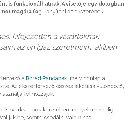
nt is funkcionálhatnak. A viselője egy dologban
elmet magára fo
g irányítani az ékszerének
s, kifejezetten a vásárlóknak
ásaim az én igaz szerelmeim, akiben
ertervező a
Bored Pandának
, mely honlap a
tte. Az ékszertervező összes alkotása különböző,
sználja fel hozzájuk.
kal is workshopok keretében, melyekre mindig
alljuk be, semmi csodálni való nincs.