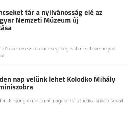
cseket tár a nyilvánosság elé az
yar Nemzeti Múzeum új
tása
últ 40 ezer év ékszereinek segítségével mesél személyes
ől.
den nap velünk lehet Kolodko Mihály
miniszobra
nek rajongói most már magukon viselhetik a sokat csodált