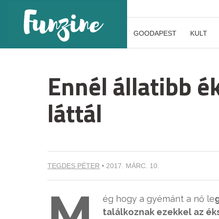
GOODAPEST
KULT
Ennél állatibb 
láttál
TEGDES PÉTER
•
2017. MÁRC. 10.
M
ég hogy a gyémánt a nő le
találkoznak ezekkel az ék