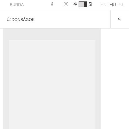
EN
HU
SL
BURDA
ÚJDONSÁGOK