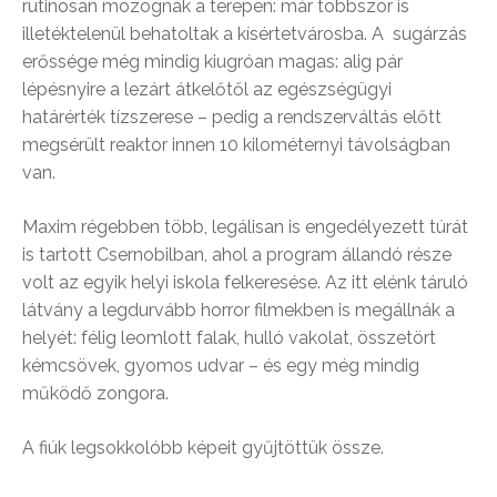
rutinosan mozognak a terepen: már többször is
illetéktelenül behatoltak a kísértetvárosba. A sugárzás
erőssége még mindig kiugróan magas: alig pár
lépésnyire a lezárt átkelőtől az egészségügyi
határérték tízszerese – pedig a rendszerváltás előtt
megsérült reaktor innen 10 kilométernyi távolságban
van.
Maxim régebben több, legálisan is engedélyezett túrát
is tartott Csernobilban, ahol a program állandó része
volt az egyik helyi iskola felkeresése. Az itt elénk táruló
látvány a legdurvább horror filmekben is megállnák a
helyét: félig leomlott falak, hulló vakolat, összetört
kémcsövek, gyomos udvar – és egy még mindig
működő zongora.
A fiúk legsokkolóbb képeit gyűjtöttük össze.