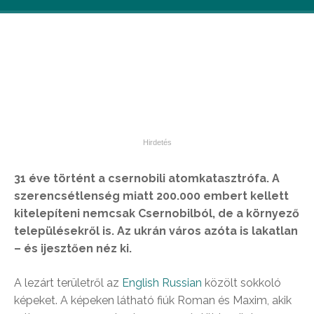
31 éve történt a csernobili atomkatasztrófa. A
szerencsétlenség miatt 200.000 embert kellett
kitelepíteni nemcsak Csernobilból, de a környező
településekről is. Az ukrán város azóta is lakatlan
– és ijesztően néz ki.
A lezárt területről az
English Russian
közölt sokkoló
képeket. A képeken látható fiúk Roman és Maxim, akik