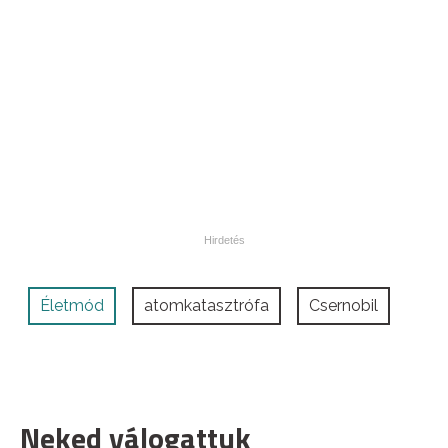
Életmód
atomkatasztrófa
Csernobil
Neked válogattuk